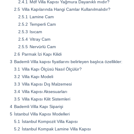
2.4.1
Mdf Villa Kapısı Yağmura Dayanıklı mıdır?
2.5
Villa Kapılarında Hangi Camlar Kullanılmalıdır?
2.5.1
Lamine Cam
2.5.2
Temperli Cam
2.5.3
Isıcam
2.5.4
Vitray Cam
2.5.5
Nervürlü Cam
2.6
Parmak İzi Kapı Kilidi
3
Bademli Villa kapısı fiyatlarını belirleyen başlıca özellikler:
3.1
Villa Kapı Ölçüsü Nasıl Ölçülür?
3.2
Villa Kapı Modeli
3.3
Villa Kapısı Dış Malzemesi
3.4
Villa Kapısı Aksesuarları
3.5
Villa Kapısı Kilit Sistemleri
4
Bademli Villa Kapı Siparişi
5
İstanbul Villa Kapısı Modelleri
5.1
İstanbul Kompozit Villa Kapısı
5.2
İstanbul Kompak Lamine Villa Kapısı