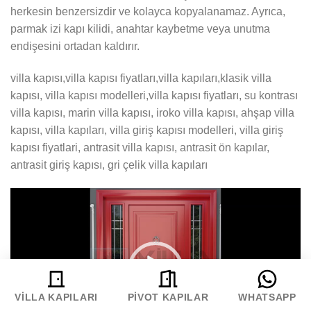
herkesin benzersizdir ve kolayca kopyalanamaz. Ayrıca,
parmak izi kapı kilidi, anahtar kaybetme veya unutma
endişesini ortadan kaldırır.
villa kapısı,villa kapısı fiyatları,villa kapıları,klasik villa
kapısı, villa kapısı modelleri,villa kapısı fiyatları, su kontrası
villa kapısı, marin villa kapısı, iroko villa kapısı, ahşap villa
kapısı, villa kapıları, villa giriş kapısı modelleri, villa giriş
kapısı fiyatlari, antrasit villa kapısı, antrasit ön kapılar,
antrasit giriş kapısı, gri çelik villa kapıları
Video
oynatıcı
VILLA KAPILARI
PIVOT KAPILAR
WHATSAPP