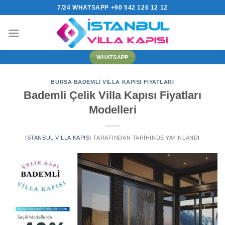
İçeriğe
7/24 WHATSAPP +90 542 126 12 12
atla
WHATSAPP
BURSA BADEMLI VILLA KAPISI FIYATLARI
Bademli Çelik Villa Kapısı Fiyatları
Modelleri
İSTANBUL VILLA KAPISI
TARAFINDAN
TARIHINDE YAYINLANDI