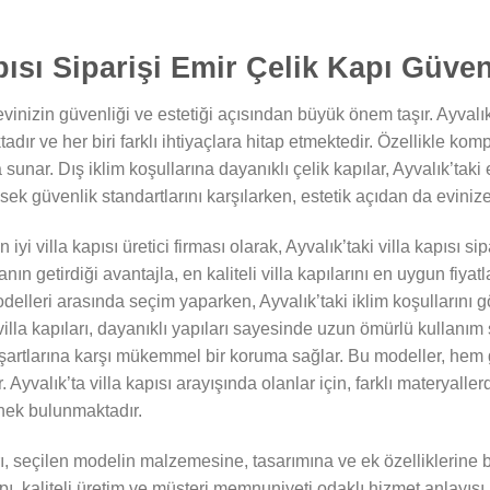
pısı Siparişi Emir Çelik Kapı Güve
 evinizin güvenliği ve estetiği açısından büyük önem taşır. Ayvalık’
ır ve her biri farklı ihtiyaçlara hitap etmektedir. Özellikle komp
a sunar. Dış iklim koşullarına dayanıklı çelik kapılar, Ayvalık’taki
sek güvenlik standartlarını karşılarken, estetik açıdan da eviniz
iyi villa kapısı üretici firması olarak, Ayvalık’taki villa kapısı s
nın getirdiği avantajla, en kaliteli villa kapılarını en uygun fiyat
modelleri arasında seçim yaparken, Ayvalık’taki iklim koşulları
illa kapıları, dayanıklı yapıları sayesinde uzun ömürlü kullanım s
 şartlarına karşı mükemmel bir koruma sağlar. Bu modeller, hem
. Ayvalık’ta villa kapısı arayışında olanlar için, farklı materyaller
nek bulunmaktadır.
ları, seçilen modelin malzemesine, tasarımına ve ek özelliklerine b
ı, kaliteli üretim ve müşteri memnuniyeti odaklı hizmet anlayışı i