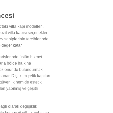
ncesi
taki villa kapı modelleri,
ozit villa kapısı seçenekleri,
 ev sahiplerinin tercihlerinde
e değer katar.
iparişlerinde üstün hizmet
larla bölge halkına
nı göz önünde bulundurmak
unar. Dış iklim çelik kapıları
 güvenlik hem de estetik
den yapılmış ve çeşitli
ağlı olarak değişiklik
le kompozit villa kapıları ve