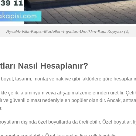
Ayvalık-Villa-Kapisi-Modelleri-Fiyatlari-Dis-Iklim-Kapi Kopyası (2)
atları Nasıl Hesaplanır?
, boyut, tasarım, montaj ve nakliye gibi faktörlere göre hesaplanır
ikle çelik, aluminyum veya ahşap malzemelerinden üretilir. Çelik v
e güvenli olması nedeniyle en popüler olanıdır. Ancak, antrsasit
r.
boyutların dışında özel boyutlarda da üretilebilir. Özel boyutlar, fiy
tasarımlar sunulabilir. Özel tasarımlar, fiyatı etkileyebilir.