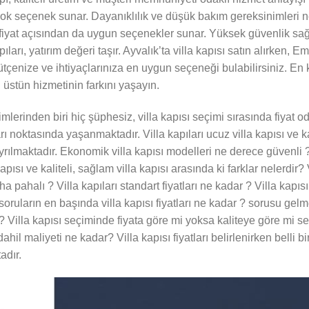
birçok seçenek sunar. Dayanıklılık ve düşük bakım gereksinimleri n
ı, fiyat açısından da uygun seçenekler sunar. Yüksek güvenlik sa
pıları, yatırım değeri taşır. Ayvalık’ta villa kapısı satın alırken,
tçenize ve ihtiyaçlarınıza en uygun seçeneği bulabilirsiniz. En kal
 üstün hizmetinin farkını yaşayın.
imlerinden biri hiç şüphesiz, villa kapısı seçimi sırasında fiyat o
rı noktasında yaşanmaktadır. Villa kapıları ucuz villa kapısı ve ka
ayrılmaktadır. Ekonomik villa kapısı modelleri ne derece güvenli 
ısı ve kaliteli, sağlam villa kapısı arasında ki farklar nelerdir? 
aha pahalı ? Villa kapıları standart fiyatları ne kadar ? Villa kapı
oruların en başında villa kapısı fiyatları ne kadar ? sorusu gelme
or? Villa kapısı seçiminde fiyata göre mi yoksa kaliteye göre mi 
hil maliyeti ne kadar? Villa kapısı fiyatları belirlenirken belli bir 
adır.