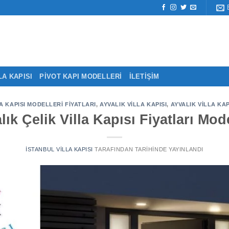
LA KAPISI
PIVOT KAPI MODELLERI
İLETIŞIM
A KAPISI MODELLERI FIYATLARI
,
AYVALIK VILLA KAPISI
,
AYVALIK VILLA KAP
lık Çelik Villa Kapısı Fiyatları Mode
İSTANBUL VILLA KAPISI
TARAFINDAN
TARIHINDE YAYINLANDI