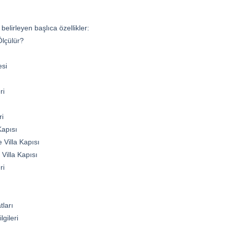
ı belirleyen başlıca özellikler:
Ölçülür?
esi
ri
ri
Kapısı
Villa Kapısı
Villa Kapısı
ri
tları
lgileri