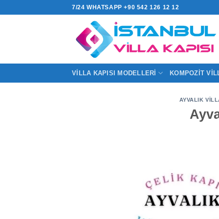
İçeriğe
7/24 WHATSAPP +90 542 126 12 12
atla
VILLA KAPISI MODELLERI
KOMPOZIT VIL
AYVALIK VILL
Ayva