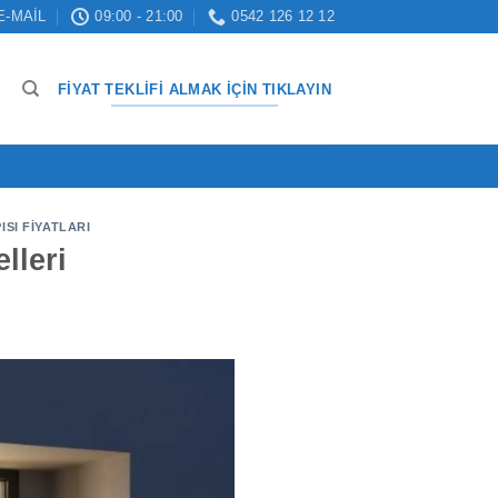
E-MAIL
09:00 - 21:00
0542 126 12 12
FIYAT TEKLIFI ALMAK İÇIN TIKLAYIN
ISI FIYATLARI
lleri