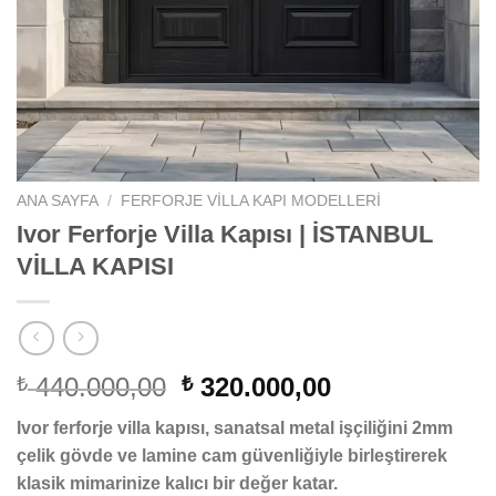
ANA SAYFA
/
FERFORJE VILLA KAPI MODELLERI
Ivor Ferforje Villa Kapısı | İSTANBUL
VİLLA KAPISI
Orijinal
Şu
440.000,00
320.000,00
₺
₺
fiyat:
andaki
Ivor ferforje villa kapısı, sanatsal metal işçiliğini 2mm
₺ 440.000,00.
fiyat:
çelik gövde ve lamine cam güvenliğiyle birleştirerek
₺ 320.000,00.
klasik mimarinize kalıcı bir değer katar.