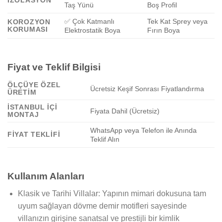
Taş Yünü
Boş Profil
✅ Çok Katmanlı
Tek Kat Sprey veya
KOROZYON
KORUMASI
Elektrostatik Boya
Fırın Boya
Fiyat ve Teklif Bilgisi
ÖLÇÜYE ÖZEL
Ücretsiz Keşif Sonrası Fiyatlandırma
ÜRETIM
İSTANBUL İÇI
Fiyata Dahil (Ücretsiz)
MONTAJ
WhatsApp veya Telefon ile Anında
FIYAT TEKLIFI
Teklif Alın
Kullanım Alanları
Klasik ve Tarihi Villalar: Yapının mimari dokusuna tam
uyum sağlayan dövme demir motifleri sayesinde
villanızın girişine sanatsal ve prestijli bir kimlik