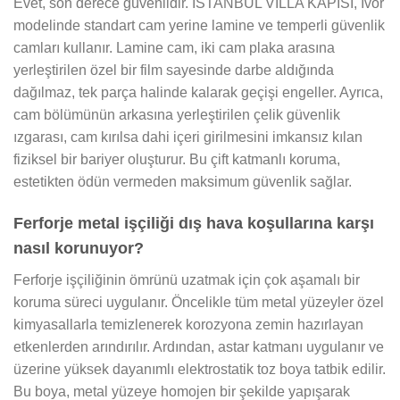
Evet, son derece güvenlidir. İSTANBUL VİLLA KAPISI, Ivor
modelinde standart cam yerine lamine ve temperli güvenlik
camları kullanır. Lamine cam, iki cam plaka arasına
yerleştirilen özel bir film sayesinde darbe aldığında
dağılmaz, tek parça halinde kalarak geçişi engeller. Ayrıca,
cam bölümünün arkasına yerleştirilen çelik güvenlik
ızgarası, cam kırılsa dahi içeri girilmesini imkansız kılan
fiziksel bir bariyer oluşturur. Bu çift katmanlı koruma,
estetikten ödün vermeden maksimum güvenlik sağlar.
Ferforje metal işçiliği dış hava koşullarına karşı
nasıl korunuyor?
Ferforje işçiliğinin ömrünü uzatmak için çok aşamalı bir
koruma süreci uygulanır. Öncelikle tüm metal yüzeyler özel
kimyasallarla temizlenerek korozyona zemin hazırlayan
etkenlerden arındırılır. Ardından, astar katmanı uygulanır ve
üzerine yüksek dayanımlı elektrostatik toz boya tatbik edilir.
Bu boya, metal yüzeye homojen bir şekilde yapışarak