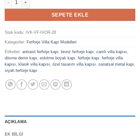
SEPETE EKLE
Stok kodu:
IVK-VF-IVOR-28
Kategoriler:
Ferforje Villa Kapı Modelleri
Etiketler:
antrasit ferforje kapı
,
bronz ferforje kapı
,
camlı villa kapısı
,
dövme demir kapı
,
eskitme boyalı kapı
,
ferforje kapı
,
ferforje villa
kapısı
,
klasik villa kapısı
,
özel tasarım villa kapısı
,
sanatsal metal kapı
,
siyah ferforje kapı
AÇIKLAMA
EK BILGI