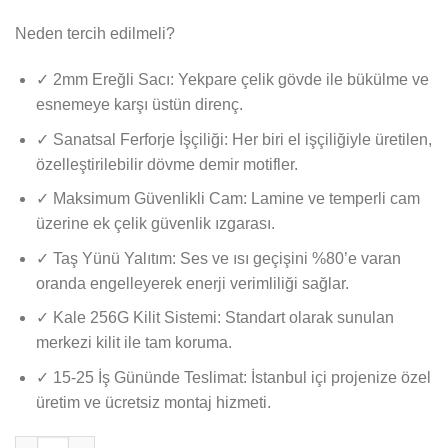
Neden tercih edilmeli?
✓
2mm Ereğli Sacı: Yekpare çelik gövde ile bükülme ve
esnemeye karşı üstün direnç.
✓
Sanatsal Ferforje İşçiliği: Her biri el işçiliğiyle üretilen,
özelleştirilebilir dövme demir motifler.
✓
Maksimum Güvenlikli Cam: Lamine ve temperli cam
üzerine ek çelik güvenlik ızgarası.
✓
Taş Yünü Yalıtım: Ses ve ısı geçişini %80’e varan
oranda engelleyerek enerji verimliliği sağlar.
✓
Kale 256G Kilit Sistemi: Standart olarak sunulan
merkezi kilit ile tam koruma.
✓
15-25 İş Gününde Teslimat: İstanbul içi projenize özel
üretim ve ücretsiz montaj hizmeti.
Ivor Ferforje Villa Kapısı | İSTANBUL VİLLA KAPISI adet