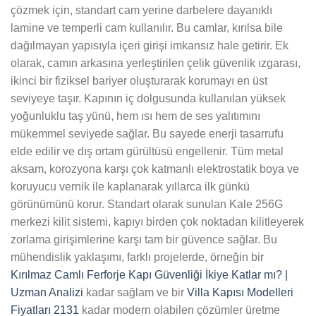
çözmek için, standart cam yerine darbelere dayanıklı
lamine ve temperli cam kullanılır. Bu camlar, kırılsa bile
dağılmayan yapısıyla içeri girişi imkansız hale getirir. Ek
olarak, camın arkasına yerleştirilen çelik güvenlik ızgarası,
ikinci bir fiziksel bariyer oluşturarak korumayı en üst
seviyeye taşır. Kapının iç dolgusunda kullanılan yüksek
yoğunluklu taş yünü, hem ısı hem de ses yalıtımını
mükemmel seviyede sağlar. Bu sayede enerji tasarrufu
elde edilir ve dış ortam gürültüsü engellenir. Tüm metal
aksam, korozyona karşı çok katmanlı elektrostatik boya ve
koruyucu vernik ile kaplanarak yıllarca ilk günkü
görünümünü korur. Standart olarak sunulan Kale 256G
merkezi kilit sistemi, kapıyı birden çok noktadan kilitleyerek
zorlama girişimlerine karşı tam bir güvence sağlar. Bu
mühendislik yaklaşımı, farklı projelerde, örneğin bir
Kırılmaz Camlı Ferforje Kapı Güvenliği İkiye Katlar mı? |
Uzman Analizi
kadar sağlam ve bir
Villa Kapısı Modelleri
Fiyatları 2131
kadar modern olabilen çözümler üretme