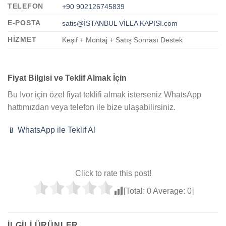
TELEFON
+90 902126745839
E-POSTA
satis@İSTANBUL VİLLA KAPISI.com
HIZMET
Keşif + Montaj + Satış Sonrası Destek
Fiyat Bilgisi ve Teklif Almak İçin
Bu Ivor için özel fiyat teklifi almak isterseniz WhatsApp
hattımızdan veya telefon ile bize ulaşabilirsiniz.
📱 WhatsApp ile Teklif Al
Click to rate this post!
[Total:
0
Average:
0
]
İLGILI ÜRÜNLER