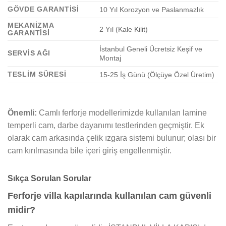
GÖVDE GARANTISI
10 Yıl Korozyon ve Paslanmazlık
MEKANIZMA
2 Yıl (Kale Kilit)
GARANTISI
İstanbul Geneli Ücretsiz Keşif ve
SERVIS AĞI
Montaj
TESLIM SÜRESI
15-25 İş Günü (Ölçüye Özel Üretim)
Önemli:
Camlı ferforje modellerimizde kullanılan lamine
temperli cam, darbe dayanımı testlerinden geçmiştir. Ek
olarak cam arkasında çelik ızgara sistemi bulunur; olası bir
cam kırılmasında bile içeri giriş engellenmiştir.
Sıkça Sorulan Sorular
Ferforje villa kapılarında kullanılan cam güvenli
midir?