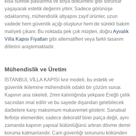
kısa sürede paslanma ve boya dökülmesi gibi sorunlar
yaşayarak estetik değerini yitirir. Sadece görünüşe
odaklanmış, mühendislik altyapısı zayıf ürünler, uzun
vadede hem güvenlik açığı oluşturur hem de sürekli bakım
maliyeti çıkarır. Bu noktada pek çok müşteri, doğru
Ayvalık
Villa Kapısı Fiyatları
gibi alternatifleri veya farklı tasarım
dillerini araştırmaktadır.
Mühendislik ve Üretim
İSTANBUL VİLLA KAPISI Ivor modeli, bu estetik ve
güvenlik ikilemine mühendislik odaklı bir çözüm sunar.
Kapının ana iskeleti, 2mm kalınlığında yekpare Ereğli çelik
sacından imal edilir ve bu sayede dışarıdan gelebilecek
darbelere karşı maksimum mukavemet gösterir. Sanatsal
ferforje elementler, sadece dekoratif birer parça değil, aynı
zamanda kapının yapısal bütünlüğünü artıran dövme demir
koruma katmanlarıdır. Cam güvenliği sorununu kökünden