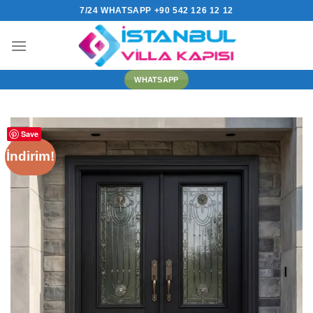
İçeriğe
7/24 WHATSAPP +90 542 126 12 12
atla
WHATSAPP
Save
İndirim!