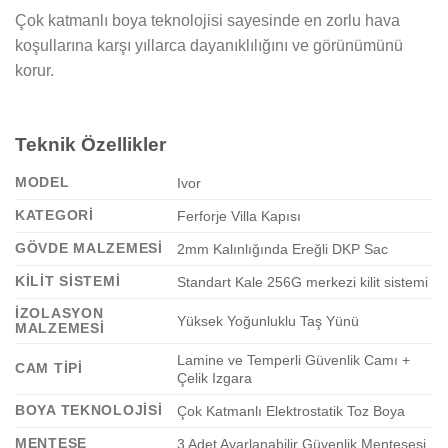
Çok katmanlı boya teknolojisi sayesinde en zorlu hava
koşullarına karşı yıllarca dayanıklılığını ve görünümünü
korur.
Teknik Özellikler
MODEL
Ivor
KATEGORI
Ferforje Villa Kapısı
GÖVDE MALZEMESI
2mm Kalınlığında Ereğli DKP Sac
KILIT SISTEMI
Standart Kale 256G merkezi kilit sistemi
İZOLASYON
Yüksek Yoğunluklu Taş Yünü
MALZEMESI
Lamine ve Temperli Güvenlik Camı +
CAM TIPI
Çelik Izgara
BOYA TEKNOLOJISI
Çok Katmanlı Elektrostatik Toz Boya
MENTEŞE
3 Adet Ayarlanabilir Güvenlik Menteşesi