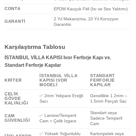
CONTA
EPDM Kauçuk Fitil (Isı ve Ses Yalıtımı)
2 Yıl Mekanizma, 10 Yıl Korozyon
GARANTI
Garantisi
Karşılaştırma Tablosu
İSTANBUL VİLLA KAPISI Ivor Ferforje Kapı vs.
Standart Ferforje Kapılar
İSTANBUL VİLLA
STANDART
KRITER
KAPISI IVOR
FERFORJE
MODELI
KAPILAR
ÇELIK
✅ 2mm Yekpare Ereğli
Genellikle 1.2mm –
GÖVDE
Sacı
1.5mm Parçalı Sac
KALINLIĞI
Standart veya
✅ Lamine/Temperli
CAM
Sadece Temperli
GÜVENLIĞI
Cam + Çelik Izgara
Cam
✅ Yüksek Yoğunluklu
Kartonpetek veya
İZOLASYON