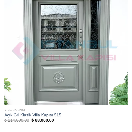
VILLA KAPISI
Açık Gri Klasik Villa Kapısı 515
Orijinal
Şu
₺
114.000,00
₺
88.000,00
fiyat:
andaki
₺ 114.000,00.
fiyat:
₺ 88.000,00.