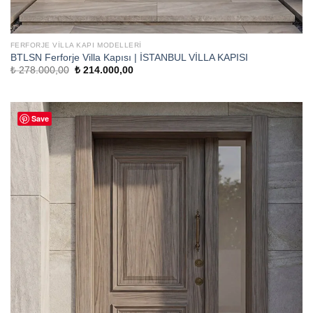
FERFORJE VILLA KAPI MODELLERI
BTLSN Ferforje Villa Kapısı | İSTANBUL VİLLA KAPISI
Orijinal
Şu
₺
278.000,00
₺
214.000,00
fiyat:
andaki
₺ 278.000,00.
fiyat:
₺ 214.000,00.
Save