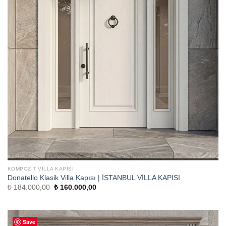
KOMPOZIT VILLA KAPISI
Donatello Klasik Villa Kapısı | İSTANBUL VİLLA KAPISI
Orijinal
Şu
₺
184.000,00
₺
160.000,00
fiyat:
andaki
₺ 184.000,00.
fiyat:
₺ 160.000,00.
Save