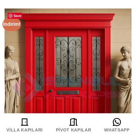
₺ 145.000,00.
fiyat:
₺ 109.000,00.
Save
İndirim!
VILLA KAPILARI
PIVOT KAPILAR
WHATSAPP