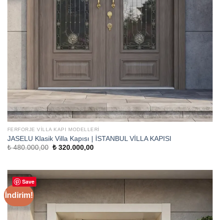
FERFORJE VILLA KAPI MODELLERI
JASELU Klasik Villa Kapısı | İSTANBUL VİLLA KAPISI
Orijinal
Şu
₺
480.000,00
₺
320.000,00
fiyat:
andaki
₺ 480.000,00.
fiyat:
₺ 320.000,00.
Save
İndirim!