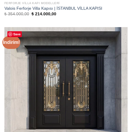
FERFORJE VILLA KAPI MODELLERI
Valois Ferforje Villa Kapısı | İSTANBUL VİLLA KAPISI
Orijinal
Şu
₺
354.000,00
₺
214.000,00
fiyat:
andaki
₺ 354.000,00.
fiyat:
₺ 214.000,00.
Save
İndirim!