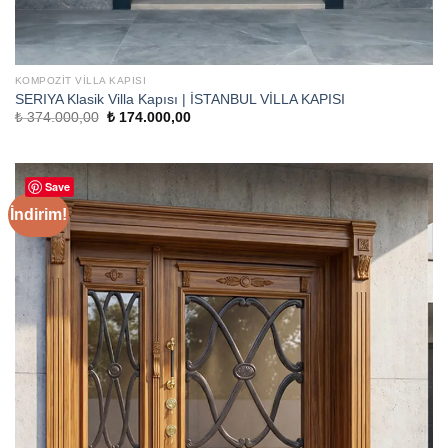
KOMPOZIT VILLA KAPISI
SERIYA Klasik Villa Kapısı | İSTANBUL VİLLA KAPISI
Orijinal
Şu
₺
374.000,00
₺
174.000,00
fiyat:
andaki
₺ 374.000,00.
fiyat:
₺ 174.000,00.
Save
İndirim!