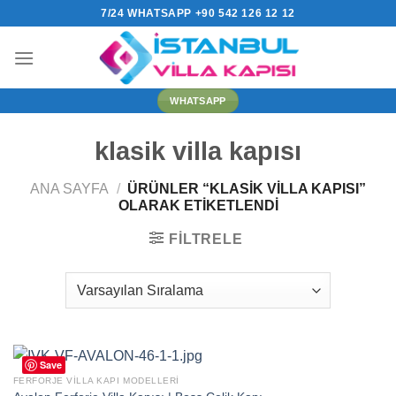
İçeriğe
7/24 WHATSAPP +90 542 126 12 12
atla
WHATSAPP
klasik villa kapısı
ANA SAYFA
/
ÜRÜNLER “KLASIK VILLA KAPISI”
OLARAK ETIKETLENDI
FILTRELE
Save
FERFORJE VILLA KAPI MODELLERI