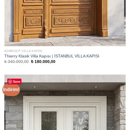
KOMPOZIT VILLA KAPISI
Thierry Klasik Villa Kapısı | İSTANBUL VİLLA KAPISI
Orijinal
Şu
₺
340.000,00
₺
180.000,00
fiyat:
andaki
₺ 340.000,00.
fiyat:
₺ 180.000,00.
Save
İndirim!