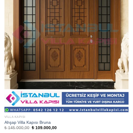
VILLA KAPISI
Ahşap Villa Kapısı Bruna
Orijinal
Şu
₺
145.000,00
₺
109.000,00
fiyat:
andaki