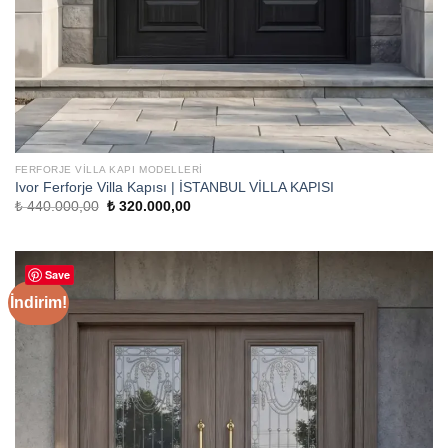
FERFORJE VILLA KAPI MODELLERI
Ivor Ferforje Villa Kapısı | İSTANBUL VİLLA KAPISI
Orijinal
Şu
₺
440.000,00
₺
320.000,00
fiyat:
andaki
₺ 440.000,00.
fiyat:
₺ 320.000,00.
Save
İndirim!