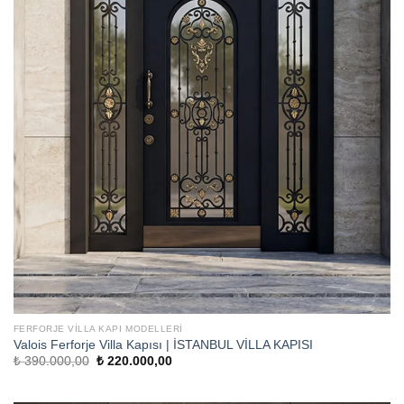
FERFORJE VILLA KAPI MODELLERI
Valois Ferforje Villa Kapısı | İSTANBUL VİLLA KAPISI
Orijinal
Şu
₺
390.000,00
₺
220.000,00
fiyat:
andaki
₺ 390.000,00.
fiyat:
₺ 220.000,00.