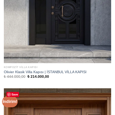
KOMPOZIT VILLA KAPISI
Olivier Klasik Villa Kapısı | İSTANBUL VİLLA KAPISI
Orijinal
Şu
₺
444.000,00
₺
214.000,00
fiyat:
andaki
₺ 444.000,00.
fiyat:
₺ 214.000,00.
Save
İndirim!