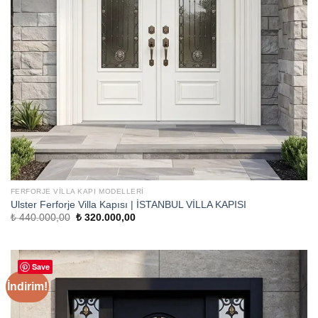
FERFORJE VILLA KAPI MODELLERI
Ulster Ferforje Villa Kapısı | İSTANBUL VİLLA KAPISI
Orijinal
Şu
₺
440.000,00
₺
320.000,00
fiyat:
andaki
₺ 440.000,00.
fiyat:
₺ 320.000,00.
Save
İndirim!