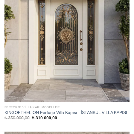
FERFORJE VILLA KAPI MODELLERI
KINGOFTHELION Ferforje Villa Kapısı | İSTANBUL VİLLA KAPISI
Orijinal
Şu
₺
350.000,00
₺
310.000,00
fiyat:
andaki
₺ 350.000,00.
fiyat:
₺ 310.000,00.