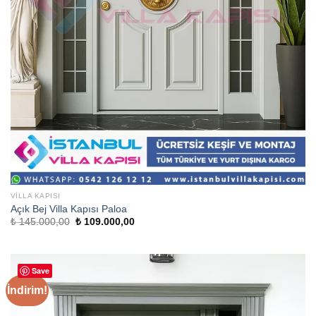
VILLA KAPISI
Açık Bej Villa Kapısı Paloa
Orijinal
Şu
₺
145.000,00
₺
109.000,00
fiyat:
andaki
₺ 145.000,00.
fiyat:
₺ 109.000,00.
Save
İndirim!