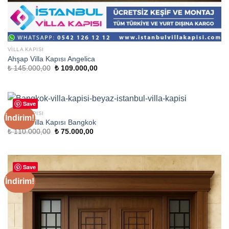
VILLA KAPISI
Ahşap Villa Kapısı Angelica
Orijinal
Şu
₺
145.000,00
₺
109.000,00
fiyat:
andaki
₺ 145.000,00.
fiyat:
₺ 109.000,00.
Save
VILLA KAPISI
İndirim!
Ahşap Villa Kapısı Bangkok
Orijinal
Şu
₺
110.000,00
₺
75.000,00
fiyat:
andaki
₺ 110.000,00.
fiyat:
₺ 75.000,00.
Save
İndirim!