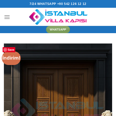
İçeriğe
7/24 WHATSAPP +90 542 126 12 12
atla
WHATSAPP
Save
İndirim!