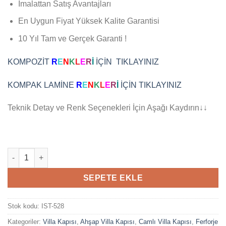
İmalattan Satış Avantajları
En Uygun Fiyat Yüksek Kalite Garantisi
10 Yıl Tam ve Gerçek Garanti !
KOMPOZİT
R
E
N
K
L
E
R
İ
İÇİN TIKLAYINIZ
KOMPAK LAMİNE
R
E
N
K
L
E
R
İ
İÇİN TIKLAYINIZ
Teknik Detay ve Renk Seçenekleri İçin Aşağı Kaydırın↓↓
Ahşap Villa Kapısı Electra adet
SEPETE EKLE
Stok kodu:
IST-528
Kategoriler:
Villa Kapısı
,
Ahşap Villa Kapısı
,
Camlı Villa Kapısı
,
Ferforje