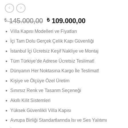
Orijinal
Şu
145.000,00
109.000,00
₺
₺
fiyat:
andaki
Villa Kapısı Modelleri ve Fiyatları
₺ 145.000,00.
fiyat:
₺ 109.000,00.
İçi Tam Dolu Gerçek Çelik Kapı Güvenliği
İstanbul İçi Ücretsiz Keşif Nakliye ve Montaj
Tüm Türkiye’de Adrese Ücretsiz Teslimat!
Dünyanın Her Noktasına Kargo İle Teslimat!
Kişiye ve Ölçüye Özel Üretim
Sınırsız Renk ve Tasarım Seçeneği
Akıllı Kilit Sistemleri
Yüksek Güvenlikli Villa Kapısı
Avrupa Birliği Standartlarında Isı ve Ses Yalıtımı