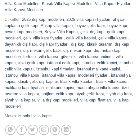
Villa Kapı Modelleri
,
Klasik Villa Kapısı Modelleri
,
Villa Kapısı Fiyatları
,
Villa Kapısı Modelleri
Etiketler:
2025 dış kapı modelleri
,
2025 villa kapısı fiyatları
,
ahşap
kaplama çelik kapı
,
Ahşap villa kapısı
,
beyaz çelik kapı
,
beyaz kapı
,
beyaz kapı modelleri
,
Beyaz Villa Kapısı
,
çelik dış kapı
,
çelik kapı
modelleri
,
çelik villa kapı fiyatları
,
celik villa kapıisi
,
çelik villa kapısı
,
dayanıklı dış kapı
,
dış kapı fiyatları
,
dış kapı klasik tasarım
,
dış kapı
modelleri
,
dış mekan çelik kapı
,
dış mekan kapı
,
dış mekan kapı
modelleri
,
ferforjeli villa kapısı
,
güvenlikli villa kapısı
,
indirimli villa
kapısı
,
iroki çelik kapı
,
istanbul celik kapi
,
istanbul celik kapici
,
istanbul
çelik villa kapısı
,
istanbul kapi firmalari
,
istanbul malikane kapisi
,
istanbul villa kapısı
,
istanbul villa kapısı modelleri fiyatları
,
istanbul yali
kapisi
,
klasik çelik dış kapılar
,
klasik villa kapıları
,
klasik villa kapısı
,
malikane kapi fiyatlari
,
malikane kapisi
,
marin ahşap villa kapısı
,
özel
tasarım villa kapısı
,
sağlam çelik kapı
,
siyah çelik kapı
,
siyah dış kapı
,
siyah villa kapısı
,
villa dış kapı modelleri
,
villa kapı fiyatları
,
villa kapı
modelleri
Marka:
istanbul villa kapisi