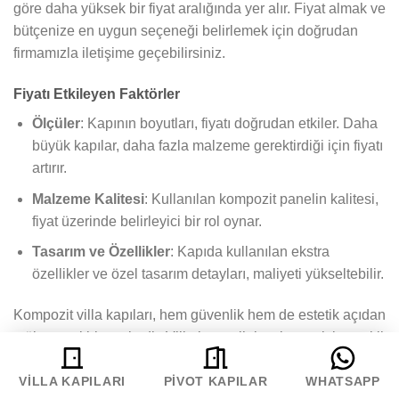
göre daha yüksek bir fiyat aralığında yer alır. Fiyat almak ve
bütçenize en uygun seçeneği belirlemek için doğrudan
firmamızla iletişime geçebilirsiniz.
Fiyatı Etkileyen Faktörler
Ölçüler
: Kapının boyutları, fiyatı doğrudan etkiler. Daha
büyük kapılar, daha fazla malzeme gerektirdiği için fiyatı
artırır.
Malzeme Kalitesi
: Kullanılan kompozit panelin kalitesi,
fiyat üzerinde belirleyici bir rol oynar.
Tasarım ve Özellikler
: Kapıda kullanılan ekstra
özellikler ve özel tasarım detayları, maliyeti yükseltebilir.
Kompozit villa kapıları, hem güvenlik hem de estetik açıdan
mükemmel bir seçimdir. Villa kapısı ihtiyaçlarınız için çeşitli
model ve özelliklerdeki kompozit kapılarımızı incelemek ve
size özel fiyat teklifi almak için bizimle iletişime geçin.
VILLA KAPILARI
PIVOT KAPILAR
WHATSAPP