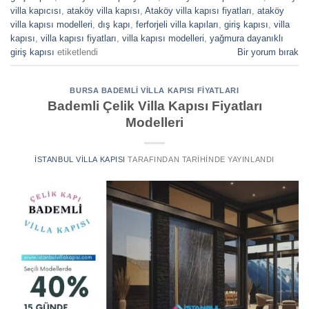
villa kapıcısı
,
ataköy villa kapısı
,
Ataköy villa kapısı fiyatları
,
ataköy
villa kapısı modelleri
,
dış kapı
,
ferforjeli villa kapıları
,
giriş kapısı
,
villa
kapısı
,
villa kapısı fiyatları
,
villa kapısı modelleri
,
yağmura dayanıklı
giriş kapısı
etiketlendi
Bir yorum bırak
BURSA BADEMLI VILLA KAPISI FIYATLARI
Bademli Çelik Villa Kapısı Fiyatları
Modelleri
İSTANBUL VILLA KAPISI
TARAFINDAN
TARIHINDE YAYINLANDI