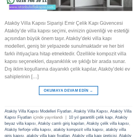
Ataköy Villa Kapısı Siparişi Emir Çelik Kapı Güvencesi
Ataköy’de villa kapısı seçimi, evinizin güvenliği ve estetiği
açısından büyük önem taşır. Ataköy’deki villa kapı
modelleri, geniş bir yelpazede sunulmaktadır ve her biri
farklı ihtiyaçlara hitap etmektedir. Özellikle kompozit villa
kapısı seçenekleri, dayanıklılık ve şıklığı bir arada sunar.
Dış iklim koşullarına dayanıklı çelik kapılar, Ataköy’deki ev
sahiplerinin […]
OKUMAYA DEVAM EDIN
→
Ataköy Villa Kapısı Modelleri Fiyatları
,
Ataköy Villa Kapısı
,
Ataköy Villa
Kapısı Fiyatları
içinde yayınlandı
|
10 yıl garantilli çelik kapı
,
Ataköy
beyaz villa kapısı
,
Ataköy camlı giriş kapıları
,
Ataköy çelik villa kapısı
,
Ataköy ferforje villa kapısı
,
ataköy kompozit villa kapısı
,
ataköy villa
giriş kapısı
,
ataköy villa kapı fiyatları
,
Ataköy villa kapı üreticisi
,
Ataköy