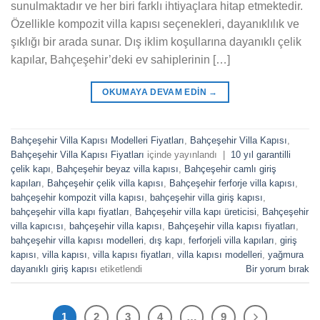
sunulmaktadır ve her biri farklı ihtiyaçlara hitap etmektedir.
Özellikle kompozit villa kapısı seçenekleri, dayanıklılık ve
şıklığı bir arada sunar. Dış iklim koşullarına dayanıklı çelik
kapılar, Bahçeşehir’deki ev sahiplerinin […]
OKUMAYA DEVAM EDIN
→
Bahçeşehir Villa Kapısı Modelleri Fiyatları
,
Bahçeşehir Villa Kapısı
,
Bahçeşehir Villa Kapısı Fiyatları
içinde yayınlandı
|
10 yıl garantilli
çelik kapı
,
Bahçeşehir beyaz villa kapısı
,
Bahçeşehir camlı giriş
kapıları
,
Bahçeşehir çelik villa kapısı
,
Bahçeşehir ferforje villa kapısı
,
bahçeşehir kompozit villa kapısı
,
bahçeşehir villa giriş kapısı
,
bahçeşehir villa kapı fiyatları
,
Bahçeşehir villa kapı üreticisi
,
Bahçeşehir
villa kapıcısı
,
bahçeşehir villa kapısı
,
Bahçeşehir villa kapısı fiyatları
,
bahçeşehir villa kapısı modelleri
,
dış kapı
,
ferforjeli villa kapıları
,
giriş
kapısı
,
villa kapısı
,
villa kapısı fiyatları
,
villa kapısı modelleri
,
yağmura
dayanıklı giriş kapısı
etiketlendi
Bir yorum bırak
1
2
3
4
…
9