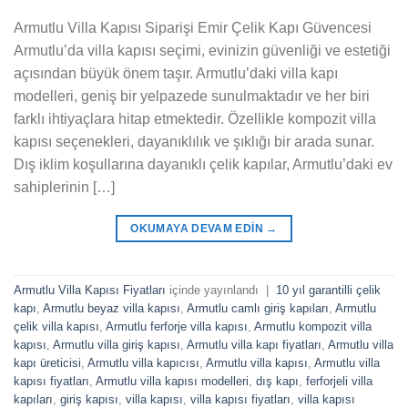
Armutlu Villa Kapısı Siparişi Emir Çelik Kapı Güvencesi
Armutlu’da villa kapısı seçimi, evinizin güvenliği ve estetiği
açısından büyük önem taşır. Armutlu’daki villa kapı
modelleri, geniş bir yelpazede sunulmaktadır ve her biri
farklı ihtiyaçlara hitap etmektedir. Özellikle kompozit villa
kapısı seçenekleri, dayanıklılık ve şıklığı bir arada sunar.
Dış iklim koşullarına dayanıklı çelik kapılar, Armutlu’daki ev
sahiplerinin […]
OKUMAYA DEVAM EDIN
→
Armutlu Villa Kapısı Fiyatları
içinde yayınlandı
|
10 yıl garantilli çelik
kapı
,
Armutlu beyaz villa kapısı
,
Armutlu camlı giriş kapıları
,
Armutlu
çelik villa kapısı
,
Armutlu ferforje villa kapısı
,
Armutlu kompozit villa
kapısı
,
Armutlu villa giriş kapısı
,
Armutlu villa kapı fiyatları
,
Armutlu villa
kapı üreticisi
,
Armutlu villa kapıcısı
,
Armutlu villa kapısı
,
Armutlu villa
kapısı fiyatları
,
Armutlu villa kapısı modelleri
,
dış kapı
,
ferforjeli villa
kapıları
,
giriş kapısı
,
villa kapısı
,
villa kapısı fiyatları
,
villa kapısı