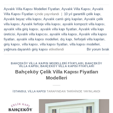
Ayvalık Villa Kapısı Modelleri Fiyatları
,
Ayvalık Villa Kapısı
,
Ayvalık
Villa Kapısı Fiyatları
içinde yayınlandı
|
10 yıl garantilli çelik kapı
,
Ayvalık beyaz villa kapısı
,
Ayvalık camlı giriş kapıları
,
Ayvalık çelik
villa kapısı
,
Ayvalık ferforje villa kapısı
,
ayvalık kompozit villa kapısı
,
ayvalık villa giriş kapısı
,
ayvalık villa kapı fiyatları
,
Ayvalık villa kapı
üreticisi
,
Ayvalık villa kapıcısı
,
ayvalık villa kapısı
,
Ayvalık villa kapısı
fiyatları
,
ayvalık villa kapısı modelleri
,
dış kapı
,
ferforjeli villa kapıları
,
giriş kapısı
,
villa kapısı
,
villa kapısı fiyatları
,
villa kapısı modelleri
,
yağmura dayanıklı giriş kapısı
etiketlendi
Bir yorum bırak
BAHÇEKÖY VILLA KAPISI MODELLERI FIYATLARI
,
BAHÇEKÖY
VILLA KAPISI
,
BAHÇEKÖY VILLA KAPISI FIYATLARI
Bahçeköy Çelik Villa Kapısı Fiyatları
Modelleri
İSTANBUL VILLA KAPISI
TARAFINDAN
TARIHINDE YAYINLANDI