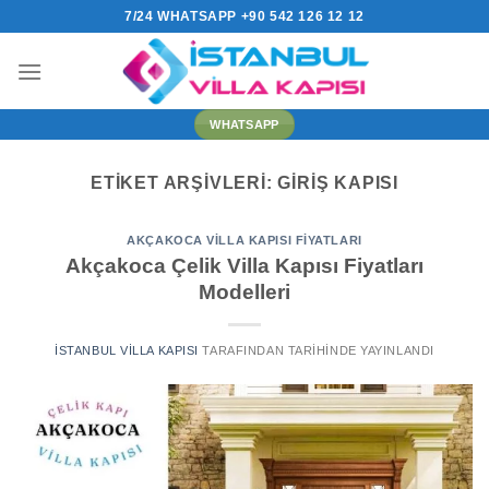
İçeriğe
7/24 WHATSAPP +90 542 126 12 12
atla
WHATSAPP
ETIKET ARŞIVLERI:
GIRIŞ KAPISI
AKÇAKOCA VILLA KAPISI FIYATLARI
Akçakoca Çelik Villa Kapısı Fiyatları
Modelleri
İSTANBUL VILLA KAPISI
TARAFINDAN
TARIHINDE YAYINLANDI