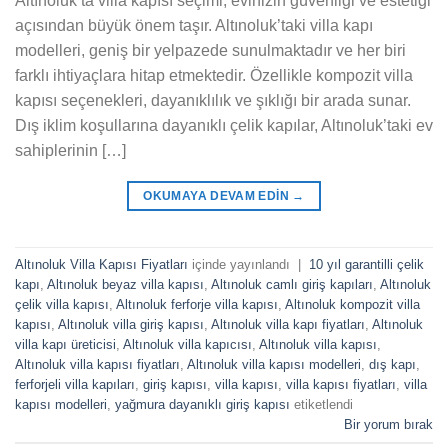
Altınoluk’ta villa kapısı seçimi, evinizin güvenliği ve estetiği
açısından büyük önem taşır. Altınoluk’taki villa kapı
modelleri, geniş bir yelpazede sunulmaktadır ve her biri
farklı ihtiyaçlara hitap etmektedir. Özellikle kompozit villa
kapısı seçenekleri, dayanıklılık ve şıklığı bir arada sunar.
Dış iklim koşullarına dayanıklı çelik kapılar, Altınoluk’taki ev
sahiplerinin […]
OKUMAYA DEVAM EDIN
→
Altınoluk Villa Kapısı Fiyatları
içinde yayınlandı
|
10 yıl garantilli çelik
kapı
,
Altınoluk beyaz villa kapısı
,
Altınoluk camlı giriş kapıları
,
Altınoluk
çelik villa kapısı
,
Altınoluk ferforje villa kapısı
,
Altınoluk kompozit villa
kapısı
,
Altınoluk villa giriş kapısı
,
Altınoluk villa kapı fiyatları
,
Altınoluk
villa kapı üreticisi
,
Altınoluk villa kapıcısı
,
Altınoluk villa kapısı
,
Altınoluk villa kapısı fiyatları
,
Altınoluk villa kapısı modelleri
,
dış kapı
,
ferforjeli villa kapıları
,
giriş kapısı
,
villa kapısı
,
villa kapısı fiyatları
,
villa
kapısı modelleri
,
yağmura dayanıklı giriş kapısı
etiketlendi
Bir yorum bırak