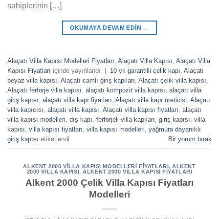
sahiplerinin […]
OKUMAYA DEVAM EDIN
→
Alaçatı Villa Kapısı Modelleri Fiyatları
,
Alaçatı Villa Kapısı
,
Alaçatı Villa
Kapısı Fiyatları
içinde yayınlandı
|
10 yıl garantilli çelik kapı
,
Alaçatı
beyaz villa kapısı
,
Alaçatı camlı giriş kapıları
,
Alaçatı çelik villa kapısı
,
Alaçatı ferforje villa kapısı
,
alaçatı kompozit villa kapısı
,
alaçatı villa
giriş kapısı
,
alaçatı villa kapı fiyatları
,
Alaçatı villa kapı üreticisi
,
Alaçatı
villa kapıcısı
,
alaçatı villa kapısı
,
Alaçatı villa kapısı fiyatları
,
alaçatı
villa kapısı modelleri
,
dış kapı
,
ferforjeli villa kapıları
,
giriş kapısı
,
villa
kapısı
,
villa kapısı fiyatları
,
villa kapısı modelleri
,
yağmura dayanıklı
giriş kapısı
etiketlendi
Bir yorum bırak
ALKENT 2000 VILLA KAPISI MODELLERI FIYATLARI
,
ALKENT
2000 VILLA KAPISI
,
ALKENT 2000 VILLA KAPISI FIYATLARI
Alkent 2000 Çelik Villa Kapısı Fiyatları
Modelleri