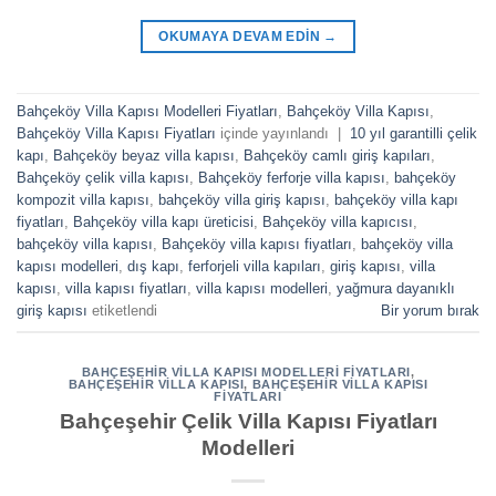
OKUMAYA DEVAM EDIN
→
Bahçeköy Villa Kapısı Modelleri Fiyatları
,
Bahçeköy Villa Kapısı
,
Bahçeköy Villa Kapısı Fiyatları
içinde yayınlandı
|
10 yıl garantilli çelik
kapı
,
Bahçeköy beyaz villa kapısı
,
Bahçeköy camlı giriş kapıları
,
Bahçeköy çelik villa kapısı
,
Bahçeköy ferforje villa kapısı
,
bahçeköy
kompozit villa kapısı
,
bahçeköy villa giriş kapısı
,
bahçeköy villa kapı
fiyatları
,
Bahçeköy villa kapı üreticisi
,
Bahçeköy villa kapıcısı
,
bahçeköy villa kapısı
,
Bahçeköy villa kapısı fiyatları
,
bahçeköy villa
kapısı modelleri
,
dış kapı
,
ferforjeli villa kapıları
,
giriş kapısı
,
villa
kapısı
,
villa kapısı fiyatları
,
villa kapısı modelleri
,
yağmura dayanıklı
giriş kapısı
etiketlendi
Bir yorum bırak
BAHÇEŞEHIR VILLA KAPISI MODELLERI FIYATLARI
,
BAHÇEŞEHIR VILLA KAPISI
,
BAHÇEŞEHIR VILLA KAPISI
FIYATLARI
Bahçeşehir Çelik Villa Kapısı Fiyatları
Modelleri