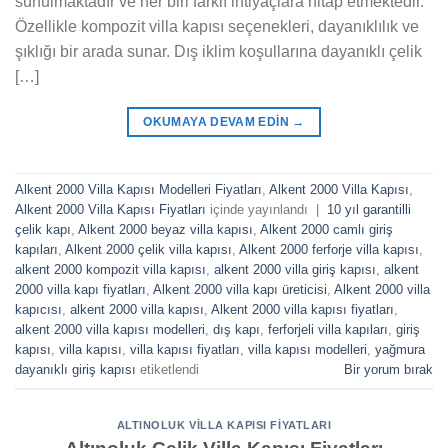
sunulmaktadır ve her biri farklı ihtiyaçlara hitap etmektedir.
Özellikle kompozit villa kapısı seçenekleri, dayanıklılık ve
şıklığı bir arada sunar. Dış iklim koşullarına dayanıklı çelik
[…]
OKUMAYA DEVAM EDIN
→
Alkent 2000 Villa Kapısı Modelleri Fiyatları
,
Alkent 2000 Villa Kapısı
,
Alkent 2000 Villa Kapısı Fiyatları
içinde yayınlandı
|
10 yıl garantilli
çelik kapı
,
Alkent 2000 beyaz villa kapısı
,
Alkent 2000 camlı giriş
kapıları
,
Alkent 2000 çelik villa kapısı
,
Alkent 2000 ferforje villa kapısı
,
alkent 2000 kompozit villa kapısı
,
alkent 2000 villa giriş kapısı
,
alkent
2000 villa kapı fiyatları
,
Alkent 2000 villa kapı üreticisi
,
Alkent 2000 villa
kapıcısı
,
alkent 2000 villa kapısı
,
Alkent 2000 villa kapısı fiyatları
,
alkent 2000 villa kapısı modelleri
,
dış kapı
,
ferforjeli villa kapıları
,
giriş
kapısı
,
villa kapısı
,
villa kapısı fiyatları
,
villa kapısı modelleri
,
yağmura
dayanıklı giriş kapısı
etiketlendi
Bir yorum bırak
ALTINOLUK VILLA KAPISI FIYATLARI