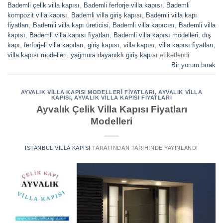
Bademli çelik villa kapısı
,
Bademli ferforje villa kapısı
,
Bademli
kompozit villa kapısı
,
Bademli villa giriş kapısı
,
Bademli villa kapı
fiyatları
,
Bademli villa kapı üreticisi
,
Bademli villa kapıcısı
,
Bademli villa
kapısı
,
Bademli villa kapısı fiyatları
,
Bademli villa kapısı modelleri
,
dış
kapı
,
ferforjeli villa kapıları
,
giriş kapısı
,
villa kapısı
,
villa kapısı fiyatları
,
villa kapısı modelleri
,
yağmura dayanıklı giriş kapısı
etiketlendi
Bir yorum bırak
AYVALIK VILLA KAPISI MODELLERI FIYATLARI
,
AYVALIK VILLA
KAPISI
,
AYVALIK VILLA KAPISI FIYATLARI
Ayvalık Çelik Villa Kapısı Fiyatları
Modelleri
İSTANBUL VILLA KAPISI
TARAFINDAN
TARIHINDE YAYINLANDI