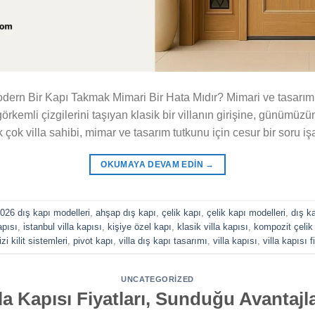
Modern Bir Kapı Takmak Mimari Bir Hata Mıdır? Mimari ve tasarım 
rkemli çizgilerini taşıyan klasik bir villanın girişine, günümüzün
 çok villa sahibi, mimar ve tasarım tutkunu için cesur bir soru işar
OKUMAYA DEVAM EDIN
→
026 dış kapı modelleri
,
ahşap dış kapı
,
çelik kapı
,
çelik kapı modelleri
,
dış ka
apısı
,
istanbul villa kapısı
,
kişiye özel kapı
,
klasik villa kapısı
,
kompozit çelik
i kilit sistemleri
,
pivot kapı
,
villa dış kapı tasarımı
,
villa kapısı
,
villa kapısı f
UNCATEGORIZED
la Kapısı Fiyatları, Sunduğu Avantajl