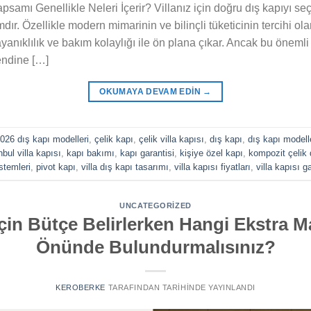
samı Genellikle Neleri İçerir? Villanız için doğru dış kapıyı seç
mdır. Özellikle modern mimarinin ve bilinçli tüketicinin tercihi ol
yanıklılık ve bakım kolaylığı ile ön plana çıkar. Ancak bu önemli
kendine […]
OKUMAYA DEVAM EDIN
→
026 dış kapı modelleri
,
çelik kapı
,
çelik villa kapısı
,
dış kapı
,
dış kapı modell
nbul villa kapısı
,
kapı bakımı
,
kapı garantisi
,
kişiye özel kapı
,
kompozit çelik 
istemleri
,
pivot kapı
,
villa dış kapı tasarımı
,
villa kapısı fiyatları
,
villa kapısı g
UNCATEGORIZED
İçin Bütçe Belirlerken Hangi Ekstra M
Önünde Bulundurmalısınız?
KEROBERKE
TARAFINDAN
TARIHINDE YAYINLANDI