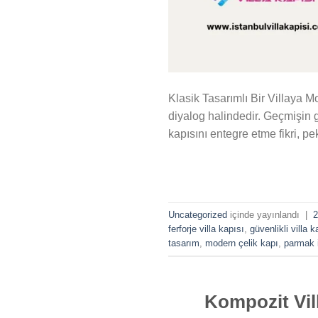
Klasik Tasarımlı Bir Villaya 
diyalog halindedir. Geçmişin gö
kapısını entegre etme fikri, pek
Uncategorized
içinde yayınlandı
|
2
ferforje villa kapısı
,
güvenlikli villa k
tasarım
,
modern çelik kapı
,
parmak iz
Kompozit Vil