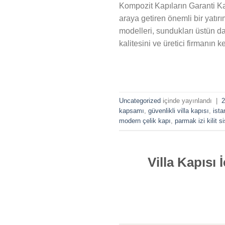
Kompozit Kapıların Garanti Kap
araya getiren önemli bir yatırı
modelleri, sundukları üstün da
kalitesini ve üretici firmanın 
Uncategorized
içinde yayınlandı
|
2
kapsamı
,
güvenlikli villa kapısı
,
ista
modern çelik kapı
,
parmak izi kilit s
Villa Kapısı 