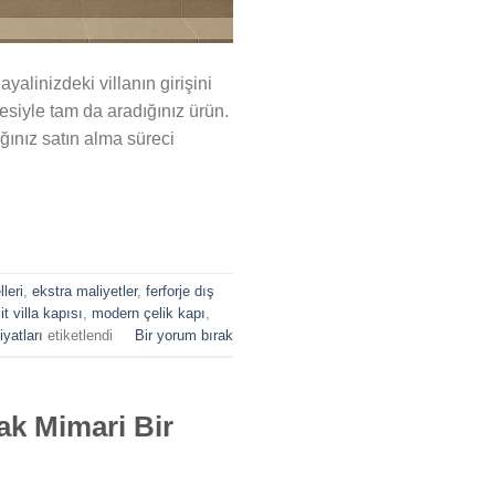
alinizdeki villanın girişini
esiyle tam da aradığınız ürün.
ığınız satın alma süreci
leri
,
ekstra maliyetler
,
ferforje dış
t villa kapısı
,
modern çelik kapı
,
iyatları
etiketlendi
Bir yorum bırak
ak Mimari Bir