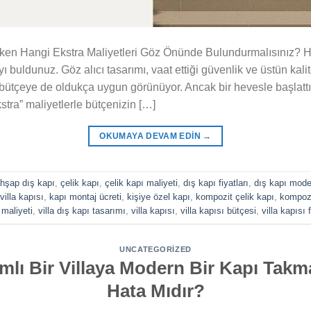
erken Hangi Ekstra Maliyetleri Göz Önünde Bulundurmalısınız? Hay
uldunuz. Göz alıcı tasarımı, vaat ettiği güvenlik ve üstün kalit
nız bütçeye de oldukça uygun görünüyor. Ancak bir hevesle başlatt
kstra” maliyetlerle bütçenizin […]
OKUMAYA DEVAM EDIN
→
hşap dış kapı
,
çelik kapı
,
çelik kapı maliyeti
,
dış kapı fiyatları
,
dış kapı model
villa kapısı
,
kapı montaj ücreti
,
kişiye özel kapı
,
kompozit çelik kapı
,
kompozi
 maliyeti
,
villa dış kapı tasarımı
,
villa kapısı
,
villa kapısı bütçesi
,
villa kapısı f
UNCATEGORIZED
ımlı Bir Villaya Modern Bir Kapı Takm
Hata Mıdır?