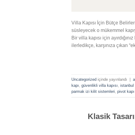
Villa Kapısı İçin Bütçe Belirl
süsleyecek o mükemmel kapıyı b
Bir villa kapısı için ayırdığı
ilerledikçe, karşınıza çıkan “e
Uncategorized
içinde yayınlandı
|
a
kapı
,
güvenlikli villa kapısı
,
istanbul 
parmak izi kilit sistemleri
,
pivot kapı
Klasik Tasar