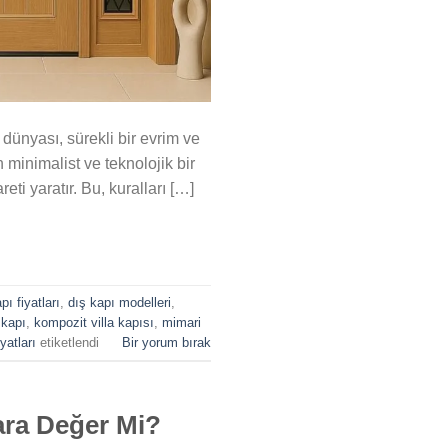
dünyası, sürekli bir evrim ve
 minimalist ve teknolojik bir
eti yaratır. Bu, kuralları […]
pı fiyatları
,
dış kapı modelleri
,
 kapı
,
kompozit villa kapısı
,
mimari
iyatları
etiketlendi
Bir yorum bırak
ara Değer Mi?