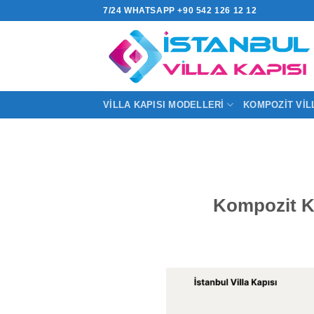
İçeriğe
7/24 WHATSAPP +90 542 126 12 12
atla
VILLA KAPISI MODELLERI
KOMPOZIT VIL
Kompozit Ka