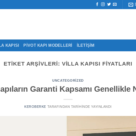
LA KAPISI
PIVOT KAPI MODELLERI
İLETIŞIM
ETIKET ARŞIVLERI:
VILLA KAPISI FIYATLARI
UNCATEGORIZED
pıların Garanti Kapsamı Genellikle Ne
KEROBERKE
TARAFINDAN
TARIHINDE YAYINLANDI