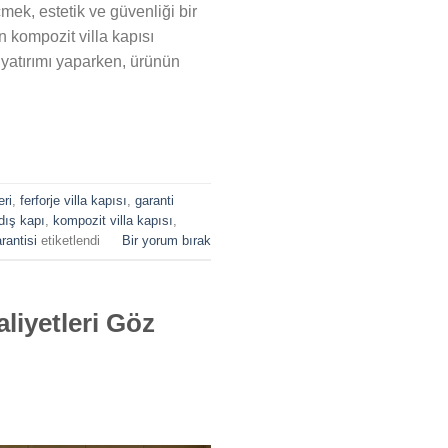
mek, estetik ve güvenliği bir
an kompozit villa kapısı
 yatırımı yaparken, ürünün
eri
,
ferforje villa kapısı
,
garanti
dış kapı
,
kompozit villa kapısı
,
arantisi
etiketlendi
Bir yorum bırak
aliyetleri Göz