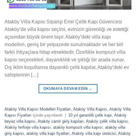
Ataköy Villa Kapısı Siparişi Emir Çelik Kapı Güvencesi
Ataköy’de villa kapısı seçimi, evinizin güvenliği ve estetiği
açısından büyük önem taşır. Ataköy’deki villa kapı
modelleri, geniş bir yelpazede sunulmaktadır ve her biri
farklı ihtiyaçlara hitap etmektedir. Özellikle kompozit villa
kapısı seçenekleri, dayanıklılık ve şıklığı bir arada sunar.
Dış iklim koşullarına dayanıklı çelik kapılar, Ataköy’deki ev
sahiplerinin […]
OKUMAYA DEVAM EDIN
→
Ataköy Villa Kapısı Modelleri Fiyatları
,
Ataköy Villa Kapısı
,
Ataköy Villa
Kapısı Fiyatları
içinde yayınlandı
|
10 yıl garantilli çelik kapı
,
Ataköy
beyaz villa kapısı
,
Ataköy camlı giriş kapıları
,
Ataköy çelik villa kapısı
,
Ataköy ferforje villa kapısı
,
ataköy kompozit villa kapısı
,
ataköy villa
giriş kapısı
,
ataköy villa kapı fiyatları
,
Ataköy villa kapı üreticisi
,
Ataköy