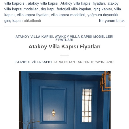
villa kapıcısı
,
ataköy villa kapısı
,
Ataköy villa kapısı fiyatları
,
ataköy
villa kapısı modelleri
,
dış kapı
,
ferforjeli villa kapıları
,
giriş kapısı
,
villa
kapısı
,
villa kapısı fiyatları
,
villa kapısı modelleri
,
yağmura dayanıklı
giriş kapısı
etiketlendi
Bir yorum bırak
ATAKÖY VILLA KAPISI
,
ATAKÖY VILLA KAPISI MODELLERI
FIYATLARI
Ataköy Villa Kapısı Fiyatları
İSTANBUL VILLA KAPISI
TARAFINDAN
TARIHINDE YAYINLANDI