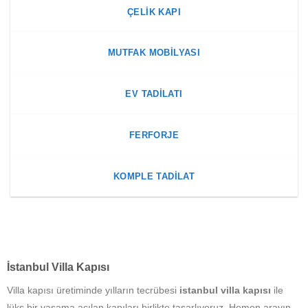
ÇELIK KAPI
MUTFAK MOBILYASI
EV TADILATI
FERFORJE
KOMPLE TADILAT
İstanbul Villa Kapısı
Villa kapısı üretiminde yılların tecrübesi
istanbul villa kapısı
ile
lüks bir yaşama açılan kapıları birlikte tasarlıyoruz. Hemen arayın