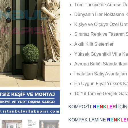
Tüm Türkiye’de Adrese Ücr
Dünyanın Her Noktasına Ka
Kişiye ve Ölçüye Özel Üre
Sınırsız Renk ve Tasarım 
Akıllı Kilit Sistemleri
Yüksek Güvenlikli Villa Ka
Avrupa Birliği Standartları
İmalattan Satış Avantajları
En Uygun Fiyat Yüksek Kal
10 Yıl Tam ve Gerçek Garan
KOMPOZİT
R
E
N
K
L
E
R
İ
İÇİN
KOMPAK LAMİNE
R
E
N
K
L
E