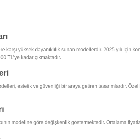
rı
re karşı yüksek dayanıklılık sunan modellerdir. 2025 yılı için ko
000 TL’ye kadar çıkmaktadır.
eri
elleri, estetik ve güvenliği bir araya getiren tasarımlardır. Özell
rı
apının modeline göre değişkenlik göstermektedir. Ortalama fiyatla
L