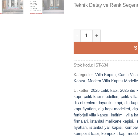
Teknik Detay ve Renk Seçenek
Dış Kapı Villa Kapısı Mckenzi 
S
Stok kodu:
IST-634
Kategoriler:
Villa Kapısı
,
Camlı Vill
Kapısı
,
Modern Villa Kapısı Modelle
Etiketler:
2025 celik kapi
,
2025 dis 
kapı
,
çelik kapı modelleri
,
çelik villa
dis etkenlere dayanikli kapi
,
dis kapi
kapı fiyatları
,
dış kapı modelleri
,
dış
ferforjeli villa kapısı
,
indirimli villa k
firmalari
,
istanbul malikane kapisi
,
i
fiyatları
,
istanbul yali kapisi
,
kompak
kompozit kapı
,
kompozit kapı model