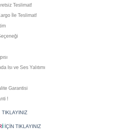
etsiz Teslimat!
rgo İle Teslimat!
tim
Seçeneği
pısı
nda Isı ve Ses Yalıtımı
ite Garantisi
ti !
 TIKLAYINIZ
R
İ
İÇİN TIKLAYINIZ