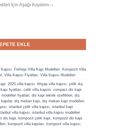
leri İçin Aşağı Kaydırın↓↓
adet
EPETE EKLE
a Kapısı
,
Ferforje Villa Kapı Modelleri
,
Kompozit Villa
ri
,
Villa Kapısı Fiyatları
,
Villa Kapısı Modelleri
kapi
,
2025 villa kapısı
,
Ahşap villa kapısı
,
çelik dış
 kapı fiyatları
,
celik villa kapıisi
,
compact dis kapi
,
 modelleri fiyatlari
,
dis kapi teknik ozellikleri
,
dış
 kapılar
,
dış mekan kapı
,
dış mekan kapı modelleri
,
apısı
,
istanbul çelik villa kapısı
,
istanbul kapi
stanbul villa kapısı
,
istanbul villa kapısı modelleri
t dis kapi
,
kompozit çelik kapı
,
kompozit dis kapi
,
leri
,
kompozit villa kapıları
,
kompozit villa kapısı
,