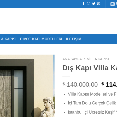
LA KAPISI
PIVOT KAPI MODELLERI
İLETIŞIM
ANA SAYFA
/
VILLA KAPISI
Dış Kapı Villa 
Oriji
140.000,00
114
₺
₺
fiyat:
Villa Kapısı Modelleri ve Fi
₺ 140
İçi Tam Dolu Gerçek Çelik
İstanbul İçi Ücretsiz Keşif