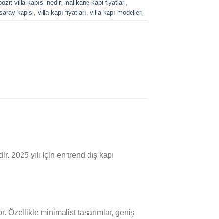
zit villa kapısı nedir
,
malikane kapi fiyatlari
,
saray kapisi
,
villa kapı fiyatları
,
villa kapı modelleri
. 2025 yılı için en trend dış kapı
or. Özellikle minimalist tasarımlar, geniş