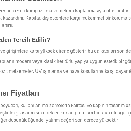
t üzerine çeşitli kompozit malzemelerin kaplanmasıyla oluşturulu
 kazandırır. Kapılar, dış etkenlere karşı mükemmel bir koruma su
rtırır.
eden Tercih Edilir?
 ve girişimlere karşı yüksek direnç gösterir, bu da kapıları son de
pıların modern veya klasik her türlü yapıya uygun estetik bir 
zit malzemeler, UV ışınlarına ve hava koşullarına karşı dayanık
sı Fiyatları
n boyutları, kullanılan malzemelerin kalitesi ve kapının tasarım öz
lleştirilmiş tasarım seçenekleri sunan premium bir ürün olduğu i
değer düşünüldüğünde, yatırım değeri son derece yüksektir.