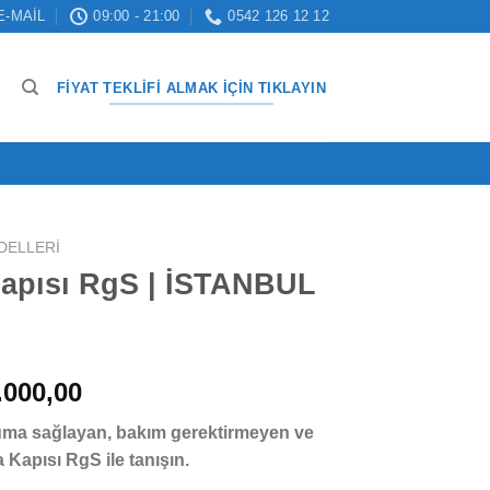
E-MAIL
09:00 - 21:00
0542 126 12 12
FIYAT TEKLIFI ALMAK İÇIN TIKLAYIN
ODELLERI
Kapısı RgS | İSTANBUL
nal
Şu
.000,00
andaki
ruma sağlayan, bakım gerektirmeyen ve
.000,00.
fiyat:
a Kapısı RgS ile tanışın.
₺ 184.000,00.