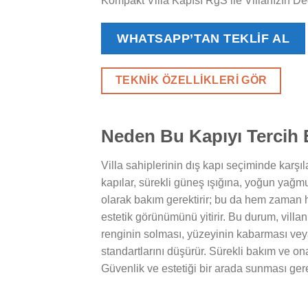
Kompakt Villa Kapısı RgS ile Villanızın Değ
WHATSAPP’TAN TEKLIF AL
TEKNIK ÖZELLIKLERI GÖR
Neden Bu Kapıyı Tercih 
Villa sahiplerinin dış kapı seçiminde karşıl
kapılar, sürekli güneş ışığına, yoğun yağm
olarak bakım gerektirir; bu da hem zaman h
estetik görünümünü yitirir. Bu durum, villa
renginin solması, yüzeyinin kabarması veya
standartlarını düşürür. Sürekli bakım ve on
Güvenlik ve estetiği bir arada sunması gere