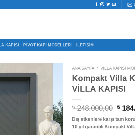
LA KAPISI
PIVOT KAPI MODELLERI
İLETIŞIM
ANA SAYFA
/
VILLA KAPISI M
Kompakt Villa 
VİLLA KAPISI
Oriji
248.000,00
184
₺
₺
fiyat:
Dış etkenlere karşı tam ko
₺ 248
10 yıl garantili Kompakt Vill