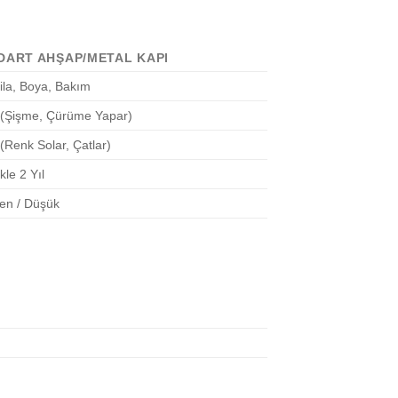
DART AHŞAP/METAL KAPI
Cila, Boya, Bakım
(Şişme, Çürüme Yapar)
(Renk Solar, Çatlar)
kle 2 Yıl
en / Düşük