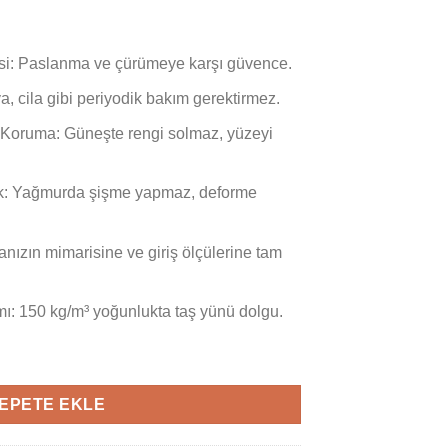
si: Paslanma ve çürümeye karşı güvence.
a, cila gibi periyodik bakım gerektirmez.
 Koruma: Güneşte rengi solmaz, yüzeyi
k: Yağmurda şişme yapmaz, deforme
anızın mimarisine ve giriş ölçülerine tam
mı: 150 kg/m³ yoğunlukta taş yünü dolgu.
TANBUL VİLLA KAPISI adet
EPETE EKLE