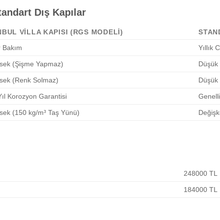
tandart Dış Kapılar
NBUL VİLLA KAPISI (RGS MODELI)
STAN
r Bakım
Yıllık 
sek (Şişme Yapmaz)
Düşük 
sek (Renk Solmaz)
Düşük 
ıl Korozyon Garantisi
Genelli
sek (150 kg/m³ Taş Yünü)
Değişk
248000 TL
184000 TL