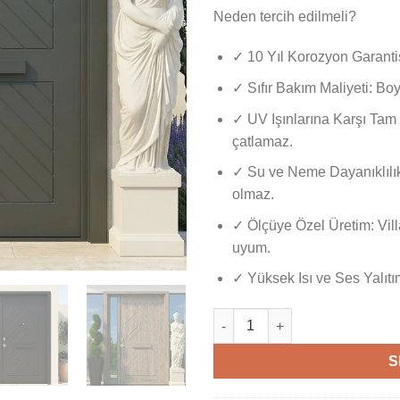
Neden tercih edilmeli?
✓
10 Yıl Korozyon Garanti
✓
Sıfır Bakım Maliyeti: Boy
✓
UV Işınlarına Karşı Tam
çatlamaz.
✓
Su ve Neme Dayanıklılı
olmaz.
✓
Ölçüye Özel Üretim: Vill
uyum.
✓
Yüksek Isı ve Ses Yalıtı
Kompakt Villa Kapısı RgS | İS
S