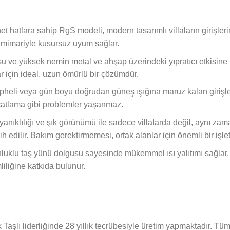
et hatlara sahip RgS modeli, modern tasarımlı villaların girişleri
 mimariyle kusursuz uyum sağlar.
su ve yüksek nemin metal ve ahşap üzerindeki yıpratıcı etkisin
lar için ideal, uzun ömürlü bir çözümdür.
li veya gün boyu doğrudan güneş ışığına maruz kalan girişler 
atlama gibi problemler yaşanmaz.
Dayanıklılığı ve şık görünümü ile sadece villalarda değil, aynı z
cih edilir. Bakım gerektirmemesi, ortak alanlar için önemli bir işl
luklu taş yünü dolgusu sayesinde mükemmel ısı yalıtımı sağlar.
liliğine katkıda bulunur.
lı liderliğinde 28 yıllık tecrübesiyle üretim yapmaktadır. Tüm 