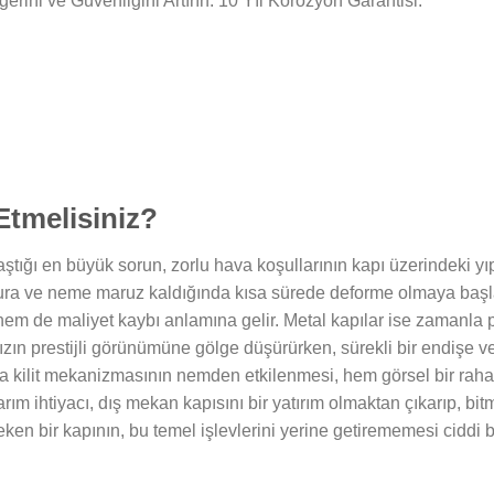
erini ve Güvenliğini Artırın. 10 Yıl Korozyon Garantisi.
Etmelisiniz?
aştığı en büyük sorun, zorlu hava koşullarının kapı üzerindeki yı
ura ve neme maruz kaldığında kısa sürede deforme olmaya başlar.
em de maliyet kaybı anlamına gelir. Metal kapılar ise zamanla pa
nızın prestijli görünümüne gölge düşürürken, sürekli bir endişe v
 kilit mekanizmasının nemden etkilenmesi, hem görsel bir rahat
arım ihtiyacı, dış mekan kapısını bir yatırım olmaktan çıkarıp, b
ken bir kapının, bu temel işlevlerini yerine getirememesi ciddi b