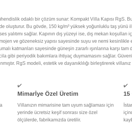
ndislik odaklı bir çözüm sunar: Kompakt Villa Kapısı RgS. Bu 
vde oluşturur. Bu gövde, 150 kg/m³ yüksek yoğunluklu taş yünü i
 yalıtımı sağlar. Kapının dış yüzeyi ise, dış mekan koşulları iç
mojen ve gözeneksiz yapısı sayesinde suyu ve nemi kesinlikle
malı katmanları sayesinde güneşin zararlı ışınlarına karşı tam di
a cila gibi periyodik bakımlara ihtiyaç duymamasını sağlar. Güve
nmıştır. RgS modeli, estetik ve dayanıklılığı birleştirerek villanız
✔️
✔️
Mimarİye Özel Üretim
15
ma
Villanızın mimarisine tam uyum sağlaması için
İsta
yerinde ücretsiz keşif sonrası size özel
için
ölçülerde, fabrikamızda üretilir.
kay