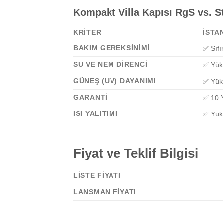
Kompakt Villa Kapısı RgS vs. S
KRITER
İSTA
BAKIM GEREKSINIMI
✅ Sıfı
SU VE NEM DIRENCI
✅ Yük
GÜNEŞ (UV) DAYANIMI
✅ Yük
GARANTI
✅ 10 Y
ISI YALITIMI
✅ Yük
Fiyat ve Teklif Bilgisi
LISTE FIYATI
LANSMAN FIYATI