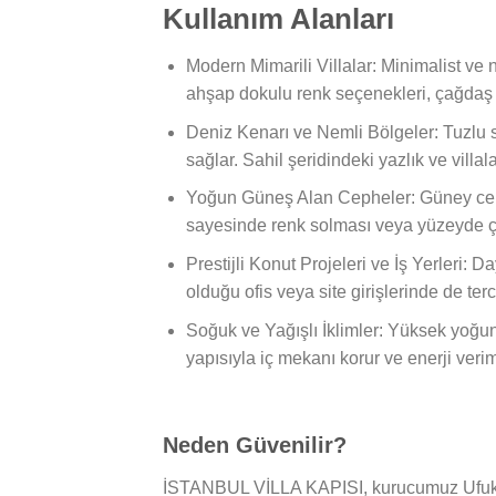
Kullanım Alanları
Modern Mimarili Villalar: Minimalist ve n
ahşap dokulu renk seçenekleri, çağdaş
Deniz Kenarı ve Nemli Bölgeler: Tuzlu 
sağlar. Sahil şeridindeki yazlık ve villa
Yoğun Güneş Alan Cepheler: Güney cephe
sayesinde renk solması veya yüzeyde ç
Prestijli Konut Projeleri ve İş Yerleri: 
olduğu ofis veya site girişlerinde de ter
Soğuk ve Yağışlı İklimler: Yüksek yoğun
yapısıyla iç mekanı korur ve enerji verim
Neden Güvenilir?
İSTANBUL VİLLA KAPISI, kurucumuz Ufuk Taş