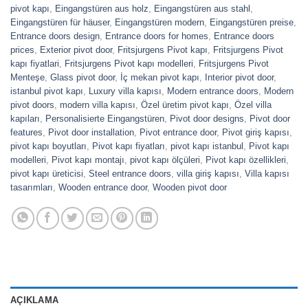
pivot kapı
,
Eingangstüren aus holz
,
Eingangstüren aus stahl
,
Eingangstüren für häuser
,
Eingangstüren modern
,
Eingangstüren preise
,
Entrance doors design
,
Entrance doors for homes
,
Entrance doors
prices
,
Exterior pivot door
,
Fritsjurgens Pivot kapı
,
Fritsjurgens Pivot
kapı fiyatlari
,
Fritsjurgens Pivot kapı modelleri
,
Fritsjurgens Pivot
Menteşe
,
Glass pivot door
,
İç mekan pivot kapı
,
Interior pivot door
,
istanbul pivot kapı
,
Luxury villa kapısı
,
Modern entrance doors
,
Modern
pivot doors
,
modern villa kapısı
,
Özel üretim pivot kapı
,
Özel villa
kapıları
,
Personalisierte Eingangstüren
,
Pivot door designs
,
Pivot door
features
,
Pivot door installation
,
Pivot entrance door
,
Pivot giriş kapısı
,
pivot kapı boyutları
,
Pivot kapı fiyatları
,
pivot kapı istanbul
,
Pivot kapı
modelleri
,
Pivot kapı montajı
,
pivot kapı ölçüleri
,
Pivot kapı özellikleri
,
pivot kapı üreticisi
,
Steel entrance doors
,
villa giriş kapısı
,
Villa kapısı
tasarımları
,
Wooden entrance door
,
Wooden pivot door
AÇIKLAMA