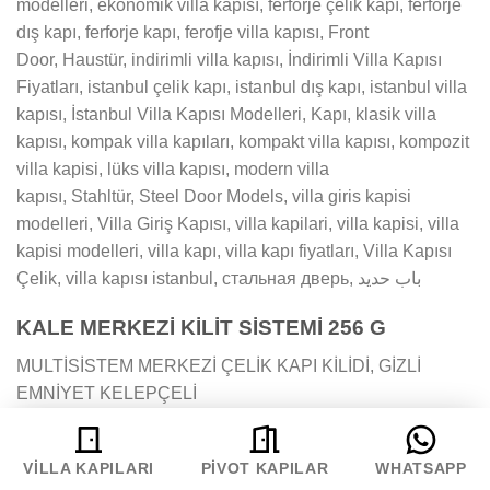
modelleri, ekonomik villa kapısı, ferforje çelik kapı, ferforje
dış kapı, ferforje kapı, ferofje villa kapısı, Front
Door, Haustür, indirimli villa kapısı, İndirimli Villa Kapısı
Fiyatları, istanbul çelik kapı, istanbul dış kapı, istanbul villa
kapısı, İstanbul Villa Kapısı Modelleri, Kapı, klasik villa
kapısı, kompak villa kapıları, kompakt villa kapısı, kompozit
villa kapisi, lüks villa kapısı, modern villa
kapısı, Stahltür, Steel Door Models, villa giris kapisi
modelleri, Villa Giriş Kapısı, villa kapilari, villa kapisi, villa
kapisi modelleri, villa kapı, villa kapı fiyatları, Villa Kapısı
Çelik, villa kapısı istanbul, стальная дверь, باب حديد
KALE MERKEZİ KİLİT SİSTEMİ 256 G
MULTİSİSTEM MERKEZİ ÇELİK KAPI KİLİDİ, GİZLİ
EMNİYET KELEPÇELİ
MULTI-POINT CENTRAL LOCKING SYSTEM FOR
STEEL DOORS WITH CONCEALED DOOR RETAINER
VILLA KAPILARI
PIVOT KAPILAR
WHATSAPP
Teknik Bilgiler: