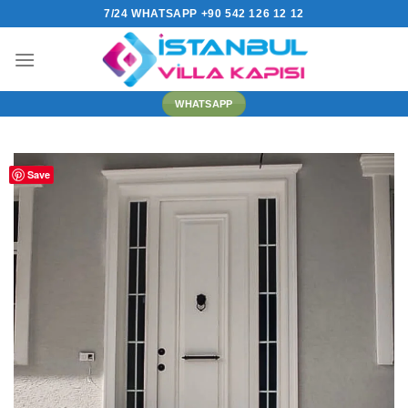
İçeriğe
7/24 WHATSAPP +90 542 126 12 12
atla
WHATSAPP
Save