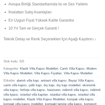
Avrupa Birliği Standartlarında Isı ve Ses Yalıtımı
İmalattan Satış Avantajları
En Uygun Fiyat Yüksek Kalite Garantisi
10 Yıl Tam ve Gerçek Garanti !
Teknik Detay ve Renk Seçenekleri İçin Aşağı Kaydırın↓↓
Stok kodu:
325
Kategoriler:
Klasik Villa Kapısı Modelleri
,
Camlı Villa Kapısı
,
Modern
Villa Kapısı Modelleri
,
Villa Kapısı Fiyatları
,
Villa Kapısı Modelleri
Etiketler:
alarmlı villa kapı
,
antrasit villa kapısı
,
Beyaz Villa Kapısı
,
camlı villa kapısı
,
çelik kapı
,
dış kapı
,
dış kapı modelleri
,
ekonomik
villa kapısı
,
ferforje villa kapısı
,
haüsturen
,
indirimli villa kapısı
,
indirimli
villa kpaısı
,
istanbul villa kapıları
,
istanbul villa kapısı
,
istanbul villa
kapısı modelleri
,
Klasik Villa Kapısı Modelleri
,
kompak villa kapısı
,
kompak villa kapısı modelleri
,
kompakt lamine villa kapısı
,
kompozit