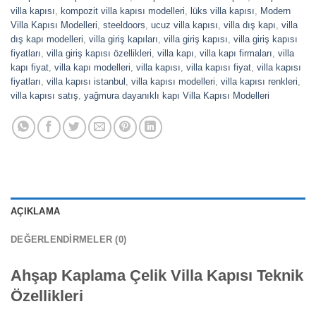
villa kapısı
,
kompozit villa kapısı modelleri
,
lüks villa kapısı
,
Modern
Villa Kapısı Modelleri
,
steeldoors
,
ucuz villa kapısı
,
villa dış kapı
,
villa
dış kapı modelleri
,
villa giriş kapıları
,
villa giriş kapısı
,
villa giriş kapısı
fiyatları
,
villa giriş kapısı özellikleri
,
villa kapı
,
villa kapı firmaları
,
villa
kapı fiyat
,
villa kapı modelleri
,
villa kapısı
,
villa kapısı fiyat
,
villa kapısı
fiyatları
,
villa kapısı istanbul
,
villa kapısı modelleri
,
villa kapısı renkleri
,
villa kapısı satış
,
yağmura dayanıklı kapı Villa Kapısı Modelleri
AÇIKLAMA
DEĞERLENDIRMELER (0)
Ahşap Kaplama Çelik Villa Kapısı Teknik
Özellikleri