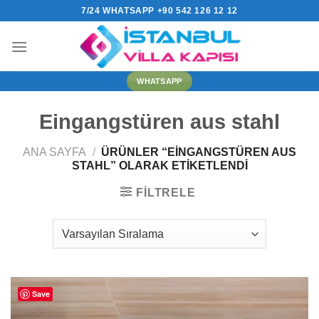
İçeriğe
7/24 WHATSAPP +90 542 126 12 12
atla
WHATSAPP
Eingangstüren aus stahl
ANA SAYFA
/
ÜRÜNLER “EINGANGSTÜREN AUS
STAHL” OLARAK ETIKETLENDI
FILTRELE
Save