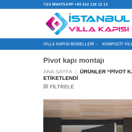
İçeriğe
7/24 WHATSAPP +90 542 126 12 12
atla
VILLA KAPISI MODELLERI
KOMPOZIT VIL
Pivot kapı montajı
ANA SAYFA
/
ÜRÜNLER “PIVOT K
ETIKETLENDI
FILTRELE