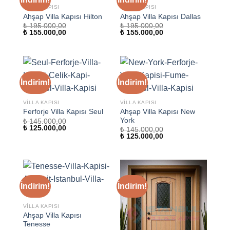
VILLA KAPISI
VILLA KAPISI
Ahşap Villa Kapısı Hilton
Ahşap Villa Kapısı Dallas
₺
195.000,00
₺
195.000,00
Orijinal
Şu
Orijinal
Şu
₺
155.000,00
₺
155.000,00
fiyat:
andaki
fiyat:
andaki
₺ 195.000,00.
fiyat:
₺ 195.000,00.
fiyat:
₺ 155.000,00.
₺ 155.000,00.
İndirim!
İndirim!
VILLA KAPISI
VILLA KAPISI
Ahşap Villa Kapısı New
Ferforje Villa Kapısı Seul
York
₺
145.000,00
Orijinal
Şu
₺
125.000,00
₺
145.000,00
fiyat:
andaki
Orijinal
Şu
₺
125.000,00
₺ 145.000,00.
fiyat:
fiyat:
andaki
₺ 125.000,00.
₺ 145.000,00.
fiyat:
₺ 125.000,00.
İndirim!
İndirim!
VILLA KAPISI
Ahşap Villa Kapısı
Tenesse