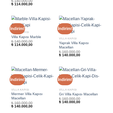
₺
140.000,00
Orijinal
Şu
₺
114.000,00
fiyat:
andaki
₺ 140.000,00.
fiyat:
₺ 114.000,00.
İndirim!
İndirim!
VILLA KAPISI
Villa Kapısı Marble
VILLA KAPISI
₺
140.000,00
Yaprak Villa Kapısı
Orijinal
Şu
₺
114.000,00
Macellan
fiyat:
andaki
₺ 140.000,00.
fiyat:
₺
160.000,00
₺ 114.000,00.
Orijinal
Şu
₺
140.000,00
fiyat:
andaki
₺ 160.000,00.
fiyat:
₺ 140.000,00.
İndirim!
İndirim!
VILLA KAPISI
VILLA KAPISI
Mermer Villa Kapısı
Gri Villa Kapısı Macellan
Macellan
₺
160.000,00
Orijinal
Şu
₺
140.000,00
₺
160.000,00
fiyat:
andaki
Orijinal
Şu
₺
140.000,00
₺ 160.000,00.
fiyat:
fiyat:
andaki
₺ 140.000,00.
₺ 160.000,00.
fiyat: