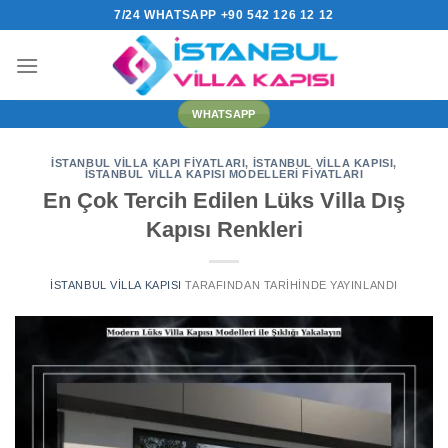
İçeriğe
7/24 WHATSAPP +90 542 126 12 12
atla
WHATSAPP
İSTANBUL VILLA KAPI FIYATLARI
,
İSTANBUL VILLA KAPISI
,
İSTANBUL VILLA KAPISI MODELLERI FIYATLARI
En Çok Tercih Edilen Lüks Villa Dış
Kapısı Renkleri
İSTANBUL VILLA KAPISI
TARAFINDAN
TARIHINDE YAYINLANDI