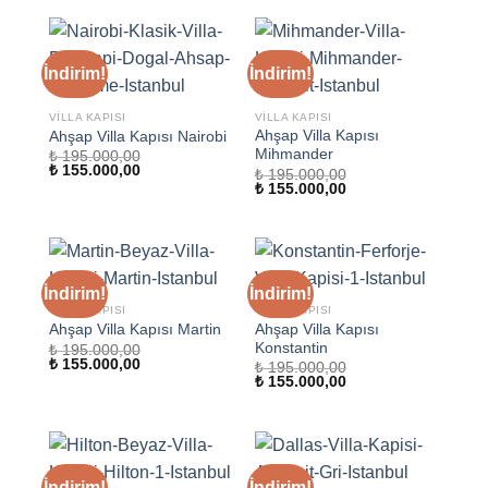
₺ 155.000,00.
İndirim!
İndirim!
VILLA KAPISI
VILLA KAPISI
Ahşap Villa Kapısı
Ahşap Villa Kapısı Nairobi
Mihmander
₺
195.000,00
Orijinal
Şu
₺
155.000,00
₺
195.000,00
fiyat:
andaki
Orijinal
Şu
₺
155.000,00
₺ 195.000,00.
fiyat:
fiyat:
andaki
₺ 155.000,00.
₺ 195.000,00.
fiyat:
₺ 155.000,00.
İndirim!
İndirim!
VILLA KAPISI
VILLA KAPISI
Ahşap Villa Kapısı
Ahşap Villa Kapısı Martin
Konstantin
₺
195.000,00
Orijinal
Şu
₺
155.000,00
₺
195.000,00
fiyat:
andaki
Orijinal
Şu
₺
155.000,00
₺ 195.000,00.
fiyat:
fiyat:
andaki
₺ 155.000,00.
₺ 195.000,00.
fiyat:
₺ 155.000,00.
İndirim!
İndirim!