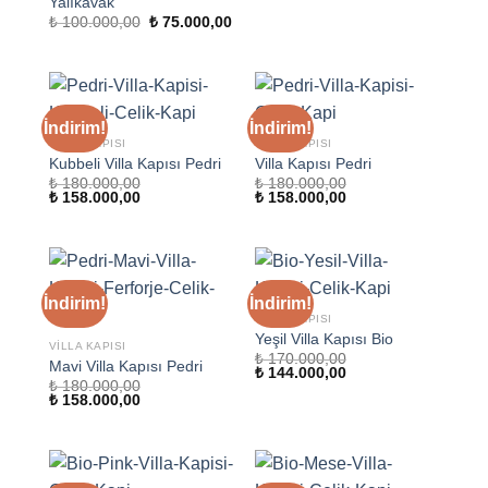
Yalıkavak
Orijinal
Şu
₺
100.000,00
₺
75.000,00
fiyat:
andaki
₺ 100.000,00.
fiyat:
₺ 75.000,00.
İndirim!
İndirim!
VILLA KAPISI
VILLA KAPISI
Kubbeli Villa Kapısı Pedri
Villa Kapısı Pedri
₺
180.000,00
₺
180.000,00
Orijinal
Şu
Orijinal
Şu
₺
158.000,00
₺
158.000,00
fiyat:
andaki
fiyat:
andaki
₺ 180.000,00.
fiyat:
₺ 180.000,00.
fiyat:
₺ 158.000,00.
₺ 158.000,00.
İndirim!
İndirim!
VILLA KAPISI
Yeşil Villa Kapısı Bio
VILLA KAPISI
₺
170.000,00
Mavi Villa Kapısı Pedri
Orijinal
Şu
₺
144.000,00
₺
180.000,00
fiyat:
andaki
Orijinal
Şu
₺
158.000,00
₺ 170.000,00.
fiyat:
fiyat:
andaki
₺ 144.000,00.
₺ 180.000,00.
fiyat:
₺ 158.000,00.