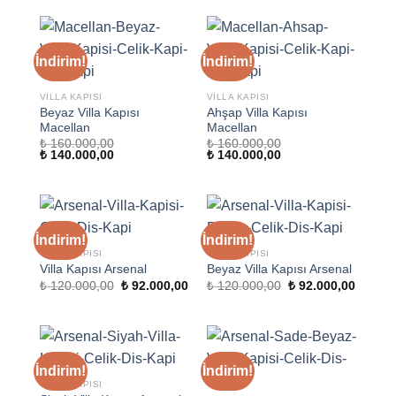
₺ 140.000,00.
İndirim!
İndirim!
VILLA KAPISI
VILLA KAPISI
Beyaz Villa Kapısı
Ahşap Villa Kapısı
Macellan
Macellan
₺
160.000,00
₺
160.000,00
Orijinal
Şu
Orijinal
Şu
₺
140.000,00
₺
140.000,00
fiyat:
andaki
fiyat:
andaki
₺ 160.000,00.
fiyat:
₺ 160.000,00.
fiyat:
₺ 140.000,00.
₺ 140.000,00.
İndirim!
İndirim!
VILLA KAPISI
VILLA KAPISI
Villa Kapısı Arsenal
Beyaz Villa Kapısı Arsenal
Orijinal
Şu
Orijinal
Şu
₺
120.000,00
₺
92.000,00
₺
120.000,00
₺
92.000,00
fiyat:
andaki
fiyat:
andaki
₺ 120.000,00.
fiyat:
₺ 120.000,00.
fiyat:
₺ 92.000,00.
₺ 92.00
İndirim!
İndirim!
VILLA KAPISI