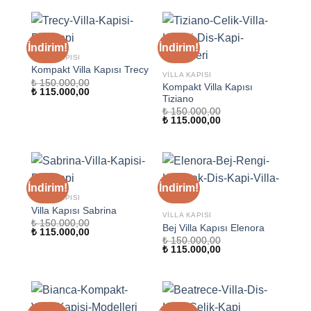
₺ 115.000,00.
İndirim!
İndirim!
VILLA KAPISI
Kompakt Villa Kapısı Trecy
VILLA KAPISI
₺
150.000,00
Kompakt Villa Kapısı
Orijinal
Şu
₺
115.000,00
Tiziano
fiyat:
andaki
₺ 150.000,00.
fiyat:
₺
150.000,00
₺ 115.000,00.
Orijinal
Şu
₺
115.000,00
fiyat:
andaki
₺ 150.000,00.
fiyat:
₺ 115.000,00.
İndirim!
İndirim!
VILLA KAPISI
Villa Kapısı Sabrina
VILLA KAPISI
₺
150.000,00
Bej Villa Kapısı Elenora
Orijinal
Şu
₺
115.000,00
fiyat:
andaki
₺
150.000,00
Orijinal
Şu
₺ 150.000,00.
fiyat:
₺
115.000,00
fiyat:
andaki
₺ 115.000,00.
₺ 150.000,00.
fiyat:
₺ 115.000,00.