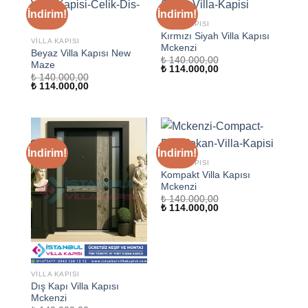
İndirim!
İndirim!
VILLA KAPISI
Kırmızı Siyah Villa Kapısı
VILLA KAPISI
Mckenzi
Beyaz Villa Kapısı New
₺
140.000,00
Maze
Orijinal
Şu
₺
114.000,00
₺
140.000,00
fiyat:
andaki
Orijinal
Şu
₺
114.000,00
₺ 140.000,00.
fiyat:
fiyat:
andaki
₺ 114.000,00.
₺ 140.000,00.
fiyat:
₺ 114.000,00.
İndirim!
İndirim!
VILLA KAPISI
Kompakt Villa Kapısı
Mckenzi
₺
140.000,00
Orijinal
Şu
₺
114.000,00
fiyat:
andaki
₺ 140.000,00.
fiyat:
₺ 114.000,00.
VILLA KAPISI
Dış Kapı Villa Kapısı
Mckenzi