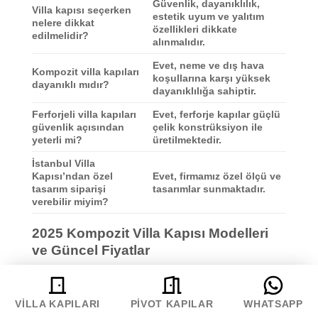
Güvenlik, dayanıklılık,
Villa kapısı seçerken
estetik uyum ve yalıtım
nelere dikkat
özellikleri dikkate
edilmelidir?
alınmalıdır.
Evet, neme ve dış hava
Kompozit villa kapıları
koşullarına karşı yüksek
dayanıklı mıdır?
dayanıklılığa sahiptir.
Ferforjeli villa kapıları
Evet, ferforje kapılar güçlü
güvenlik açısından
çelik konstrüksiyon ile
yeterli mi?
üretilmektedir.
İstanbul Villa
Kapısı’ndan özel
Evet, firmamız özel ölçü ve
tasarım siparişi
tasarımlar sunmaktadır.
verebilir miyim?
2025 Kompozit Villa Kapısı Modelleri
ve Güncel Fiyatlar
2025 yılında
kompozit villa kapıları
, hem modern
hem de klasik tasarımlar ile villa sahiplerinin
VILLA KAPILARI
PIVOT KAPILAR
WHATSAPP
tercihi olmaya devam etmektedir. Ahşap desenli