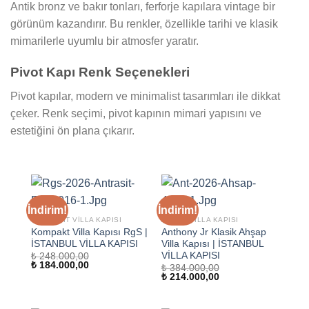
Antik bronz ve bakır tonları, ferforje kapılara vintage bir
görünüm kazandırır. Bu renkler, özellikle tarihi ve klasik
mimarilerle uyumlu bir atmosfer yaratır.
Pivot Kapı Renk Seçenekleri
Pivot kapılar, modern ve minimalist tasarımları ile dikkat
çeker. Renk seçimi, pivot kapının mimari yapısını ve
estetiğini ön plana çıkarır.
İndirim!
İndirim!
KOMPOZIT VILLA KAPISI
AHŞAP VILLA KAPISI
Kompakt Villa Kapısı RgS |
Anthony Jr Klasik Ahşap
İSTANBUL VİLLA KAPISI
Villa Kapısı | İSTANBUL
VİLLA KAPISI
₺
248.000,00
Orijinal
Şu
₺
184.000,00
₺
384.000,00
fiyat:
andaki
Orijinal
Şu
₺
214.000,00
₺ 248.000,00.
fiyat:
fiyat:
andaki
₺ 184.000,00.
₺ 384.000,00.
fiyat:
₺ 214.000,00.