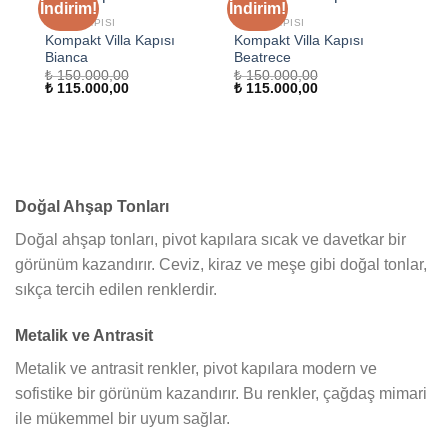
İndirim!
İndirim!
VILLA KAPISI
VILLA KAPISI
Kompakt Villa Kapısı
Kompakt Villa Kapısı
Bianca
Beatrece
₺
150.000,00
₺
150.000,00
Orijinal
Şu
Orijinal
Şu
₺
115.000,00
₺
115.000,00
fiyat:
andaki
fiyat:
andaki
₺ 150.000,00.
fiyat:
₺ 150.000,00.
fiyat:
₺ 115.000,00.
₺ 115.000,00.
Doğal Ahşap Tonları
Doğal ahşap tonları, pivot kapılara sıcak ve davetkar bir
görünüm kazandırır. Ceviz, kiraz ve meşe gibi doğal tonlar,
sıkça tercih edilen renklerdir.
Metalik ve Antrasit
Metalik ve antrasit renkler, pivot kapılara modern ve
sofistike bir görünüm kazandırır. Bu renkler, çağdaş mimari
ile mükemmel bir uyum sağlar.