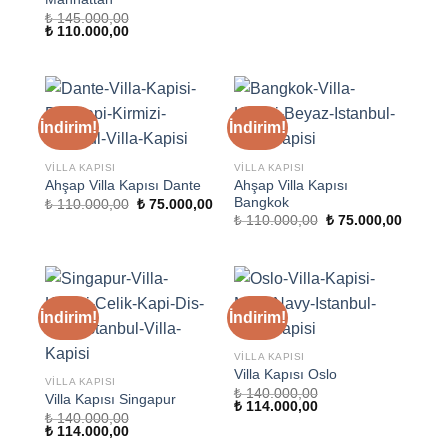
₺
145.000,00
Orijinal
Şu
₺
110.000,00
fiyat:
andaki
₺ 145.000,00.
fiyat:
₺ 110.000,00.
İndirim!
İndirim!
VILLA KAPISI
VILLA KAPISI
Ahşap Villa Kapısı
Ahşap Villa Kapısı Dante
Bangkok
Orijinal
Şu
₺
110.000,00
₺
75.000,00
fiyat:
andaki
Orijinal
Şu
₺
110.000,00
₺
75.000,00
₺ 110.000,00.
fiyat:
fiyat:
andaki
₺ 75.000,00.
₺ 110.000,00.
fiyat:
₺ 75.00
İndirim!
İndirim!
VILLA KAPISI
Villa Kapısı Oslo
VILLA KAPISI
₺
140.000,00
Villa Kapısı Singapur
Orijinal
Şu
₺
114.000,00
₺
140.000,00
fiyat:
andaki
Orijinal
Şu
₺
114.000,00
₺ 140.000,00.
fiyat:
fiyat:
andaki
₺ 114.000,00.