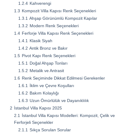
1.2.4
Kahverengi
1.3
Kompozit Villa Kapısı Renk Seçenekleri
1.3.1
Ahşap Görünümlü Kompozit Kapılar
1.3.2
Modern Renk Seçenekleri
1.4
Ferforje Villa Kapısı Renk Seçenekleri
1.4.1
Klasik Siyah
1.4.2
Antik Bronz ve Bakır
1.5
Pivot Kapı Renk Seçenekleri
1.5.1
Doğal Ahşap Tonları
1.5.2
Metalik ve Antrasit
1.6
Renk Seçiminde Dikkat Edilmesi Gerekenler
1.6.1
İklim ve Çevre Koşulları
1.6.2
Bakım Kolaylığı
1.6.3
Uzun Ömürlülük ve Dayanıklılık
2
İstanbul Villa Kapısı 2025
2.1
İstanbul Villa Kapısı Modelleri: Kompozit, Çelik ve
Ferforjeli Seçenekler
2.1.1
Sıkça Sorulan Sorular