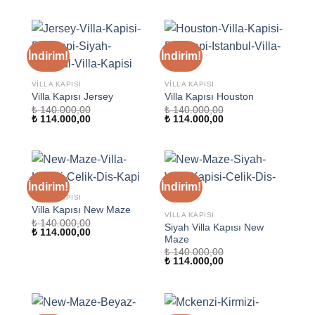
₺ 140.000,00.
fiyat:
₺ 114.000,00.
İndirim!
İndirim!
VILLA KAPISI
VILLA KAPISI
Villa Kapısı Jersey
Villa Kapısı Houston
₺
140.000,00
₺
140.000,00
Orijinal
Şu
Orijinal
Şu
₺
114.000,00
₺
114.000,00
fiyat:
andaki
fiyat:
andaki
₺ 140.000,00.
fiyat:
₺ 140.000,00.
fiyat:
₺ 114.000,00.
₺ 114.000,00.
İndirim!
İndirim!
VILLA KAPISI
Villa Kapısı New Maze
VILLA KAPISI
₺
140.000,00
Siyah Villa Kapısı New
Orijinal
Şu
₺
114.000,00
Maze
fiyat:
andaki
₺ 140.000,00.
fiyat:
₺
140.000,00
₺ 114.000,00.
Orijinal
Şu
₺
114.000,00
fiyat:
andaki
₺ 140.000,00.
fiyat:
₺ 114.000,00.