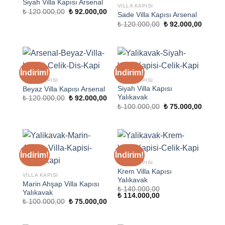
Siyah Villa Kapısı Arsenal
VILLA KAPISI
Orijinal
Şu
₺
120.000,00
₺
92.000,00
Sade Villa Kapısı Arsenal
fiyat:
andaki
Orijinal
Şu
₺ 120.000,00.
fiyat:
₺
120.000,00
₺
92.000,00
fiyat:
andaki
₺ 92.000,00.
₺ 120.000,00.
fiyat:
₺ 92.00
İndirim!
İndirim!
VILLA KAPISI
VILLA KAPISI
Siyah Villa Kapısı
Beyaz Villa Kapısı Arsenal
Yalıkavak
Orijinal
Şu
₺
120.000,00
₺
92.000,00
fiyat:
andaki
Orijinal
Şu
₺
100.000,00
₺
75.000,00
₺ 120.000,00.
fiyat:
fiyat:
andaki
₺ 92.000,00.
₺ 100.000,00.
fiyat:
₺ 75.00
İndirim!
İndirim!
VILLA KAPISI
Krem Villa Kapısı
VILLA KAPISI
Yalıkavak
Marin Ahşap Villa Kapısı
₺
140.000,00
Yalıkavak
Orijinal
Şu
₺
114.000,00
Orijinal
Şu
₺
100.000,00
₺
75.000,00
fiyat:
andaki
fiyat:
andaki
₺ 140.000,00.
fiyat:
₺ 100.000,00.
fiyat:
₺ 114.000,00.
₺ 75.000,00.