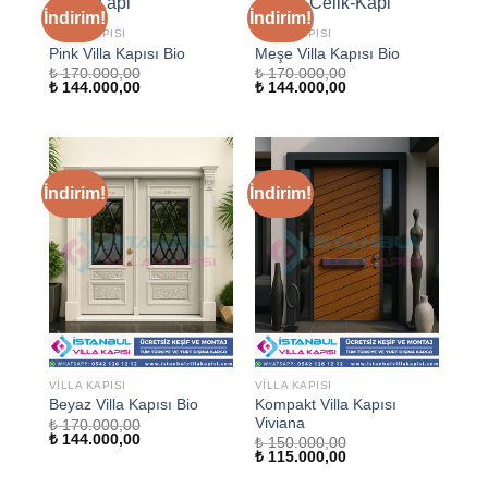
İndirim!
İndirim!
VILLA KAPISI
VILLA KAPISI
Pink Villa Kapısı Bio
Meşe Villa Kapısı Bio
₺
170.000,00
₺
170.000,00
Orijinal
Şu
Orijinal
Şu
₺
144.000,00
₺
144.000,00
fiyat:
andaki
fiyat:
andaki
₺ 170.000,00.
fiyat:
₺ 170.000,00.
fiyat:
₺ 144.000,00.
₺ 144.000,00.
İndirim!
İndirim!
VILLA KAPISI
VILLA KAPISI
Kompakt Villa Kapısı
Beyaz Villa Kapısı Bio
Viviana
₺
170.000,00
Orijinal
Şu
₺
144.000,00
₺
150.000,00
fiyat:
andaki
Orijinal
Şu
₺
115.000,00
₺ 170.000,00.
fiyat:
fiyat:
andaki
₺ 144.000,00.
₺ 150.000,00.
fiyat: