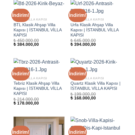
İndirim!
İndirim!
AHŞAP VILLA KAPISI
AHŞAP VILLA KAPISI
BTL Klasik Ahşap Villa
Urfa Klasik Ahşap Villa
Kapısı | İSTANBUL VİLLA
Kapısı | İSTANBUL VİLLA
KAPISI
KAPISI
₺
450.000,00
₺
645.000,00
Orijinal
Şu
Orijinal
Şu
₺
384.000,00
₺
394.000,00
fiyat:
andaki
fiyat:
andaki
₺ 450.000,00.
fiyat:
₺ 645.000,00.
fiyat:
₺ 384.000,00.
₺ 394.000,00.
İndirim!
İndirim!
AHŞAP VILLA KAPISI
AHŞAP VILLA KAPISI
Tebriz Klasik Ahşap Villa
Quartz Klasik Villa Kapısı |
Kapısı | İSTANBUL VİLLA
İSTANBUL VİLLA KAPISI
KAPISI
₺
199.000,00
Orijinal
Şu
₺
168.000,00
₺
214.000,00
fiyat:
andaki
Orijinal
Şu
₺
178.000,00
₺ 199.000,00.
fiyat:
fiyat:
andaki
₺ 168.000,00.
₺ 214.000,00.
fiyat:
₺ 178.000,00.
İndirim!
İndirim!