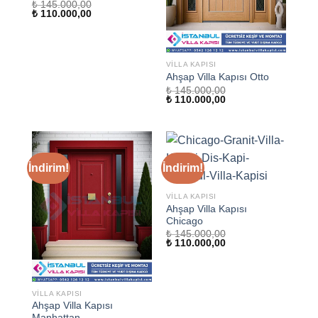
₺
145.000,00
Orijinal
Şu
₺
110.000,00
fiyat:
andaki
₺ 145.000,00.
fiyat:
₺ 110.000,00.
VILLA KAPISI
Ahşap Villa Kapısı Otto
₺
145.000,00
Orijinal
Şu
₺
110.000,00
fiyat:
andaki
₺ 145.000,00.
fiyat:
₺ 110.000,00.
İndirim!
İndirim!
VILLA KAPISI
Ahşap Villa Kapısı
Chicago
₺
145.000,00
Orijinal
Şu
₺
110.000,00
fiyat:
andaki
₺ 145.000,00.
fiyat:
₺ 110.000,00.
VILLA KAPISI
Ahşap Villa Kapısı
Manhattan