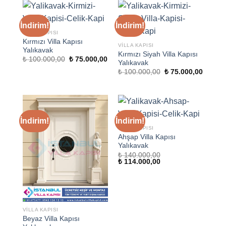
İndirim!
İndirim!
VILLA KAPISI
Kırmızı Villa Kapısı
VILLA KAPISI
Yalıkavak
Kırmızı Siyah Villa Kapısı
Orijinal
Şu
₺
100.000,00
₺
75.000,00
Yalıkavak
fiyat:
andaki
Orijinal
Şu
₺ 100.000,00.
fiyat:
₺
100.000,00
₺
75.000,00
fiyat:
andaki
₺ 75.000,00.
₺ 100.000,00.
fiyat:
₺ 75.00
İndirim!
İndirim!
VILLA KAPISI
Ahşap Villa Kapısı
Yalıkavak
₺
140.000,00
Orijinal
Şu
₺
114.000,00
fiyat:
andaki
₺ 140.000,00.
fiyat:
₺ 114.000,00.
VILLA KAPISI
Beyaz Villa Kapısı