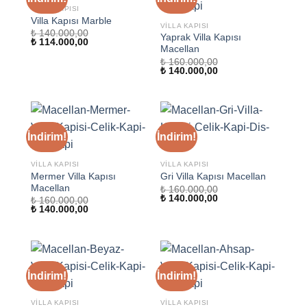
VILLA KAPISI
Villa Kapısı Marble
VILLA KAPISI
₺
140.000,00
Yaprak Villa Kapısı
Orijinal
Şu
₺
114.000,00
Macellan
fiyat:
andaki
₺ 140.000,00.
fiyat:
₺
160.000,00
₺ 114.000,00.
Orijinal
Şu
₺
140.000,00
fiyat:
andaki
₺ 160.000,00.
fiyat:
₺ 140.000,00.
İndirim!
İndirim!
VILLA KAPISI
VILLA KAPISI
Mermer Villa Kapısı
Gri Villa Kapısı Macellan
Macellan
₺
160.000,00
Orijinal
Şu
₺
140.000,00
₺
160.000,00
fiyat:
andaki
Orijinal
Şu
₺
140.000,00
₺ 160.000,00.
fiyat:
fiyat:
andaki
₺ 140.000,00.
₺ 160.000,00.
fiyat:
₺ 140.000,00.
İndirim!
İndirim!
VILLA KAPISI
VILLA KAPISI