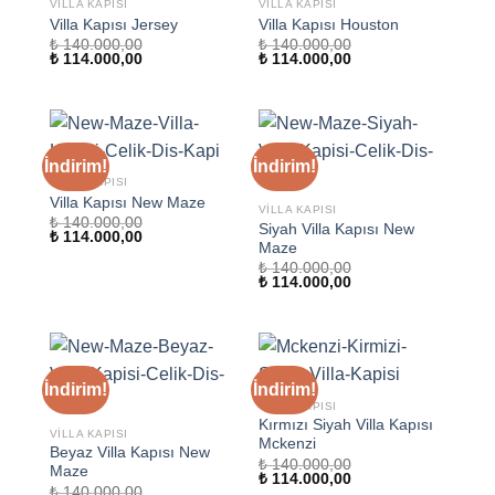
VILLA KAPISI
VILLA KAPISI
Villa Kapısı Jersey
Villa Kapısı Houston
₺
140.000,00
₺
140.000,00
Orijinal
Şu
Orijinal
Şu
₺
114.000,00
₺
114.000,00
fiyat:
andaki
fiyat:
andaki
₺ 140.000,00.
fiyat:
₺ 140.000,00.
fiyat:
₺ 114.000,00.
₺ 114.000,00.
İndirim!
İndirim!
VILLA KAPISI
Villa Kapısı New Maze
VILLA KAPISI
₺
140.000,00
Siyah Villa Kapısı New
Orijinal
Şu
₺
114.000,00
Maze
fiyat:
andaki
₺ 140.000,00.
fiyat:
₺
140.000,00
₺ 114.000,00.
Orijinal
Şu
₺
114.000,00
fiyat:
andaki
₺ 140.000,00.
fiyat:
₺ 114.000,00.
İndirim!
İndirim!
VILLA KAPISI
Kırmızı Siyah Villa Kapısı
VILLA KAPISI
Mckenzi
Beyaz Villa Kapısı New
₺
140.000,00
Maze
Orijinal
Şu
₺
114.000,00
₺
140.000,00
fiyat:
andaki