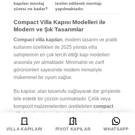
kapıları montaj
teslim edilerek montajı
süresi ne kadar?
yapılmaktadır.
Compact Villa Kapısı Modelleri ile
Modern ve Şık Tasarımlar
Compact villa kapıları
, modern tasarım ve pratik
kullanım özellikleri ile 2025 yılında villa
sahiplerinin en çok tercih ettiği kapı modelleri
arasında yer almaktadır. Minimalist ve zarif
görünümleri sayesinde modern mimariyle
mükemmel bir uyum sağlar.
Bu kapılar, alan tasarrufu sağlayarak dar girişlerde
bile estetik bir çözüm sunmaktadır. Çelik veya
kompozit malzemelerden üretilebilen
compact
villa kapıları
, hem güvenlik hem de estetik açıdan
en iyi seçeneklerden biridir.
VILLA KAPILARI
PIVOT KAPILAR
WHATSAPP