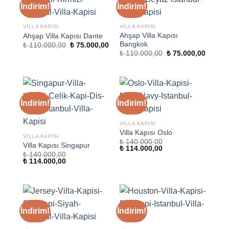
İndirim!
İndirim!
VILLA KAPISI
VILLA KAPISI
Ahşap Villa Kapısı
Ahşap Villa Kapısı Dante
Bangkok
Orijinal
Şu
₺
110.000,00
₺
75.000,00
fiyat:
andaki
Orijinal
Şu
₺
110.000,00
₺
75.000,00
₺ 110.000,00.
fiyat:
fiyat:
andaki
₺ 75.000,00.
₺ 110.000,00.
fiyat:
₺ 75.00
İndirim!
İndirim!
VILLA KAPISI
Villa Kapısı Oslo
VILLA KAPISI
₺
140.000,00
Villa Kapısı Singapur
Orijinal
Şu
₺
114.000,00
₺
140.000,00
fiyat:
andaki
Orijinal
Şu
₺
114.000,00
₺ 140.000,00.
fiyat:
fiyat:
andaki
₺ 114.000,00.
₺ 140.000,00.
fiyat:
₺ 114.000,00.
İndirim!
İndirim!