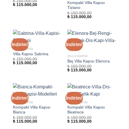
₺
150.000,00
Kompakt Villa Kapısı
Orijinal
Şu
₺
115.000,00
Tiziano
fiyat:
andaki
₺ 150.000,00.
fiyat:
₺
150.000,00
₺ 115.000,00.
Orijinal
Şu
₺
115.000,00
fiyat:
andaki
₺ 150.000,00.
fiyat:
₺ 115.000,00.
İndirim!
İndirim!
VILLA KAPISI
Villa Kapısı Sabrina
VILLA KAPISI
₺
150.000,00
Bej Villa Kapısı Elenora
Orijinal
Şu
₺
115.000,00
fiyat:
andaki
₺
150.000,00
Orijinal
Şu
₺ 150.000,00.
fiyat:
₺
115.000,00
fiyat:
andaki
₺ 115.000,00.
₺ 150.000,00.
fiyat:
₺ 115.000,00.
İndirim!
İndirim!
VILLA KAPISI
VILLA KAPISI
Kompakt Villa Kapısı
Kompakt Villa Kapısı
Bianca
Beatrece
₺
150.000,00
₺
150.000,00
Orijinal
Şu
Orijinal
Şu
₺
115.000,00
₺
115.000,00
fiyat:
andaki
fiyat:
andaki
₺ 150.000,00.
fiyat:
₺ 150.000,00.
fiyat: