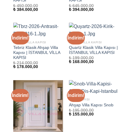
KAPISI
KAPISI
₺
450.000,00
₺
645.000,00
Orijinal
Şu
Orijinal
Şu
₺
384.000,00
₺
394.000,00
fiyat:
andaki
fiyat:
andaki
₺ 450.000,00.
fiyat:
₺ 645.000,00.
fiyat:
₺ 384.000,00.
₺ 394.000,00.
İndirim!
İndirim!
AHŞAP VILLA KAPISI
AHŞAP VILLA KAPISI
Tebriz Klasik Ahşap Villa
Quartz Klasik Villa Kapısı |
Kapısı | İSTANBUL VİLLA
İSTANBUL VİLLA KAPISI
KAPISI
₺
199.000,00
Orijinal
Şu
₺
168.000,00
₺
214.000,00
fiyat:
andaki
Orijinal
Şu
₺
178.000,00
₺ 199.000,00.
fiyat:
fiyat:
andaki
₺ 168.000,00.
₺ 214.000,00.
fiyat:
₺ 178.000,00.
İndirim!
İndirim!
VILLA KAPISI
Ahşap Villa Kapısı Snob
₺
195.000,00
Orijinal
Şu
₺
155.000,00
fiyat:
andaki
₺ 195.000,00.
fiyat:
₺ 155.000,00.