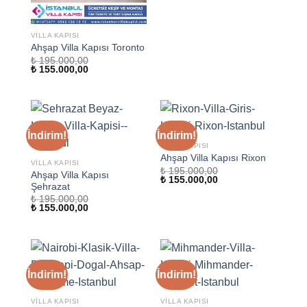
VILLA KAPISI
Ahşap Villa Kapısı Toronto
₺
195.000,00
Orijinal
Şu
₺
155.000,00
fiyat:
andaki
₺ 195.000,00.
fiyat:
₺ 155.000,00.
İndirim!
İndirim!
VILLA KAPISI
Ahşap Villa Kapısı Rixon
VILLA KAPISI
₺
195.000,00
Ahşap Villa Kapısı
Orijinal
Şu
₺
155.000,00
Şehrazat
fiyat:
andaki
₺ 195.000,00.
fiyat:
₺
195.000,00
₺ 155.000,00.
Orijinal
Şu
₺
155.000,00
fiyat:
andaki
₺ 195.000,00.
fiyat:
₺ 155.000,00.
İndirim!
İndirim!
VILLA KAPISI
VILLA KAPISI