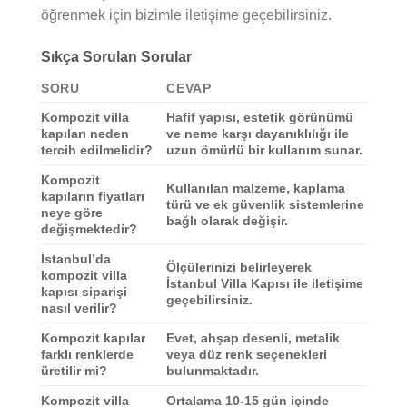
öğrenmek için bizimle iletişime geçebilirsiniz.
Sıkça Sorulan Sorular
SORU
CEVAP
Kompozit villa
Hafif yapısı, estetik görünümü
kapıları neden
ve neme karşı dayanıklılığı ile
tercih edilmelidir?
uzun ömürlü bir kullanım sunar.
Kompozit
Kullanılan malzeme, kaplama
kapıların fiyatları
türü ve ek güvenlik sistemlerine
neye göre
bağlı olarak değişir.
değişmektedir?
İstanbul’da
Ölçülerinizi belirleyerek
kompozit villa
İstanbul Villa Kapısı ile iletişime
kapısı siparişi
geçebilirsiniz.
nasıl verilir?
Kompozit kapılar
Evet, ahşap desenli, metalik
farklı renklerde
veya düz renk seçenekleri
üretilir mi?
bulunmaktadır.
Kompozit villa
Ortalama 10-15 gün içinde