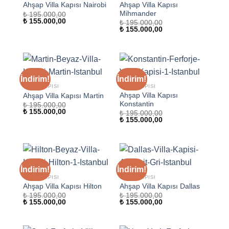
Ahşap Villa Kapısı
Ahşap Villa Kapısı Nairobi
Mihmander
₺
195.000,00
Orijinal
Şu
₺
155.000,00
₺
195.000,00
fiyat:
andaki
Orijinal
Şu
₺
155.000,00
₺ 195.000,00.
fiyat:
fiyat:
andaki
₺ 155.000,00.
₺ 195.000,00.
fiyat:
₺ 155.000,00.
İndirim!
İndirim!
VILLA KAPISI
VILLA KAPISI
Ahşap Villa Kapısı
Ahşap Villa Kapısı Martin
Konstantin
₺
195.000,00
Orijinal
Şu
₺
155.000,00
₺
195.000,00
fiyat:
andaki
Orijinal
Şu
₺
155.000,00
₺ 195.000,00.
fiyat:
fiyat:
andaki
₺ 155.000,00.
₺ 195.000,00.
fiyat:
₺ 155.000,00.
İndirim!
İndirim!
VILLA KAPISI
VILLA KAPISI
Ahşap Villa Kapısı Hilton
Ahşap Villa Kapısı Dallas
₺
195.000,00
₺
195.000,00
Orijinal
Şu
Orijinal
Şu
₺
155.000,00
₺
155.000,00
fiyat:
andaki
fiyat:
andaki
₺ 195.000,00.
fiyat:
₺ 195.000,00.
fiyat:
₺ 155.000,00.
₺ 155.000,00.