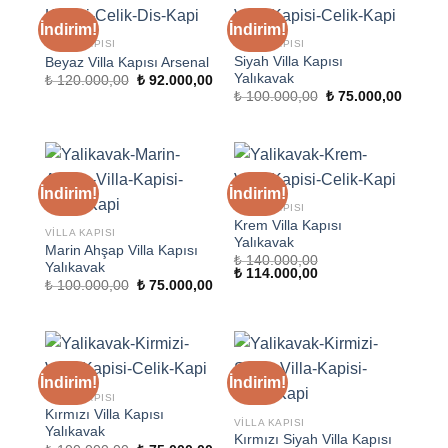
İndirim!
İndirim!
VILLA KAPISI
VILLA KAPISI
Siyah Villa Kapısı
Beyaz Villa Kapısı Arsenal
Yalıkavak
Orijinal
Şu
₺
120.000,00
₺
92.000,00
fiyat:
andaki
Orijinal
Şu
₺
100.000,00
₺
75.000,00
₺ 120.000,00.
fiyat:
fiyat:
andaki
₺ 92.000,00.
₺ 100.000,00.
fiyat:
₺ 75.00
İndirim!
İndirim!
VILLA KAPISI
Krem Villa Kapısı
VILLA KAPISI
Yalıkavak
Marin Ahşap Villa Kapısı
₺
140.000,00
Yalıkavak
Orijinal
Şu
₺
114.000,00
Orijinal
Şu
₺
100.000,00
₺
75.000,00
fiyat:
andaki
fiyat:
andaki
₺ 140.000,00.
fiyat:
₺ 100.000,00.
fiyat:
₺ 114.000,00.
₺ 75.000,00.
İndirim!
İndirim!
VILLA KAPISI
Kırmızı Villa Kapısı
VILLA KAPISI
Yalıkavak
Kırmızı Siyah Villa Kapısı