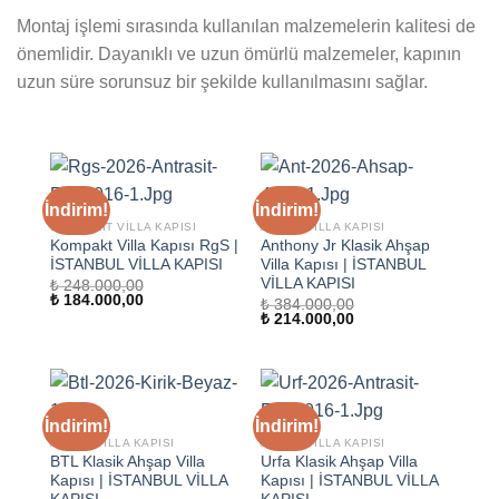
Montaj işlemi sırasında kullanılan malzemelerin kalitesi de
önemlidir. Dayanıklı ve uzun ömürlü malzemeler, kapının
uzun süre sorunsuz bir şekilde kullanılmasını sağlar.
İndirim!
İndirim!
KOMPOZIT VILLA KAPISI
AHŞAP VILLA KAPISI
Kompakt Villa Kapısı RgS |
Anthony Jr Klasik Ahşap
İSTANBUL VİLLA KAPISI
Villa Kapısı | İSTANBUL
VİLLA KAPISI
₺
248.000,00
Orijinal
Şu
₺
184.000,00
₺
384.000,00
fiyat:
andaki
Orijinal
Şu
₺
214.000,00
₺ 248.000,00.
fiyat:
fiyat:
andaki
₺ 184.000,00.
₺ 384.000,00.
fiyat:
₺ 214.000,00.
İndirim!
İndirim!
AHŞAP VILLA KAPISI
AHŞAP VILLA KAPISI
BTL Klasik Ahşap Villa
Urfa Klasik Ahşap Villa
Kapısı | İSTANBUL VİLLA
Kapısı | İSTANBUL VİLLA