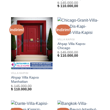
₺
145.000,00
Orijinal
Şu
₺
110.000,00
fiyat:
andaki
₺ 145.000,00.
fiyat:
₺ 110.000,00.
İndirim!
İndirim!
VILLA KAPISI
Ahşap Villa Kapısı
Chicago
₺
145.000,00
Orijinal
Şu
₺
110.000,00
fiyat:
andaki
₺ 145.000,00.
fiyat:
₺ 110.000,00.
VILLA KAPISI
Ahşap Villa Kapısı
Manhattan
₺
145.000,00
Orijinal
Şu
₺
110.000,00
fiyat:
andaki
₺ 145.000,00.
fiyat:
₺ 110.000,00.