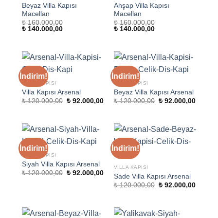
Beyaz Villa Kapısı
Ahşap Villa Kapısı
Macellan
Macellan
₺
160.000,00
₺
160.000,00
Orijinal
Şu
Orijinal
Şu
₺
140.000,00
₺
140.000,00
fiyat:
andaki
fiyat:
andaki
₺ 160.000,00.
fiyat:
₺ 160.000,00.
fiyat:
₺ 140.000,00.
₺ 140.000,00.
İndirim!
İndirim!
VILLA KAPISI
VILLA KAPISI
Villa Kapısı Arsenal
Beyaz Villa Kapısı Arsenal
Orijinal
Şu
Orijinal
Şu
₺
120.000,00
₺
92.000,00
₺
120.000,00
₺
92.000,00
fiyat:
andaki
fiyat:
andaki
₺ 120.000,00.
fiyat:
₺ 120.000,00.
fiyat:
₺ 92.000,00.
₺ 92.00
İndirim!
İndirim!
VILLA KAPISI
Siyah Villa Kapısı Arsenal
VILLA KAPISI
Orijinal
Şu
₺
120.000,00
₺
92.000,00
Sade Villa Kapısı Arsenal
fiyat:
andaki
Orijinal
Şu
₺ 120.000,00.
fiyat:
₺
120.000,00
₺
92.000,00
fiyat:
andaki
₺ 92.000,00.
₺ 120.000,00.
fiyat:
₺ 92.00