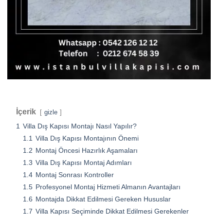
İçerik
gizle
1
Villa Dış Kapısı Montajı Nasıl Yapılır?
1.1
Villa Dış Kapısı Montajının Önemi
1.2
Montaj Öncesi Hazırlık Aşamaları
1.3
Villa Dış Kapısı Montaj Adımları
1.4
Montaj Sonrası Kontroller
1.5
Profesyonel Montaj Hizmeti Almanın Avantajları
1.6
Montajda Dikkat Edilmesi Gereken Hususlar
1.7
Villa Kapısı Seçiminde Dikkat Edilmesi Gerekenler