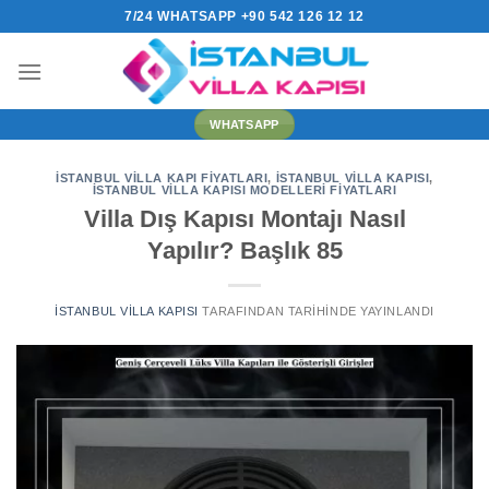
İçeriğe
7/24 WHATSAPP +90 542 126 12 12
atla
WHATSAPP
İSTANBUL VILLA KAPI FIYATLARI
,
İSTANBUL VILLA KAPISI
,
İSTANBUL VILLA KAPISI MODELLERI FIYATLARI
Villa Dış Kapısı Montajı Nasıl
Yapılır? Başlık 85
İSTANBUL VILLA KAPISI
TARAFINDAN
TARIHINDE YAYINLANDI