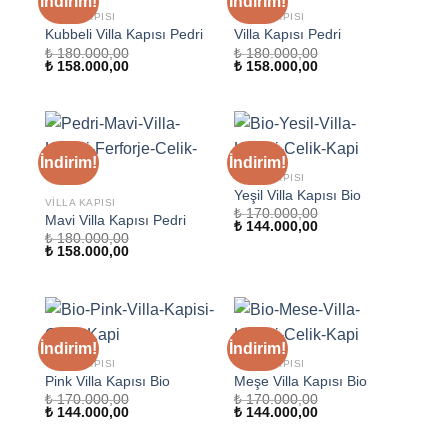
İndirim!
İndirim!
VILLA KAPISI
VILLA KAPISI
Kubbeli Villa Kapısı Pedri
Villa Kapısı Pedri
₺
180.000,00
₺
180.000,00
Orijinal
Şu
Orijinal
Şu
₺
158.000,00
₺
158.000,00
fiyat:
andaki
fiyat:
andaki
₺ 180.000,00.
fiyat:
₺ 180.000,00.
fiyat:
₺ 158.000,00.
₺ 158.000,00.
İndirim!
İndirim!
VILLA KAPISI
Yeşil Villa Kapısı Bio
VILLA KAPISI
₺
170.000,00
Mavi Villa Kapısı Pedri
Orijinal
Şu
₺
144.000,00
₺
180.000,00
fiyat:
andaki
Orijinal
Şu
₺
158.000,00
₺ 170.000,00.
fiyat:
fiyat:
andaki
₺ 144.000,00.
₺ 180.000,00.
fiyat:
₺ 158.000,00.
İndirim!
İndirim!
VILLA KAPISI
VILLA KAPISI
Pink Villa Kapısı Bio
Meşe Villa Kapısı Bio
₺
170.000,00
₺
170.000,00
Orijinal
Şu
Orijinal
Şu
₺
144.000,00
₺
144.000,00
fiyat:
andaki
fiyat:
andaki
₺ 170.000,00.
fiyat:
₺ 170.000,00.
fiyat: