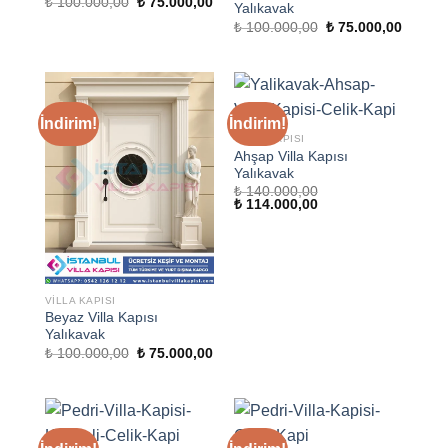
Orijinal
Şu
₺
100.000,00
₺
75.000,00
Yalıkavak
fiyat:
andaki
Orijinal
Şu
₺ 100.000,00.
fiyat:
₺
100.000,00
₺
75.000,00
fiyat:
andaki
₺ 75.000,00.
₺ 100.000,00.
fiyat:
₺ 75.00
İndirim!
İndirim!
VILLA KAPISI
Ahşap Villa Kapısı
Yalıkavak
₺
140.000,00
Orijinal
Şu
₺
114.000,00
fiyat:
andaki
₺ 140.000,00.
fiyat:
₺ 114.000,00.
VILLA KAPISI
Beyaz Villa Kapısı
Yalıkavak
Orijinal
Şu
₺
100.000,00
₺
75.000,00
fiyat:
andaki
₺ 100.000,00.
fiyat:
₺ 75.000,00.