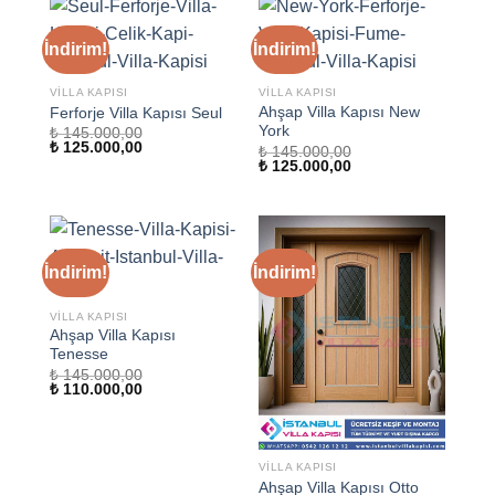
İndirim!
İndirim!
VILLA KAPISI
VILLA KAPISI
Ahşap Villa Kapısı New
Ferforje Villa Kapısı Seul
York
₺
145.000,00
Orijinal
Şu
₺
125.000,00
₺
145.000,00
fiyat:
andaki
Orijinal
Şu
₺
125.000,00
₺ 145.000,00.
fiyat:
fiyat:
andaki
₺ 125.000,00.
₺ 145.000,00.
fiyat:
₺ 125.000,00.
İndirim!
İndirim!
VILLA KAPISI
Ahşap Villa Kapısı
Tenesse
₺
145.000,00
Orijinal
Şu
₺
110.000,00
fiyat:
andaki
₺ 145.000,00.
fiyat:
₺ 110.000,00.
VILLA KAPISI
Ahşap Villa Kapısı Otto