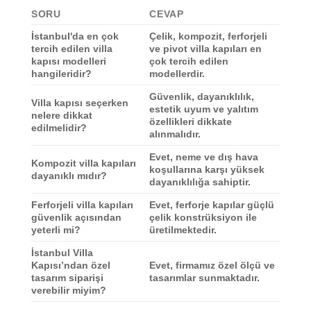
SORU
CEVAP
İstanbul'da en çok
Çelik, kompozit, ferforjeli
tercih edilen villa
ve pivot villa kapıları en
kapısı modelleri
çok tercih edilen
hangileridir?
modellerdir.
Güvenlik, dayanıklılık,
Villa kapısı seçerken
estetik uyum ve yalıtım
nelere dikkat
özellikleri dikkate
edilmelidir?
alınmalıdır.
Evet, neme ve dış hava
Kompozit villa kapıları
koşullarına karşı yüksek
dayanıklı mıdır?
dayanıklılığa sahiptir.
Ferforjeli villa kapıları
Evet, ferforje kapılar güçlü
güvenlik açısından
çelik konstrüksiyon ile
yeterli mi?
üretilmektedir.
İstanbul Villa
Kapısı’ndan özel
Evet, firmamız özel ölçü ve
tasarım siparişi
tasarımlar sunmaktadır.
verebilir miyim?