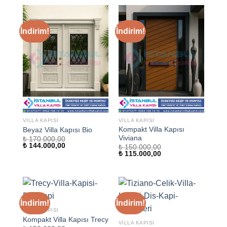
₺ 144.000,00.
₺ 144.000,00.
İndirim!
İndirim!
VILLA KAPISI
VILLA KAPISI
Kompakt Villa Kapısı
Beyaz Villa Kapısı Bio
Viviana
₺
170.000,00
Orijinal
Şu
₺
144.000,00
₺
150.000,00
fiyat:
andaki
Orijinal
Şu
₺
115.000,00
₺ 170.000,00.
fiyat:
fiyat:
andaki
₺ 144.000,00.
₺ 150.000,00.
fiyat:
₺ 115.000,00.
İndirim!
İndirim!
VILLA KAPISI
Kompakt Villa Kapısı Trecy
VILLA KAPISI