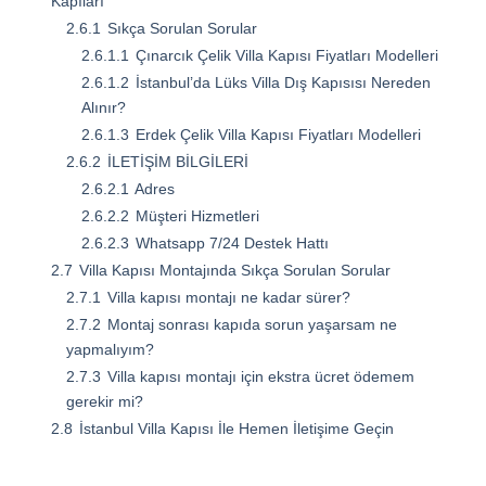
Kapıları
2.6.1
Sıkça Sorulan Sorular
2.6.1.1
Çınarcık Çelik Villa Kapısı Fiyatları Modelleri
2.6.1.2
İstanbul’da Lüks Villa Dış Kapısısı Nereden
Alınır?
2.6.1.3
Erdek Çelik Villa Kapısı Fiyatları Modelleri
2.6.2
İLETİŞİM BİLGİLERİ
2.6.2.1
Adres
2.6.2.2
Müşteri Hizmetleri
2.6.2.3
Whatsapp 7/24 Destek Hattı
2.7
Villa Kapısı Montajında Sıkça Sorulan Sorular
2.7.1
Villa kapısı montajı ne kadar sürer?
2.7.2
Montaj sonrası kapıda sorun yaşarsam ne
yapmalıyım?
2.7.3
Villa kapısı montajı için ekstra ücret ödemem
gerekir mi?
2.8
İstanbul Villa Kapısı İle Hemen İletişime Geçin