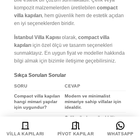
kompozit malzemelerden üretilebilen
compact
villa kapıları
, hem güvenlik hem de estetik açıdan
en iyi seçeneklerden biridir.
İstanbul Villa Kapısı
olarak,
compact villa
kapıları
için özel ölçü ve tasarım seçenekleri
sunmaktayız. En uygun fiyat ve modeller hakkında
bilgi almak için bizimle iletişime geçebilirsiniz.
Sıkça Sorulan Sorular
SORU
CEVAP
Compact villa kapıları
Modern ve minimalist
hangi mimari yapılar
mimariye sahip villalar için
için uygundur?
idealdir.
Çelik gövde ve özel kilit
Compact kapılar ne
sistemleri sayesinde yüksek
kadar güvenlidir?
güvenlik sağlar.
VILLA KAPILARI
PIVOT KAPILAR
WHATSAPP
Compact kapılar