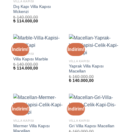
VILLA KAPISI
Dış Kapı Villa Kapısı
Mckenzi
₺
140.000,00
Orijinal
Şu
₺
114.000,00
fiyat:
andaki
₺ 140.000,00.
fiyat:
₺ 114.000,00.
İndirim!
İndirim!
VILLA KAPISI
Villa Kapısı Marble
VILLA KAPISI
₺
140.000,00
Yaprak Villa Kapısı
Orijinal
Şu
₺
114.000,00
Macellan
fiyat:
andaki
₺ 140.000,00.
fiyat:
₺
160.000,00
₺ 114.000,00.
Orijinal
Şu
₺
140.000,00
fiyat:
andaki
₺ 160.000,00.
fiyat:
₺ 140.000,00.
İndirim!
İndirim!
VILLA KAPISI
VILLA KAPISI
Mermer Villa Kapısı
Gri Villa Kapısı Macellan
Macellan
₺
160.000,00