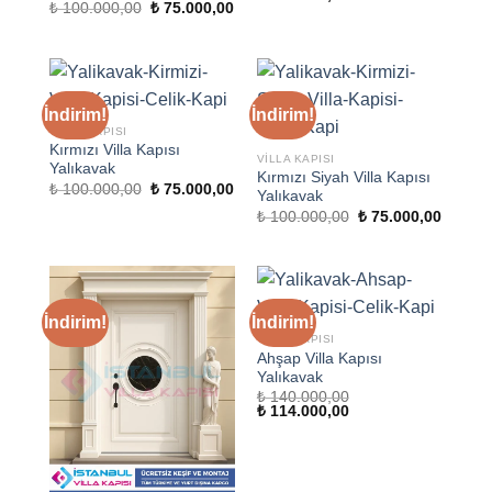
Orijinal
Şu
₺
100.000,00
₺
75.000,00
fiyat:
andaki
fiyat:
andaki
₺ 140.000,00.
fiyat:
₺ 100.000,00.
fiyat:
₺ 114.000,00.
₺ 75.000,00.
İndirim!
İndirim!
VILLA KAPISI
Kırmızı Villa Kapısı
VILLA KAPISI
Yalıkavak
Kırmızı Siyah Villa Kapısı
Orijinal
Şu
₺
100.000,00
₺
75.000,00
Yalıkavak
fiyat:
andaki
Orijinal
Şu
₺ 100.000,00.
fiyat:
₺
100.000,00
₺
75.000,00
fiyat:
andaki
₺ 75.000,00.
₺ 100.000,00.
fiyat:
₺ 75.00
İndirim!
İndirim!
VILLA KAPISI
Ahşap Villa Kapısı
Yalıkavak
₺
140.000,00
Orijinal
Şu
₺
114.000,00
fiyat:
andaki
₺ 140.000,00.
fiyat:
₺ 114.000,00.