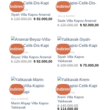
İndirim!
İndirim!
VILLA KAPISI
Siyah Villa Kapısı Arsenal
VILLA KAPISI
Orijinal
Şu
₺
120.000,00
₺
92.000,00
Sade Villa Kapısı Arsenal
fiyat:
andaki
Orijinal
Şu
₺ 120.000,00.
fiyat:
₺
120.000,00
₺
92.000,00
fiyat:
andaki
₺ 92.000,00.
₺ 120.000,00.
fiyat:
₺ 92.00
İndirim!
İndirim!
VILLA KAPISI
VILLA KAPISI
Siyah Villa Kapısı
Beyaz Villa Kapısı Arsenal
Yalıkavak
Orijinal
Şu
₺
120.000,00
₺
92.000,00
fiyat:
andaki
Orijinal
Şu
₺
100.000,00
₺
75.000,00
₺ 120.000,00.
fiyat:
fiyat:
andaki
₺ 92.000,00.
₺ 100.000,00.
fiyat:
₺ 75.00
İndirim!
İndirim!
VILLA KAPISI
Krem Villa Kapısı
VILLA KAPISI
Yalıkavak
Marin Ahşap Villa Kapısı
₺
140.000,00
Yalıkavak
Orijinal
Şu
₺
114.000,00