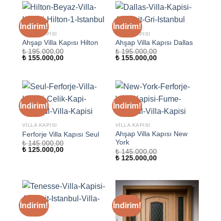
İndirim!
İndirim!
VILLA KAPISI
VILLA KAPISI
Ahşap Villa Kapısı Hilton
Ahşap Villa Kapısı Dallas
₺
195.000,00
₺
195.000,00
Orijinal
Şu
Orijinal
Şu
₺
155.000,00
₺
155.000,00
fiyat:
andaki
fiyat:
andaki
₺ 195.000,00.
fiyat:
₺ 195.000,00.
fiyat:
₺ 155.000,00.
₺ 155.000,00.
İndirim!
İndirim!
VILLA KAPISI
VILLA KAPISI
Ahşap Villa Kapısı New
Ferforje Villa Kapısı Seul
York
₺
145.000,00
Orijinal
Şu
₺
125.000,00
₺
145.000,00
fiyat:
andaki
Orijinal
Şu
₺
125.000,00
₺ 145.000,00.
fiyat:
fiyat:
andaki
₺ 125.000,00.
₺ 145.000,00.
fiyat:
₺ 125.000,00.
İndirim!
İndirim!