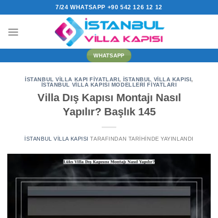
İçeriğe
7/24 WHATSAPP +90 542 126 12 12
atla
WHATSAPP
İSTANBUL VILLA KAPI FIYATLARI
,
İSTANBUL VILLA KAPISI
,
İSTANBUL VILLA KAPISI MODELLERI FIYATLARI
Villa Dış Kapısı Montajı Nasıl
Yapılır? Başlık 145
İSTANBUL VILLA KAPISI
TARAFINDAN
TARIHINDE YAYINLANDI