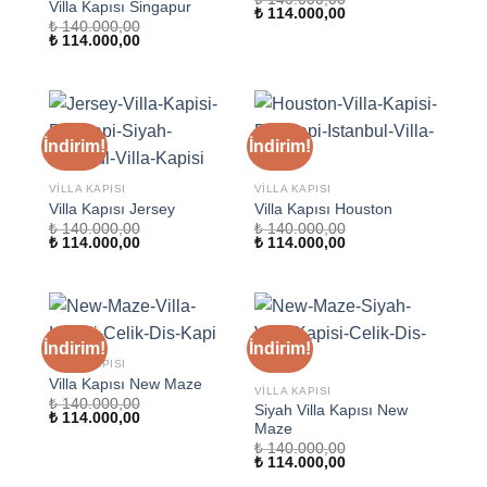
Villa Kapısı Singapur
Orijinal
Şu
₺
114.000,00
₺
140.000,00
fiyat:
andaki
Orijinal
Şu
₺
114.000,00
₺ 140.000,00.
fiyat:
fiyat:
andaki
₺ 114.000,00.
₺ 140.000,00.
fiyat:
₺ 114.000,00.
İndirim!
İndirim!
VILLA KAPISI
VILLA KAPISI
Villa Kapısı Jersey
Villa Kapısı Houston
₺
140.000,00
₺
140.000,00
Orijinal
Şu
Orijinal
Şu
₺
114.000,00
₺
114.000,00
fiyat:
andaki
fiyat:
andaki
₺ 140.000,00.
fiyat:
₺ 140.000,00.
fiyat:
₺ 114.000,00.
₺ 114.000,00.
İndirim!
İndirim!
VILLA KAPISI
Villa Kapısı New Maze
VILLA KAPISI
₺
140.000,00
Siyah Villa Kapısı New
Orijinal
Şu
₺
114.000,00
Maze
fiyat:
andaki
₺ 140.000,00.
fiyat:
₺
140.000,00
₺ 114.000,00.
Orijinal
Şu
₺
114.000,00
fiyat:
andaki