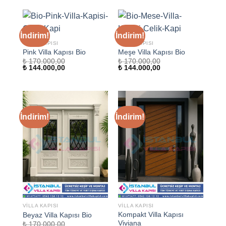
₺ 158.000,00.
İndirim!
İndirim!
VILLA KAPISI
VILLA KAPISI
Pink Villa Kapısı Bio
Meşe Villa Kapısı Bio
₺
170.000,00
₺
170.000,00
Orijinal
Şu
Orijinal
Şu
₺
144.000,00
₺
144.000,00
fiyat:
andaki
fiyat:
andaki
₺ 170.000,00.
fiyat:
₺ 170.000,00.
fiyat:
₺ 144.000,00.
₺ 144.000,00.
İndirim!
İndirim!
VILLA KAPISI
VILLA KAPISI
Kompakt Villa Kapısı
Beyaz Villa Kapısı Bio
Viviana
₺
170.000,00