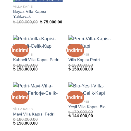
VILLA KAPISI
Beyaz Villa Kapısı
Yalıkavak
Orijinal
Şu
₺
100.000,00
₺
75.000,00
fiyat:
andaki
₺ 100.000,00.
fiyat:
₺ 75.000,00.
İndirim!
İndirim!
VILLA KAPISI
VILLA KAPISI
Kubbeli Villa Kapısı Pedri
Villa Kapısı Pedri
₺
180.000,00
₺
180.000,00
Orijinal
Şu
Orijinal
Şu
₺
158.000,00
₺
158.000,00
fiyat:
andaki
fiyat:
andaki
₺ 180.000,00.
fiyat:
₺ 180.000,00.
fiyat:
₺ 158.000,00.
₺ 158.000,00.
İndirim!
İndirim!
VILLA KAPISI
Yeşil Villa Kapısı Bio
VILLA KAPISI
₺
170.000,00
Mavi Villa Kapısı Pedri
Orijinal
Şu
₺
144.000,00
₺
180.000,00
fiyat:
andaki
Orijinal
Şu
₺
158.000,00
₺ 170.000,00.
fiyat:
fiyat:
andaki
₺ 144.000,00.
₺ 180.000,00.
fiyat: