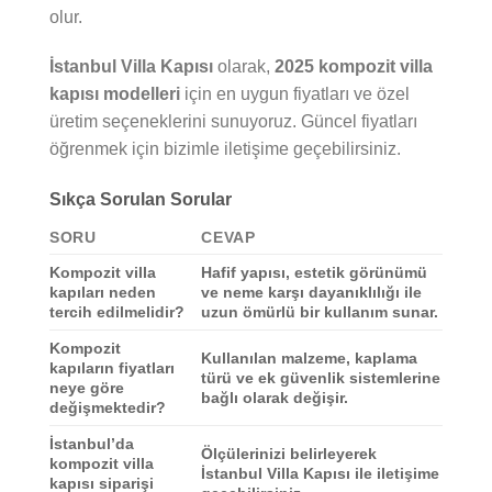
olur.
İstanbul Villa Kapısı
olarak,
2025 kompozit villa
kapısı modelleri
için en uygun fiyatları ve özel
üretim seçeneklerini sunuyoruz. Güncel fiyatları
öğrenmek için bizimle iletişime geçebilirsiniz.
Sıkça Sorulan Sorular
SORU
CEVAP
Kompozit villa
Hafif yapısı, estetik görünümü
kapıları neden
ve neme karşı dayanıklılığı ile
tercih edilmelidir?
uzun ömürlü bir kullanım sunar.
Kompozit
Kullanılan malzeme, kaplama
kapıların fiyatları
türü ve ek güvenlik sistemlerine
neye göre
bağlı olarak değişir.
değişmektedir?
İstanbul’da
Ölçülerinizi belirleyerek
kompozit villa
İstanbul Villa Kapısı ile iletişime
kapısı siparişi