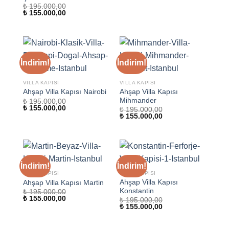
₺ 195.000,00.
fiyat:
₺
195.000,00
₺ 155.000,00.
Orijinal
Şu
₺
155.000,00
fiyat:
andaki
₺ 195.000,00.
fiyat:
₺ 155.000,00.
İndirim!
İndirim!
VILLA KAPISI
VILLA KAPISI
Ahşap Villa Kapısı
Ahşap Villa Kapısı Nairobi
Mihmander
₺
195.000,00
Orijinal
Şu
₺
155.000,00
₺
195.000,00
fiyat:
andaki
Orijinal
Şu
₺
155.000,00
₺ 195.000,00.
fiyat:
fiyat:
andaki
₺ 155.000,00.
₺ 195.000,00.
fiyat:
₺ 155.000,00.
İndirim!
İndirim!
VILLA KAPISI
VILLA KAPISI
Ahşap Villa Kapısı
Ahşap Villa Kapısı Martin
Konstantin
₺
195.000,00
Orijinal
Şu
₺
155.000,00
₺
195.000,00
fiyat:
andaki
Orijinal
Şu
₺
155.000,00
₺ 195.000,00.
fiyat:
fiyat:
andaki
₺ 155.000,00.
₺ 195.000,00.
fiyat:
₺ 155.000,00.