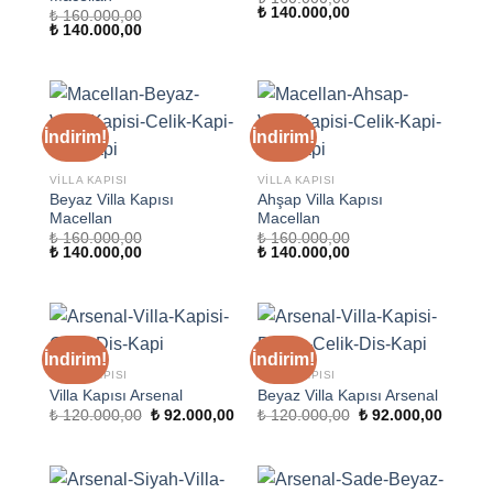
Orijinal
Şu
₺
140.000,00
₺
160.000,00
fiyat:
andaki
Orijinal
Şu
₺
140.000,00
₺ 160.000,00.
fiyat:
fiyat:
andaki
₺ 140.000,00.
₺ 160.000,00.
fiyat:
₺ 140.000,00.
İndirim!
İndirim!
VILLA KAPISI
VILLA KAPISI
Beyaz Villa Kapısı
Ahşap Villa Kapısı
Macellan
Macellan
₺
160.000,00
₺
160.000,00
Orijinal
Şu
Orijinal
Şu
₺
140.000,00
₺
140.000,00
fiyat:
andaki
fiyat:
andaki
₺ 160.000,00.
fiyat:
₺ 160.000,00.
fiyat:
₺ 140.000,00.
₺ 140.000,00.
İndirim!
İndirim!
VILLA KAPISI
VILLA KAPISI
Villa Kapısı Arsenal
Beyaz Villa Kapısı Arsenal
Orijinal
Şu
Orijinal
Şu
₺
120.000,00
₺
92.000,00
₺
120.000,00
₺
92.000,00
fiyat:
andaki
fiyat:
andaki
₺ 120.000,00.
fiyat:
₺ 120.000,00.
fiyat:
₺ 92.000,00.
₺ 92.00