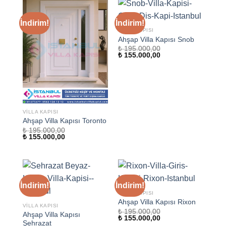
İndirim!
İndirim!
VILLA KAPISI
Ahşap Villa Kapısı Snob
₺
195.000,00
Orijinal
Şu
₺
155.000,00
fiyat:
andaki
₺ 195.000,00.
fiyat:
₺ 155.000,00.
VILLA KAPISI
Ahşap Villa Kapısı Toronto
₺
195.000,00
Orijinal
Şu
₺
155.000,00
fiyat:
andaki
₺ 195.000,00.
fiyat:
₺ 155.000,00.
İndirim!
İndirim!
VILLA KAPISI
Ahşap Villa Kapısı Rixon
VILLA KAPISI
₺
195.000,00
Ahşap Villa Kapısı
Orijinal
Şu
₺
155.000,00
Şehrazat
fiyat:
andaki