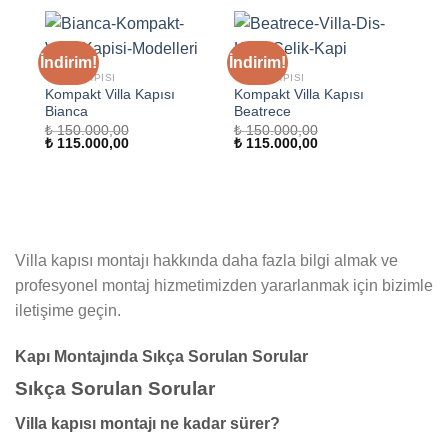
₺ 115.000,00.
İndirim!
İndirim!
VILLA KAPISI
VILLA KAPISI
Kompakt Villa Kapısı
Kompakt Villa Kapısı
Bianca
Beatrece
₺
150.000,00
₺
150.000,00
Orijinal
Şu
Orijinal
Şu
₺
115.000,00
₺
115.000,00
fiyat:
andaki
fiyat:
andaki
₺ 150.000,00.
fiyat:
₺ 150.000,00.
fiyat:
₺ 115.000,00.
₺ 115.000,00.
Villa kapısı montajı hakkında daha fazla bilgi almak ve
profesyonel montaj hizmetimizden yararlanmak için bizimle
iletişime geçin.
Kapı Montajında Sıkça Sorulan Sorular
Sıkça Sorulan Sorular
Villa kapısı montajı ne kadar sürer?