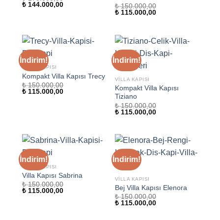
Orijinal
Şu
₺
144.000,00
₺
150.000,00
fiyat:
andaki
Orijinal
Şu
₺
115.000,00
₺ 170.000,00.
fiyat:
fiyat:
andaki
₺ 144.000,00.
₺ 150.000,00.
fiyat:
₺ 115.000,00.
İndirim!
İndirim!
VILLA KAPISI
Kompakt Villa Kapısı Trecy
VILLA KAPISI
₺
150.000,00
Kompakt Villa Kapısı
Orijinal
Şu
₺
115.000,00
Tiziano
fiyat:
andaki
₺ 150.000,00.
fiyat:
₺
150.000,00
₺ 115.000,00.
Orijinal
Şu
₺
115.000,00
fiyat:
andaki
₺ 150.000,00.
fiyat:
₺ 115.000,00.
İndirim!
İndirim!
VILLA KAPISI
Villa Kapısı Sabrina
VILLA KAPISI
₺
150.000,00
Bej Villa Kapısı Elenora
Orijinal
Şu
₺
115.000,00
fiyat:
andaki
₺
150.000,00
Orijinal
Şu
₺ 150.000,00.
fiyat:
₺
115.000,00
fiyat:
andaki
₺ 115.000,00.
₺ 150.000,00.
fiyat: