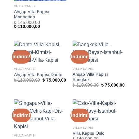
VILLA KAPISI
Ahşap Villa Kapısı
Manhattan
₺
145.000,00
Orijinal
Şu
₺
110.000,00
fiyat:
andaki
₺ 145.000,00.
fiyat:
₺ 110.000,00.
İndirim!
İndirim!
VILLA KAPISI
VILLA KAPISI
Ahşap Villa Kapısı
Ahşap Villa Kapısı Dante
Bangkok
Orijinal
Şu
₺
110.000,00
₺
75.000,00
fiyat:
andaki
Orijinal
Şu
₺
110.000,00
₺
75.000,00
₺ 110.000,00.
fiyat:
fiyat:
andaki
₺ 75.000,00.
₺ 110.000,00.
fiyat:
₺ 75.00
İndirim!
İndirim!
VILLA KAPISI
Villa Kapısı Oslo
VILLA KAPISI
₺
140.000,00