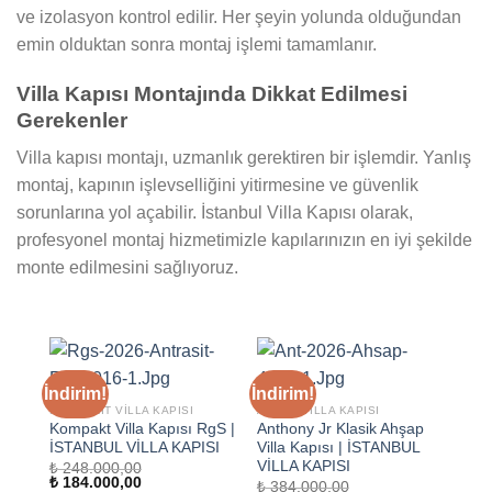
ve izolasyon kontrol edilir. Her şeyin yolunda olduğundan
emin olduktan sonra montaj işlemi tamamlanır.
Villa Kapısı Montajında Dikkat Edilmesi
Gerekenler
Villa kapısı montajı, uzmanlık gerektiren bir işlemdir. Yanlış
montaj, kapının işlevselliğini yitirmesine ve güvenlik
sorunlarına yol açabilir. İstanbul Villa Kapısı olarak,
profesyonel montaj hizmetimizle kapılarınızın en iyi şekilde
monte edilmesini sağlıyoruz.
İndirim!
İndirim!
KOMPOZIT VILLA KAPISI
AHŞAP VILLA KAPISI
Kompakt Villa Kapısı RgS |
Anthony Jr Klasik Ahşap
İSTANBUL VİLLA KAPISI
Villa Kapısı | İSTANBUL
VİLLA KAPISI
₺
248.000,00
Orijinal
Şu
₺
184.000,00
₺
384.000,00