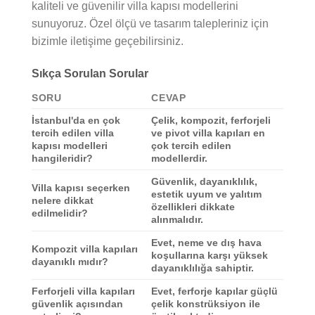
kaliteli ve güvenilir villa kapısı modellerini
sunuyoruz. Özel ölçü ve tasarım talepleriniz için
bizimle iletişime geçebilirsiniz.
Sıkça Sorulan Sorular
SORU
CEVAP
İstanbul'da en çok
Çelik, kompozit, ferforjeli
tercih edilen villa
ve pivot villa kapıları en
kapısı modelleri
çok tercih edilen
hangileridir?
modellerdir.
Güvenlik, dayanıklılık,
Villa kapısı seçerken
estetik uyum ve yalıtım
nelere dikkat
özellikleri dikkate
edilmelidir?
alınmalıdır.
Evet, neme ve dış hava
Kompozit villa kapıları
koşullarına karşı yüksek
dayanıklı mıdır?
dayanıklılığa sahiptir.
Ferforjeli villa kapıları
Evet, ferforje kapılar güçlü
güvenlik açısından
çelik konstrüksiyon ile