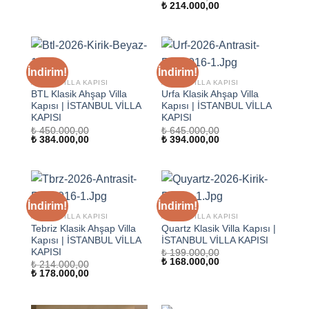
fiyat:
andaki
Orijinal
Şu
₺
214.000,00
₺ 248.000,00.
fiyat:
fiyat:
andaki
₺ 184.000,00.
₺ 384.000,00.
fiyat:
₺ 214.000,00.
İndirim!
İndirim!
AHŞAP VILLA KAPISI
AHŞAP VILLA KAPISI
BTL Klasik Ahşap Villa
Urfa Klasik Ahşap Villa
Kapısı | İSTANBUL VİLLA
Kapısı | İSTANBUL VİLLA
KAPISI
KAPISI
₺
450.000,00
₺
645.000,00
Orijinal
Şu
Orijinal
Şu
₺
384.000,00
₺
394.000,00
fiyat:
andaki
fiyat:
andaki
₺ 450.000,00.
fiyat:
₺ 645.000,00.
fiyat:
₺ 384.000,00.
₺ 394.000,00.
İndirim!
İndirim!
AHŞAP VILLA KAPISI
AHŞAP VILLA KAPISI
Tebriz Klasik Ahşap Villa
Quartz Klasik Villa Kapısı |
Kapısı | İSTANBUL VİLLA
İSTANBUL VİLLA KAPISI
KAPISI
₺
199.000,00
Orijinal
Şu
₺
168.000,00
₺
214.000,00
fiyat:
andaki
Orijinal
Şu
₺
178.000,00
₺ 199.000,00.
fiyat:
fiyat:
andaki
₺ 168.000,00.
₺ 214.000,00.
fiyat:
₺ 178.000,00.