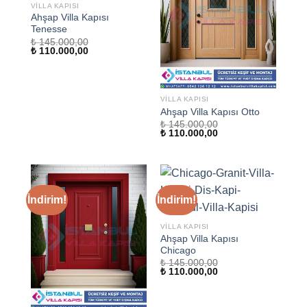
VILLA KAPISI
Ahşap Villa Kapısı
Tenesse
₺
145.000,00
Orijinal
Şu
₺
110.000,00
fiyat:
andaki
₺ 145.000,00.
fiyat:
₺ 110.000,00.
VILLA KAPISI
Ahşap Villa Kapısı Otto
₺
145.000,00
Orijinal
Şu
₺
110.000,00
fiyat:
andaki
₺ 145.000,00.
fiyat:
₺ 110.000,00.
İndirim!
İndirim!
VILLA KAPISI
Ahşap Villa Kapısı
Chicago
₺
145.000,00
Orijinal
Şu
₺
110.000,00
fiyat:
andaki
₺ 145.000,00.
fiyat:
₺ 110.000,00.