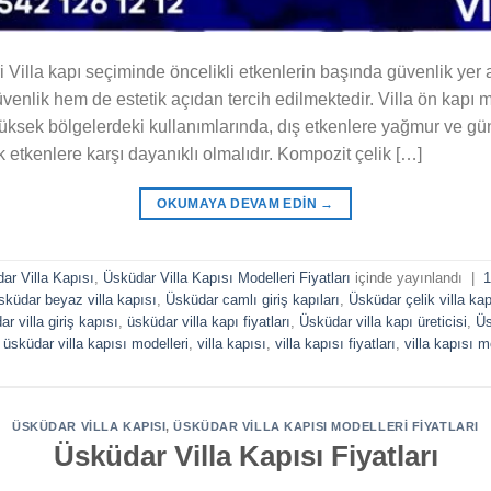
 Villa kapı seçiminde öncelikli etkenlerin başında güvenlik yer 
üvenlik hem de estetik açıdan tercih edilmektedir. Villa ön kapı m
yüksek bölgelerdeki kullanımlarında, dış etkenlere yağmur ve gün
etkenlere karşı dayanıklı olmalıdır. Kompozit çelik […]
OKUMAYA DEVAM EDIN
→
ar Villa Kapısı
,
Üsküdar Villa Kapısı Modelleri Fiyatları
içinde yayınlandı
|
1
sküdar beyaz villa kapısı
,
Üsküdar camlı giriş kapıları
,
Üsküdar çelik villa kap
r villa giriş kapısı
,
üsküdar villa kapı fiyatları
,
Üsküdar villa kapı üreticisi
,
Üs
,
üsküdar villa kapısı modelleri
,
villa kapısı
,
villa kapısı fiyatları
,
villa kapısı m
ÜSKÜDAR VILLA KAPISI
,
ÜSKÜDAR VILLA KAPISI MODELLERI FIYATLARI
Üsküdar Villa Kapısı Fiyatları