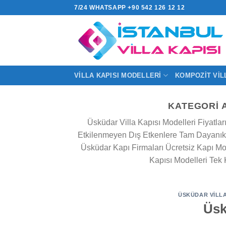
İçeriğe
7/24 WHATSAPP +90 542 126 12 12
atla
VILLA KAPISI MODELLERI
KOMPOZIT VIL
KATEGORI 
Üsküdar Villa Kapısı Modelleri Fiyatlar
Etkilenmeyen Dış Etkenlere Tam Dayanıklı
Üsküdar Kapı Firmaları Ücretsiz Kapı Mont
Kapısı Modelleri Tek K
ÜSKÜDAR VILLA
Üsk