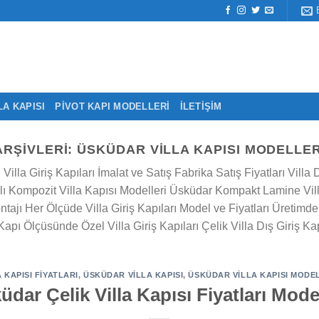
LA KAPISI
PIVOT KAPI MODELLERI
İLETIŞIM
ARŞIVLERI:
ÜSKÜDAR VILLA KAPISI MODELLER
ı Villa Giriş Kapıları İmalat ve Satış Fabrika Satış Fiyatları Vil
 Kompozit Villa Kapısı Modelleri Üsküdar Kompakt Lamine Vill
ajı Her Ölçüde Villa Giriş Kapıları Model ve Fiyatları Üretimden
apı Ölçüsünde Özel Villa Giriş Kapıları Çelik Villa Dış Giriş Ka
 KAPISI FIYATLARI
,
ÜSKÜDAR VILLA KAPISI
,
ÜSKÜDAR VILLA KAPISI MODEL
üdar Çelik Villa Kapısı Fiyatları Model