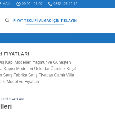
E-MAIL
09:00 - 21:00
0542 126 12 12
FIYAT TEKLIFI ALMAK İÇIN TIKLAYIN
I FIYATLARI
la Dış Kapı Modelleri Yağmur ve Güneşten
a Kapısı Modelleri Üsküdar Ücretsiz Keşif
 Satış Fabrika Satış Fiyatları Camlı Villa
pısı Model ve Fiyatları
LERI FIYATLARI
leri