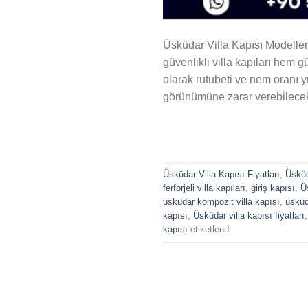
Üsküdar Villa Kapısı Modelleri
güvenlikli villa kapıları hem g
olarak rutubeti ve nem oranı 
görünümüne zarar verebilecek 
Üsküdar Villa Kapısı Fiyatları
,
Üsküd
ferforjeli villa kapıları
,
giriş kapısı
,
Ü
üsküdar kompozit villa kapısı
,
üsküda
kapısı
,
Üsküdar villa kapısı fiyatları
kapısı
etiketlendi