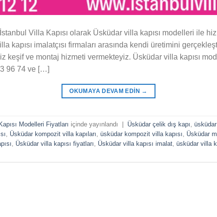
 İstanbul Villa Kapısı olarak Üsküdar villa kapısı modelleri ile 
villa kapısı imalatçısı firmaları arasında kendi üretimini gerçekleşt
z keşif ve montaj hizmeti vermekteyiz. Üsküdar villa kapısı model
83 96 74 ve […]
OKUMAYA DEVAM EDIN
→
Kapısı Modelleri Fiyatları
içinde yayınlandı
|
Üsküdar çelik dış kapı
,
üsküdar
sı
,
Üsküdar kompozit villa kapıları
,
üsküdar kompozit villa kapısı
,
Üsküdar ma
apısı
,
Üsküdar villa kapısı fiyatları
,
Üsküdar villa kapısı imalat
,
üsküdar villa 