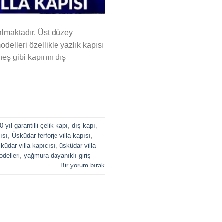
almaktadır. Üst düzey
odelleri özellikle yazlık kapısı
eş gibi kapının dış
0 yıl garantilli çelik kapı
,
dış kapı
,
ısı
,
Üsküdar ferforje villa kapısı
,
küdar villa kapıcısı
,
üsküdar villa
odelleri
,
yağmura dayanıklı giriş
Bir yorum bırak