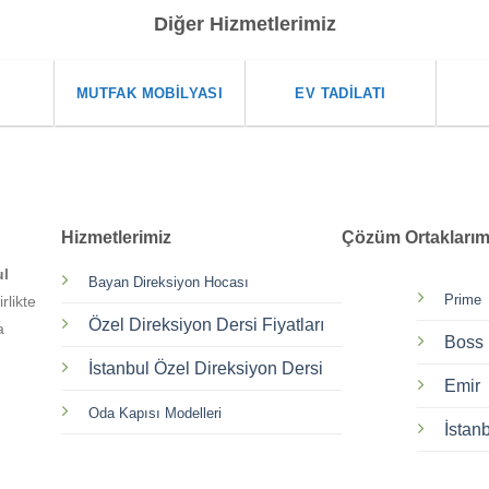
Diğer Hizmetlerimiz
I
MUTFAK MOBILYASI
EV TADILATI
Hizmetlerimiz
Çözüm Ortaklarım
ul
Bayan Direksiyon Hocası
Prime
rlikte
Özel Direksiyon Dersi Fiyatları
a
Boss
İstanbul Özel Direksiyon Dersi
Emir
Oda Kapısı Modelleri
İstan