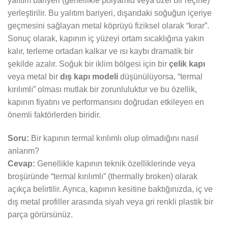
yalıtım bariyeri (genellikle polyamid veya özel bir reçine)
yerleştirilir. Bu yalıtım bariyeri, dışarıdaki soğuğun içeriye
geçmesini sağlayan metal köprüyü fiziksel olarak “kırar”.
Sonuç olarak, kapının iç yüzeyi ortam sıcaklığına yakın
kalır, terleme ortadan kalkar ve ısı kaybı dramatik bir
şekilde azalır. Soğuk bir iklim bölgesi için bir
çelik kapı
veya metal bir
dış kapı modeli
düşünülüyorsa, “termal
kırılımlı” olması mutlak bir zorunluluktur ve bu özellik,
kapının fiyatını ve performansını doğrudan etkileyen en
önemli faktörlerden biridir.
Soru:
Bir kapının termal kırılımlı olup olmadığını nasıl
anlarım?
Cevap:
Genellikle kapının teknik özelliklerinde veya
broşüründe “termal kırılımlı” (thermally broken) olarak
açıkça belirtilir. Ayrıca, kapının kesitine baktığınızda, iç ve
dış metal profiller arasında siyah veya gri renkli plastik bir
parça görürsünüz.