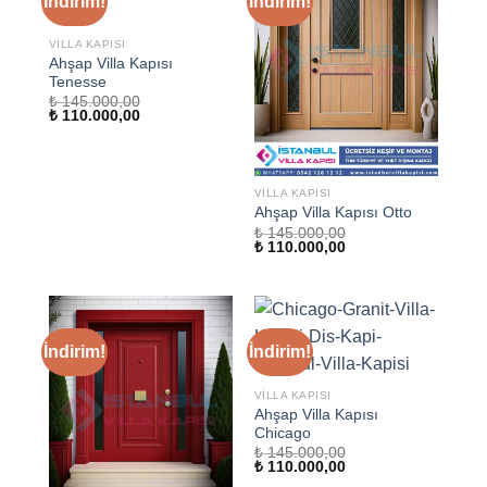
İndirim!
İndirim!
VILLA KAPISI
Ahşap Villa Kapısı
Tenesse
₺
145.000,00
Orijinal
Şu
₺
110.000,00
fiyat:
andaki
₺ 145.000,00.
fiyat:
₺ 110.000,00.
VILLA KAPISI
Ahşap Villa Kapısı Otto
₺
145.000,00
Orijinal
Şu
₺
110.000,00
fiyat:
andaki
₺ 145.000,00.
fiyat:
₺ 110.000,00.
İndirim!
İndirim!
VILLA KAPISI
Ahşap Villa Kapısı
Chicago
₺
145.000,00
Orijinal
Şu
₺
110.000,00
fiyat:
andaki