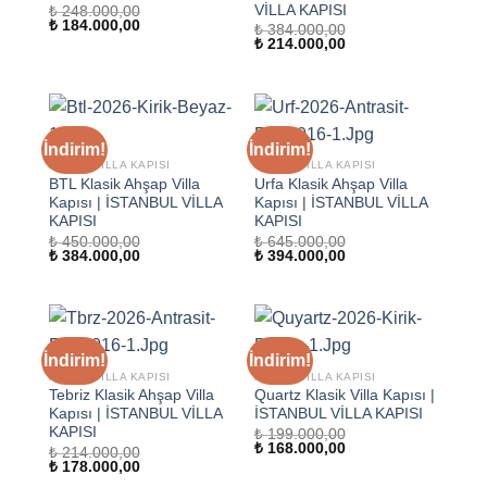
VİLLA KAPISI
₺
248.000,00
Orijinal
Şu
₺
184.000,00
₺
384.000,00
fiyat:
andaki
Orijinal
Şu
₺
214.000,00
₺ 248.000,00.
fiyat:
fiyat:
andaki
₺ 184.000,00.
₺ 384.000,00.
fiyat:
₺ 214.000,00.
İndirim!
İndirim!
AHŞAP VILLA KAPISI
AHŞAP VILLA KAPISI
BTL Klasik Ahşap Villa
Urfa Klasik Ahşap Villa
Kapısı | İSTANBUL VİLLA
Kapısı | İSTANBUL VİLLA
KAPISI
KAPISI
₺
450.000,00
₺
645.000,00
Orijinal
Şu
Orijinal
Şu
₺
384.000,00
₺
394.000,00
fiyat:
andaki
fiyat:
andaki
₺ 450.000,00.
fiyat:
₺ 645.000,00.
fiyat:
₺ 384.000,00.
₺ 394.000,00.
İndirim!
İndirim!
AHŞAP VILLA KAPISI
AHŞAP VILLA KAPISI
Tebriz Klasik Ahşap Villa
Quartz Klasik Villa Kapısı |
Kapısı | İSTANBUL VİLLA
İSTANBUL VİLLA KAPISI
KAPISI
₺
199.000,00
Orijinal
Şu
₺
168.000,00
₺
214.000,00
fiyat:
andaki
Orijinal
Şu
₺
178.000,00
₺ 199.000,00.
fiyat:
fiyat:
andaki