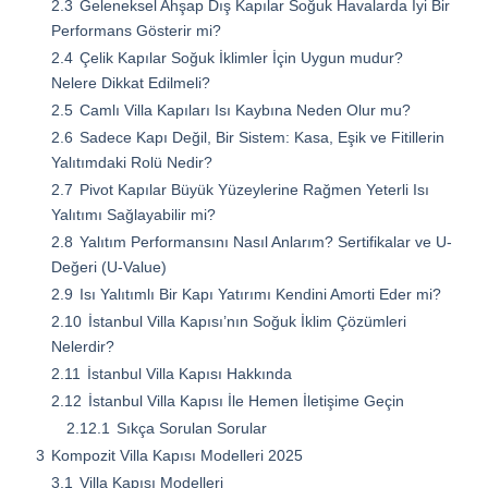
2.3
Geleneksel Ahşap Dış Kapılar Soğuk Havalarda İyi Bir
Performans Gösterir mi?
2.4
Çelik Kapılar Soğuk İklimler İçin Uygun mudur?
Nelere Dikkat Edilmeli?
2.5
Camlı Villa Kapıları Isı Kaybına Neden Olur mu?
2.6
Sadece Kapı Değil, Bir Sistem: Kasa, Eşik ve Fitillerin
Yalıtımdaki Rolü Nedir?
2.7
Pivot Kapılar Büyük Yüzeylerine Rağmen Yeterli Isı
Yalıtımı Sağlayabilir mi?
2.8
Yalıtım Performansını Nasıl Anlarım? Sertifikalar ve U-
Değeri (U-Value)
2.9
Isı Yalıtımlı Bir Kapı Yatırımı Kendini Amorti Eder mi?
2.10
İstanbul Villa Kapısı’nın Soğuk İklim Çözümleri
Nelerdir?
2.11
İstanbul Villa Kapısı Hakkında
2.12
İstanbul Villa Kapısı İle Hemen İletişime Geçin
2.12.1
Sıkça Sorulan Sorular
3
Kompozit Villa Kapısı Modelleri 2025
3.1
Villa Kapısı Modelleri