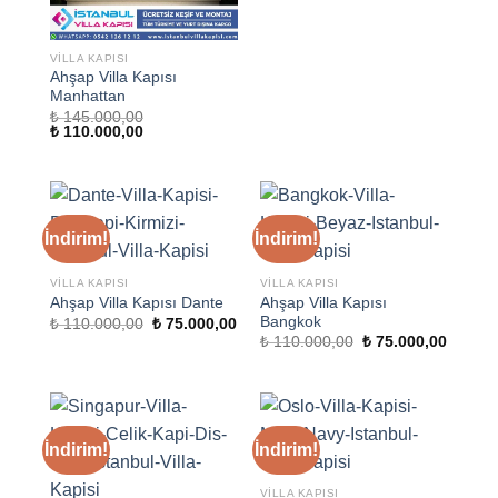
₺ 145.000,00.
fiyat:
₺ 110.000,00.
VILLA KAPISI
Ahşap Villa Kapısı
Manhattan
₺
145.000,00
Orijinal
Şu
₺
110.000,00
fiyat:
andaki
₺ 145.000,00.
fiyat:
₺ 110.000,00.
İndirim!
İndirim!
VILLA KAPISI
VILLA KAPISI
Ahşap Villa Kapısı
Ahşap Villa Kapısı Dante
Bangkok
Orijinal
Şu
₺
110.000,00
₺
75.000,00
fiyat:
andaki
Orijinal
Şu
₺
110.000,00
₺
75.000,00
₺ 110.000,00.
fiyat:
fiyat:
andaki
₺ 75.000,00.
₺ 110.000,00.
fiyat:
₺ 75.00
İndirim!
İndirim!
VILLA KAPISI