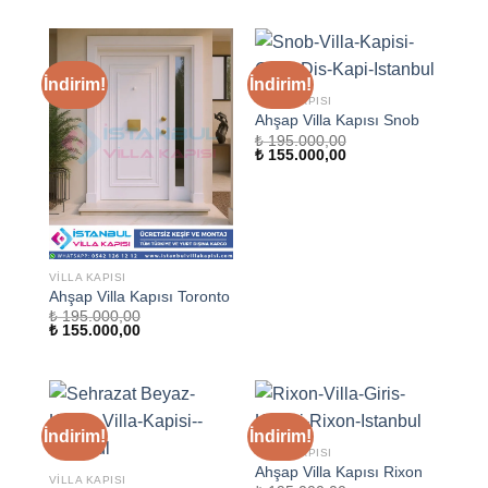
₺ 168.000,00.
₺ 214.000,00.
fiyat:
₺ 178.000,00.
İndirim!
İndirim!
VILLA KAPISI
Ahşap Villa Kapısı Snob
₺
195.000,00
Orijinal
Şu
₺
155.000,00
fiyat:
andaki
₺ 195.000,00.
fiyat:
₺ 155.000,00.
VILLA KAPISI
Ahşap Villa Kapısı Toronto
₺
195.000,00
Orijinal
Şu
₺
155.000,00
fiyat:
andaki
₺ 195.000,00.
fiyat:
₺ 155.000,00.
İndirim!
İndirim!
VILLA KAPISI
Ahşap Villa Kapısı Rixon
VILLA KAPISI