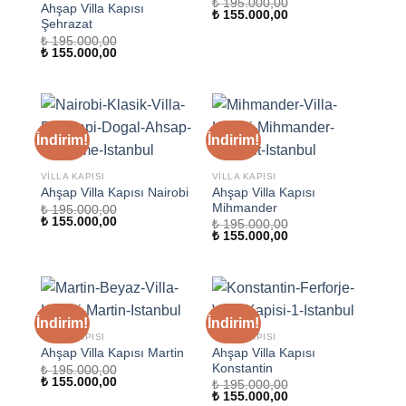
₺
195.000,00
Ahşap Villa Kapısı
Orijinal
Şu
₺
155.000,00
Şehrazat
fiyat:
andaki
₺ 195.000,00.
fiyat:
₺
195.000,00
₺ 155.000,00.
Orijinal
Şu
₺
155.000,00
fiyat:
andaki
₺ 195.000,00.
fiyat:
₺ 155.000,00.
İndirim!
İndirim!
VILLA KAPISI
VILLA KAPISI
Ahşap Villa Kapısı
Ahşap Villa Kapısı Nairobi
Mihmander
₺
195.000,00
Orijinal
Şu
₺
155.000,00
₺
195.000,00
fiyat:
andaki
Orijinal
Şu
₺
155.000,00
₺ 195.000,00.
fiyat:
fiyat:
andaki
₺ 155.000,00.
₺ 195.000,00.
fiyat:
₺ 155.000,00.
İndirim!
İndirim!
VILLA KAPISI
VILLA KAPISI
Ahşap Villa Kapısı
Ahşap Villa Kapısı Martin
Konstantin
₺
195.000,00
Orijinal
Şu
₺
155.000,00
₺
195.000,00
fiyat:
andaki
Orijinal
Şu
₺
155.000,00
₺ 195.000,00.
fiyat: