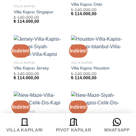
Villa Kapısı Oslo
VILLA KAPISI
₺
140.000,00
Villa Kapısı Singapur
Orijinal
Şu
₺
114.000,00
₺
140.000,00
fiyat:
andaki
Orijinal
Şu
₺
114.000,00
₺ 140.000,00.
fiyat:
fiyat:
andaki
₺ 114.000,00.
₺ 140.000,00.
fiyat:
₺ 114.000,00.
İndirim!
İndirim!
VILLA KAPISI
VILLA KAPISI
Villa Kapısı Jersey
Villa Kapısı Houston
₺
140.000,00
₺
140.000,00
Orijinal
Şu
Orijinal
Şu
₺
114.000,00
₺
114.000,00
fiyat:
andaki
fiyat:
andaki
₺ 140.000,00.
fiyat:
₺ 140.000,00.
fiyat:
₺ 114.000,00.
₺ 114.000,00.
İndirim!
İndirim!
VILLA KAPISI
Villa Kapısı New Maze
VILLA KAPISI
₺
140.000,00
Siyah Villa Kapısı New
Orijinal
Şu
₺
114.000,00
Maze
VILLA KAPILARI
PIVOT KAPILAR
WHATSAPP
fiyat:
andaki
₺ 140.000,00.
fiyat:
₺
140.000,00