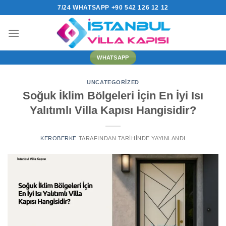
İçeriğe
7/24 WHATSAPP +90 542 126 12 12
atla
WHATSAPP
UNCATEGORIZED
Soğuk İklim Bölgeleri İçin En İyi Isı
Yalıtımlı Villa Kapısı Hangisidir?
KEROBERKE
TARAFINDAN
TARIHINDE YAYINLANDI