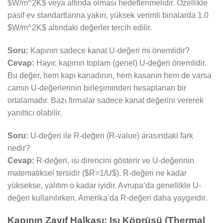
$W/m^2K$ veya altında olması hedeflenmelidir. Özellikle
pasif ev standartlarına yakın, yüksek verimli binalarda 1.0
$W/m^2K$ altındaki değerler tercih edilir.
Soru:
Kapının sadece kanat U-değeri mi önemlidir?
Cevap:
Hayır, kapının toplam (genel) U-değeri önemlidir.
Bu değer, hem kapı kanadının, hem kasanın hem de varsa
camın U-değerlerinin birleşiminden hesaplanan bir
ortalamadır. Bazı firmalar sadece kanat değerini vererek
yanıltıcı olabilir.
Soru:
U-değeri ile R-değeri (R-value) arasındaki fark
nedir?
Cevap:
R-değeri, ısı direncini gösterir ve U-değerinin
matematiksel tersidir ($R=1/U$). R-değeri ne kadar
yüksekse, yalıtım o kadar iyidir. Avrupa’da genellikle U-
değeri kullanılırken, Amerika’da R-değeri daha yaygındır.
Kapının Zayıf Halkası: Isı Köprüsü (Thermal