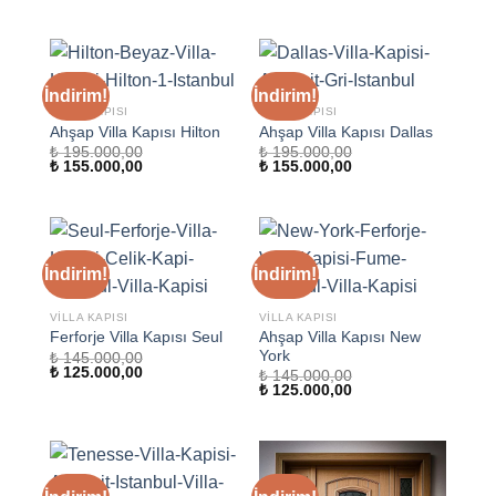
fiyat:
andaki
₺ 155.000,00.
₺ 195.000,00.
fiyat:
₺ 155.000,00.
İndirim!
İndirim!
VILLA KAPISI
VILLA KAPISI
Ahşap Villa Kapısı Hilton
Ahşap Villa Kapısı Dallas
₺
195.000,00
₺
195.000,00
Orijinal
Şu
Orijinal
Şu
₺
155.000,00
₺
155.000,00
fiyat:
andaki
fiyat:
andaki
₺ 195.000,00.
fiyat:
₺ 195.000,00.
fiyat:
₺ 155.000,00.
₺ 155.000,00.
İndirim!
İndirim!
VILLA KAPISI
VILLA KAPISI
Ahşap Villa Kapısı New
Ferforje Villa Kapısı Seul
York
₺
145.000,00
Orijinal
Şu
₺
125.000,00
₺
145.000,00
fiyat:
andaki
Orijinal
Şu
₺
125.000,00
₺ 145.000,00.
fiyat:
fiyat:
andaki
₺ 125.000,00.
₺ 145.000,00.
fiyat:
₺ 125.000,00.