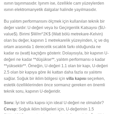
ısının taşınmasıdır. Işınım ise, özellikle cam yüzeylerden
ısının elektromanyetik dalgalar halinde yayılmasıdır.
Bu yalıtım performansını ölçmek için kullanılan teknik bir
değer vardır: U-değeri veya Isı Geçirgenlik Katsayısı ($U-
value$). Birimi $W/m^2K$ (Watt bölü metrekare-Kelvin)
olan bu değer, kapının 1 metrekarelik yüzeyinden, iç ve dış
ortam arasında 1 derecelik sıcaklık farkı olduğunda ne
kadar ısı (watt) kaçtığını gösterir. Dolayısıyla, bir kapının U-
değeri ne kadar **düşükse**, yalıtım performansı o kadar
**yüksektir**. Örneğin, U-değeri 1.1 olan bir kapı, U-değeri
2.5 olan bir kapıya göre iki kattan daha fazla ısı yalıtımı
sağlar. Soğuk bir iklim bölgesi için
villa kapısı
seçerken,
estetik özelliklerinden önce sormanız gereken en önemli
teknik soru, kapının U-değeridir.
Soru:
İyi bir villa kapısı için ideal U-değeri ne olmalıdır?
Cevap:
Soğuk iklim bölgeleri için, U-değerinin 1.5