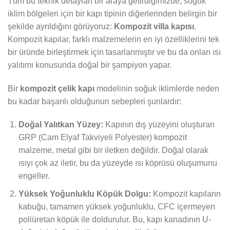
Tüm bu teknik detayları bir araya getirdiğimizde, soğuk
iklim bölgeleri için bir kapı tipinin diğerlerinden belirgin bir
şekilde ayrıldığını görüyoruz:
Kompozit villa kapısı
.
Kompozit kapılar, farklı malzemelerin en iyi özelliklerini tek
bir üründe birleştirmek için tasarlanmıştır ve bu da onları ısı
yalıtımı konusunda doğal bir şampiyon yapar.
Bir
kompozit çelik kapı
modelinin soğuk iklimlerde neden
bu kadar başarılı olduğunun sebepleri şunlardır:
Doğal Yalıtkan Yüzey:
Kapının dış yüzeyini oluşturan
GRP (Cam Elyaf Takviyeli Polyester) kompozit
malzeme, metal gibi bir iletken değildir. Doğal olarak
ısıyı çok az iletir, bu da yüzeyde ısı köprüsü oluşumunu
engeller.
Yüksek Yoğunluklu Köpük Dolgu:
Kompozit kapıların
kabuğu, tamamen yüksek yoğunluklu, CFC içermeyen
poliüretan köpük ile doldurulur. Bu, kapı kanadının U-