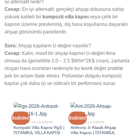
iyi alternatif nedir?
Cevap:
En iyi alternatif, gerçekçi ahşap dokusuna sahip
yüksek kaliteli bir
kompozit villa kapısı
veya çelik bir
kapının üzerine preslenmiş, dış hava koşullarına dayanıklı
ahşap görünümlü panellerdir.
Soru:
Ahşap kapıların U-değeri nasıldır?
Cevap:
Kalın, masif bir ahşap kapının U-değeri fena
olmasa da (genellikle 2.0 – 2.5 $W/m^2K$ civarı), zamanla
oluşan hava sızıntıları nedeniyle bu teorik değer pratikte
pek bir anlam ifade etmez. Poliüretan dolgulu kompozit
kapılar çok daha iyi ve istikrarlı bir performans sunar.
İndirim!
İndirim!
KOMPOZIT VILLA KAPISI
AHŞAP VILLA KAPISI
Kompakt Villa Kapısı RgS |
Anthony Jr Klasik Ahşap
İSTANBUL VİLLA KAPISI
Villa Kapısı | İSTANBUL