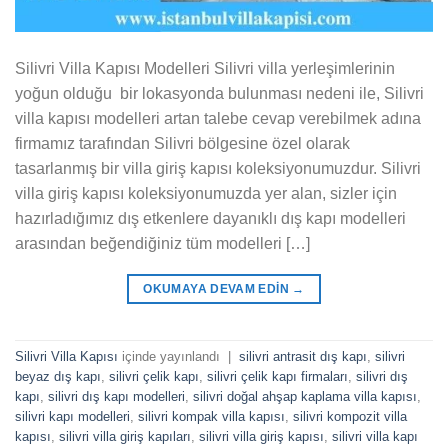
Silivri Villa Kapısı Modelleri Silivri villa yerleşimlerinin
yoğun olduğu bir lokasyonda bulunması nedeni ile, Silivri
villa kapısı modelleri artan talebe cevap verebilmek adına
firmamız tarafından Silivri bölgesine özel olarak
tasarlanmış bir villa giriş kapısı koleksiyonumuzdur. Silivri
villa giriş kapısı koleksiyonumuzda yer alan, sizler için
hazırladığımız dış etkenlere dayanıklı dış kapı modelleri
arasından beğendiğiniz tüm modelleri […]
OKUMAYA DEVAM EDIN
→
Silivri Villa Kapısı
içinde yayınlandı
|
silivri antrasit dış kapı
,
silivri
beyaz dış kapı
,
silivri çelik kapı
,
silivri çelik kapı firmaları
,
silivri dış
kapı
,
silivri dış kapı modelleri
,
silivri doğal ahşap kaplama villa kapısı
,
silivri kapı modelleri
,
silivri kompak villa kapısı
,
silivri kompozit villa
kapısı
,
silivri villa giriş kapıları
,
silivri villa giriş kapısı
,
silivri villa kapı