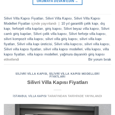
OKUMAYA DEVAM EDIN
→
Silivri Villa Kapısı Fiyatları
,
Silivri Villa Kapısı
,
Silivri Villa Kapısı
Modelleri Fiyatları
içinde yayınlandı
|
10 yıl garantilli çelik kapı
,
dış
kapı
,
ferforjeli villa kapıları
,
giriş kapısı
,
Silivri beyaz villa kapısı
,
Silivri
camlı giriş kapıları
,
Silivri çelik villa kapısı
,
Silivri ferforje villa kapısı
,
silivri kompozit villa kapısı
,
silivri villa giriş kapısı
,
silivri villa kapı
fiyatları
,
Silivri villa kapı üreticisi
,
Silivri villa kapıcısı
,
silivri villa kapısı
,
Silivri villa kapısı fiyatları
,
silivri villa kapısı modelleri
,
villa kapısı
,
villa
kapısı fiyatları
,
villa kapısı modelleri
,
yağmura dayanıklı giriş kapısı
etiketlendi
Bir yorum bırak
SILIVRI VILLA KAPISI
,
SILIVRI VILLA KAPISI MODELLERI
FIYATLARI
Silivri Villa Kapısı Fiyatları
İSTANBUL VILLA KAPISI
TARAFINDAN
TARIHINDE YAYINLANDI