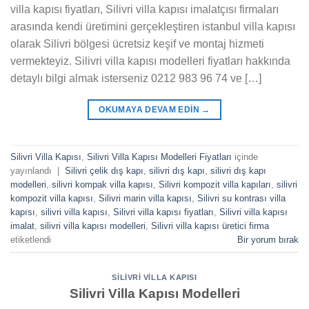
villa kapısı fiyatları, Silivri villa kapısı imalatçısı firmaları
arasında kendi üretimini gerçekleştiren istanbul villa kapısı
olarak Silivri bölgesi ücretsiz keşif ve montaj hizmeti
vermekteyiz. Silivri villa kapısı modelleri fiyatları hakkında
detaylı bilgi almak isterseniz 0212 983 96 74 ve […]
OKUMAYA DEVAM EDIN
→
Silivri Villa Kapısı
,
Silivri Villa Kapısı Modelleri Fiyatları
içinde
yayınlandı
|
Silivri çelik dış kapı
,
silivri dış kapı
,
silivri dış kapı
modelleri
,
silivri kompak villa kapısı
,
Silivri kompozit villa kapıları
,
silivri
kompozit villa kapısı
,
Silivri marin villa kapısı
,
Silivri su kontrası villa
kapısı
,
silivri villa kapısı
,
Silivri villa kapısı fiyatları
,
Silivri villa kapısı
imalat
,
silivri villa kapısı modelleri
,
Silivri villa kapısı üretici firma
etiketlendi
Bir yorum bırak
SILIVRI VILLA KAPISI
Silivri Villa Kapısı Modelleri