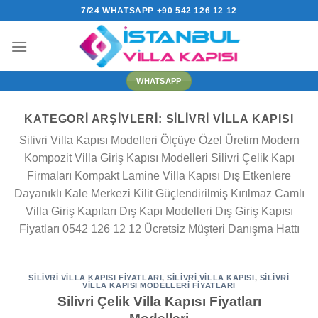
İçeriğe
7/24 WHATSAPP +90 542 126 12 12
atla
WHATSAPP
KATEGORI ARŞIVLERI:
SILIVRI VILLA KAPISI
Silivri Villa Kapısı Modelleri Ölçüye Özel Üretim Modern
Kompozit Villa Giriş Kapısı Modelleri Silivri Çelik Kapı
Firmaları Kompakt Lamine Villa Kapısı Dış Etkenlere
Dayanıklı Kale Merkezi Kilit Güçlendirilmiş Kırılmaz Camlı
Villa Giriş Kapıları Dış Kapı Modelleri Dış Giriş Kapısı
Fiyatları 0542 126 12 12 Ücretsiz Müşteri Danışma Hattı
SILIVRI VILLA KAPISI FIYATLARI
,
SILIVRI VILLA KAPISI
,
SILIVRI
VILLA KAPISI MODELLERI FIYATLARI
Silivri Çelik Villa Kapısı Fiyatları