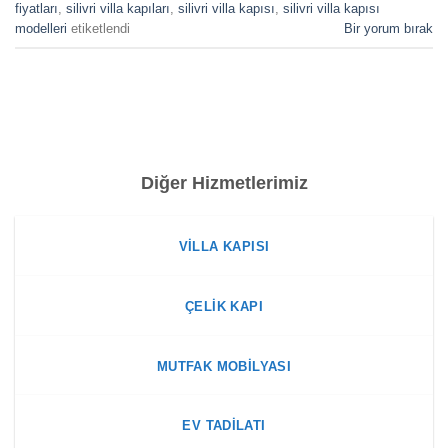
fiyatları
,
silivri villa kapıları
,
silivri villa kapısı
,
silivri villa kapısı
modelleri
etiketlendi
Bir yorum bırak
Diğer Hizmetlerimiz
VILLA KAPISI
ÇELIK KAPI
MUTFAK MOBILYASI
EV TADILATI