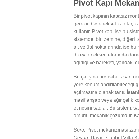
Pivot Kapı Mekan
Bir pivot kapının kasasız mon
gerekir. Geleneksel kapılar, 
kullanır. Pivot kapı ise bu si
sistemde, biri zemine, diğeri 
alt ve üst noktalarında ise bu m
dikey bir eksen etrafında dön
ağırlığı ve hareketi, yandaki 
Bu çalışma prensibi, tasarımcı
yere konumlandırılabileceği gib
açılmasına olanak tanır.
İstan
masif ahşap veya ağır çelik k
etmesini sağlar. Bu sistem, sa
ömürlü mekanik çözümdür. Kapı
Soru:
Pivot mekanizması zam
Cevap:
Hayır, İstanbul Villa K