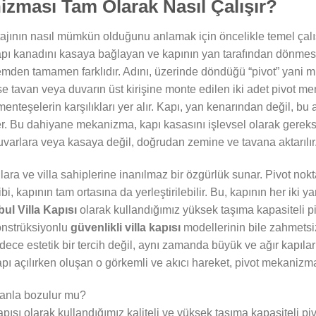
izması Tam Olarak Nasıl Çalışır?
tajının nasıl mümkün olduğunu anlamak için öncelikle temel ça
kapı kanadını kasaya bağlayan ve kapının yan tarafından dönme
stemden tamamen farklıdır. Adını, üzerinde döndüğü “pivot” yani m
ise tavan veya duvarın üst kirişine monte edilen iki adet pivot m
enteşelerin karşılıkları yer alır. Kapı, yan kenarından değil, bu al
er. Bu dahiyane mekanizma, kapı kasasını işlevsel olarak gereks
duvarlara veya kasaya değil, doğrudan zemine ve tavana aktarılır
lara ve villa sahiplerine inanılmaz bir özgürlük sunar. Pivot nokt
i, kapının tam ortasına da yerleştirilebilir. Bu, kapının her iki y
bul Villa Kapısı
olarak kullandığımız yüksek taşıma kapasiteli p
onstrüksiyonlu
güvenlikli villa kapısı
modellerinin bile zahmets
dece estetik bir tercih değil, aynı zamanda büyük ve ağır kapılar
 açılırken oluşan o görkemli ve akıcı hareket, pivot mekanizmas
anla bozulur mu?
apısı olarak kullandığımız kaliteli ve yüksek taşıma kapasiteli p