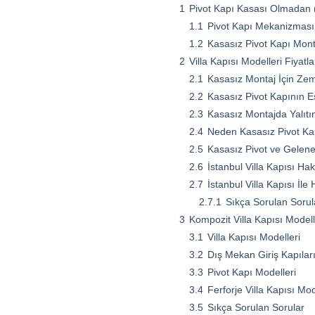
1
Pivot Kapı Kasası Olmadan (
1.1
Pivot Kapı Mekanizması 
1.2
Kasasız Pivot Kapı Mont
2
Villa Kapısı Modelleri Fiyatl
2.1
Kasasız Montaj İçin Zem
2.2
Kasasız Pivot Kapının Es
2.3
Kasasız Montajda Yalıtı
2.4
Neden Kasasız Pivot Kapı
2.5
Kasasız Pivot ve Gelene
2.6
İstanbul Villa Kapısı Ha
2.7
İstanbul Villa Kapısı İl
2.7.1
Sıkça Sorulan Sorul
3
Kompozit Villa Kapısı Model
3.1
Villa Kapısı Modelleri
3.2
Dış Mekan Giriş Kapılar
3.3
Pivot Kapı Modelleri
3.4
Ferforje Villa Kapısı Mod
3.5
Sıkça Sorulan Sorular