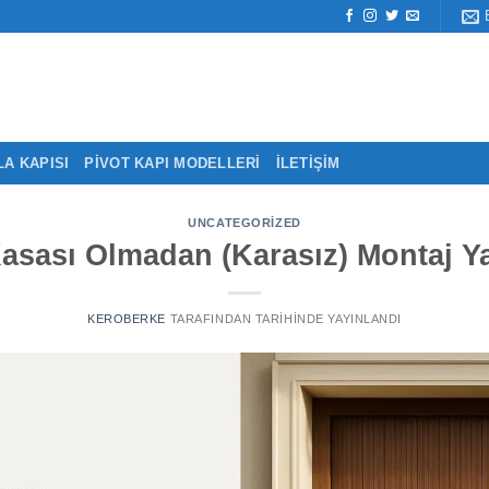
LA KAPISI
PIVOT KAPI MODELLERI
İLETIŞIM
UNCATEGORIZED
asası Olmadan (Karasız) Montaj Ya
KEROBERKE
TARAFINDAN
TARIHINDE YAYINLANDI