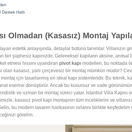
leri
 Destek Hattı
sı Olmadan (Kasasız) Montaj Yapıla
ayan estetik anlayışında, detaylar bütünü tanımlar. Villanızın giri
 biri şüphesiz kapınızdır. Geleneksel kapıların aksine, anıtsal bi
eket etmesi hissini uyandıran
pivot kapı
modelleri, bu noktada ön
si olan kasasız, yani çerçevesiz bir montaj mümkün müdür? Ceva
 montaj için tasarlanmış en ideal kapı sistemleridir. Bu teknik, 
sanat eserine dönüştürür. Ancak bu kusursuz ve sade görünümün 
ndislik ve uzman bir montaj süreci yatar. İstanbul Villa Kapısı 
zle, kasasız pivot kapı montajının tüm inceliklerini ve villanı
elin, bu modern tasarım harikasının sırlarını birlikte keşfedelim 
eceğinizi görelim.