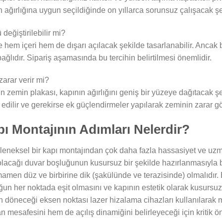
 ağırlığına uygun seçildiğinde on yıllarca sorunsuz çalışacak şe
değiştirilebilir mi?
le hem içeri hem de dışarı açılacak şekilde tasarlanabilir. Anca
ağlıdır. Sipariş aşamasında bu tercihin belirtilmesi önemlidir.
zarar verir mi?
 zemin plakası, kapının ağırlığını geniş bir yüzeye dağıtacak şe
 edilir ve gerekirse ek güçlendirmeler yapılarak zeminin zarar g
ı Montajının Adımları Nelerdir?
leneksel bir kapı montajından çok daha fazla hassasiyet ve uzman
 olacağı duvar boşluğunun kusursuz bir şekilde hazırlanmasıyla
mamen düz ve birbirine dik (şakülünde ve terazisinde) olmalıdır. 
un her noktada eşit olmasını ve kapının estetik olarak kusursuz
döneceği eksen noktası lazer hizalama cihazları kullanılarak mil
 mesafesini hem de açılış dinamiğini belirleyeceği için kritik ö