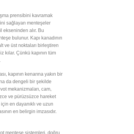
lışma prensibini kavramak
sini sağlayan menteşeler
il ekseninden alır. Bu
enteşe bulunur. Kapı kanadının
t ve üst noktaları birleştiren
iz kılar. Çünkü kapının tüm
.
ası, kapının kenarına yakın bir
ana da dengeli bir şekilde
ivot mekanizmaları, cam,
izce ve pürüzsüzce hareket
 için en dayanıklı ve uzun
ının en belirgin imzasıdır.
ivot menteşe sistemleri, doğru