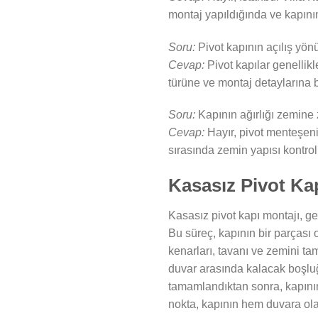
montaj yapıldığında ve kapının
Soru:
Pivot kapının açılış yönü 
Cevap:
Pivot kapılar genellik
türüne ve montaj detaylarına b
Soru:
Kapının ağırlığı zemine 
Cevap:
Hayır, pivot menteşenin
sırasında zemin yapısı kontrol
Kasasız Pivot Kap
Kasasız pivot kapı montajı, ge
Bu süreç, kapının bir parçası
kenarları, tavanı ve zemini ta
duvar arasında kalacak boşluğ
tamamlandıktan sonra, kapının 
nokta, kapının hem duvara olan