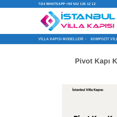
İçeriğe
7/24 WHATSAPP +90 542 126 12 12
atla
VILLA KAPISI MODELLERI
KOMPOZIT VIL
Pivot Kapı K