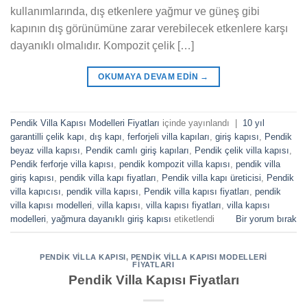
kullanımlarında, dış etkenlere yağmur ve güneş gibi
kapının dış görünümüne zarar verebilecek etkenlere karşı
dayanıklı olmalıdır. Kompozit çelik […]
OKUMAYA DEVAM EDIN
→
Pendik Villa Kapısı Modelleri Fiyatları
içinde yayınlandı
|
10 yıl
garantilli çelik kapı
,
dış kapı
,
ferforjeli villa kapıları
,
giriş kapısı
,
Pendik
beyaz villa kapısı
,
Pendik camlı giriş kapıları
,
Pendik çelik villa kapısı
,
Pendik ferforje villa kapısı
,
pendik kompozit villa kapısı
,
pendik villa
giriş kapısı
,
pendik villa kapı fiyatları
,
Pendik villa kapı üreticisi
,
Pendik
villa kapıcısı
,
pendik villa kapısı
,
Pendik villa kapısı fiyatları
,
pendik
villa kapısı modelleri
,
villa kapısı
,
villa kapısı fiyatları
,
villa kapısı
modelleri
,
yağmura dayanıklı giriş kapısı
etiketlendi
Bir yorum bırak
PENDIK VILLA KAPISI
,
PENDIK VILLA KAPISI MODELLERI
FIYATLARI
Pendik Villa Kapısı Fiyatları