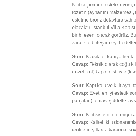
Kilit seçiminde estetik uyum, 
rozetin (aynanın) malzemesi, re
eskitme bronz detaylara sahip,
olacaktır. İstanbul Villa Kapısı
bir bileşeni olarak görürüz.
zarafetle birleştirmeyi hedefler
Soru:
Klasik bir kapıya her kili
Cevap:
Teknik olarak çoğu kili
(rozet, kol) kapının stiliyle (k
Soru:
Kapı kolu ve kilit aynı 
Cevap:
Evet, en iyi estetik so
parçaları) olması şiddetle tavsi
Soru:
Kilit sisteminin rengi z
Cevap:
Kaliteli kilit donanıml
renklerin yıllarca kararma, s