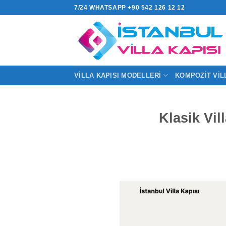
İçeriğe
7/24 WHATSAPP +90 542 126 12 12
atla
VILLA KAPISI MODELLERI
KOMPOZIT VIL
Klasik Vil