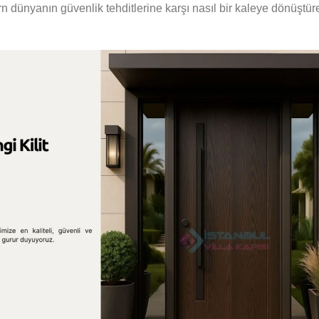
ünyanın güvenlik tehditlerine karşı nasıl bir kaleye dönüştüreb