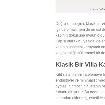
Klasik Vill
Doğru kilit seçimi, klasik bir
v
içinde olmalı hem de en üst d
kapının dokusuna uygun olduğu
Kapısı olarak bu yazıda, gele
kapının asaletini koruyarak on
ve güvenliği mükemmel bir den
Klasik Bir Villa
Kilit sistemlerini incelemeye b
endüstriyel ve minimalist
mode
oyması bir motif, bir ustanın h
ruhunu oluşturur. Bu nedenle, 
sonradan eklenmiş, estetikle uy