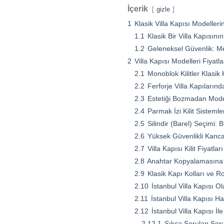
İçerik
gizle
1
Klasik Villa Kapısı Modelleri
1.1
Klasik Bir Villa Kapısı
1.2
Geleneksel Güvenlik: Mer
2
Villa Kapısı Modelleri Fiyatl
2.1
Monoblok Kilitler Klasik 
2.2
Ferforje Villa Kapılarınd
2.3
Estetiği Bozmadan Moder
2.4
Parmak İzi Kilit Sisteml
2.5
Silindir (Barel) Seçimi: 
2.6
Yüksek Güvenlikli Kancalı
2.7
Villa Kapısı Kilit Fiyatl
2.8
Anahtar Kopyalamasına K
2.9
Klasik Kapı Kolları ve Ro
2.10
İstanbul Villa Kapısı O
2.11
İstanbul Villa Kapısı H
2.12
İstanbul Villa Kapısı İ
2.12.1
Sıkça Sorulan Soru