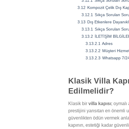
3.11.1
Sıkça Sorulan Soru
3.12
Kompozit Çelik Dış Ka
3.12.1
Sıkça Sorulan Soru
3.13
Dış Etkenlere Dayanıklı
3.13.1
Sıkça Sorulan Soru
3.13.2
İLETİŞİM BİLGİLE
3.13.2.1
Adres
3.13.2.2
Müşteri Hizmet
3.13.2.3
Whatsapp 7/24
Klasik Villa Kap
Edilmelidir?
Klasik bir
villa kapısı
; oymalı
prestijini yansıtan en önemli
güvenlikten ödün vermek anlam
kapının, estetiği kadar güvenli