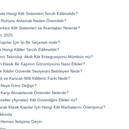
nde Hangi Kilit Sistemleri Tercih Edilmelidir?
nın Ruhunu Anlamak Neden Önemlidir?
kezi Kilit Sistemleri ve Avantajları Nelerdir?
arı 2025
Kapılar İçin İyi Bir Seçenek midir?
a Hangi Kilitler Tercih Edilmelidir?
n Teknoloji: Akıllı Kilit Entegrasyonu Mümkün mü?
eri Klasik Bir Kapının Görüntüsünü Nasıl Etkiler?
Bir Kilidin Güvenlik Seviyesini Belirleyen Nedir?
 ve Kancalı-Milli Kilitlerin Farkı Nedir?
arı Neye Göre Değişir?
arşı Alınabilecek Önlemler Nelerdir?
zetler (Aynalar) Kilit Güvenliğini Etkiler mi?
larak Klasik Kapılar İçin Hangi Kilit Markalarını Öneriyoruz?
akkında
le Hemen İletişime Geçin
lar