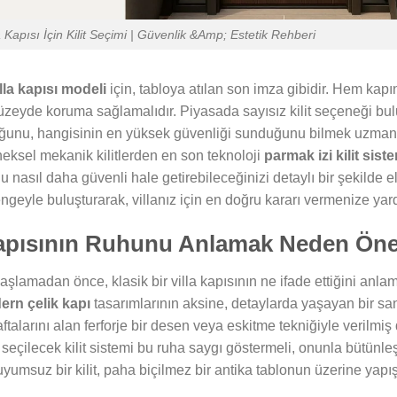
a Kapısı İçin Kilit Seçimi | Güvenlik &Amp; Estetik Rehberi
illa kapısı modeli
için, tabloya atılan son imza gibidir. Hem kapı
üzeyde koruma sağlamalıdır. Piyasada sayısız kilit seçeneği bulu
nu, hangisinin en yüksek güvenliği sunduğunu bilmek uzmanlık g
neksel mekanik kilitlerden en son teknoloji
parmak izi kilit siste
u nasıl daha güvenli hale getirebileceğinizi detaylı bir şekilde e
geyle buluşturarak, villanız için en doğru kararı vermenize yard
 Kapısının Ruhunu Anlamak Neden Öne
aşlamadan önce, klasik bir villa kapısının ne ifade ettiğini anlam
rn çelik kapı
tasarımlarının aksine, detaylarda yaşayan bir san
aftalarını alan ferforje bir desen veya eskitme tekniğiyle verilmiş
seçilecek kilit sistemi bu ruha saygı göstermeli, onunla bütünle
umsuz bir kilit, paha biçilmez bir antika tablonun üzerine yapıştır