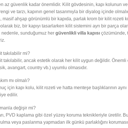
en az güvenlik kadar önemlidir. Kilit gövdesinin, kapı kolunun v
ngi ve tarzı, kapının genel tasarımıyla bir diyalog içinde olmalı
 masif ahşap görünümlü bir kapıda, parlak krom bir kilit rozeti k
 olarak biz, bir kapıyı tasarlarken kilit sistemini ayrı bir parça ol
 Bu nedenle, sunduğumuz her
güvenlikli villa kapısı
çözümünde, te
iz.
t takılabilir mi?
t takılabilir, ancak estetik olarak her kilit uygun değildir. Önemli
lasik, avangart, country vb.) uyumlu olmasıdır.
takım mı olmalı?
nuç için kapı kolu, kilit rozeti ve hatta menteşe başlıklarının aynı
ye edilir.
amanla değişir mi?
arı, PVD kaplama gibi özel yüzey koruma teknikleriyle üretilir. B
oyulma veya paslanma yapmadan ilk günkü parlaklığını korumasın