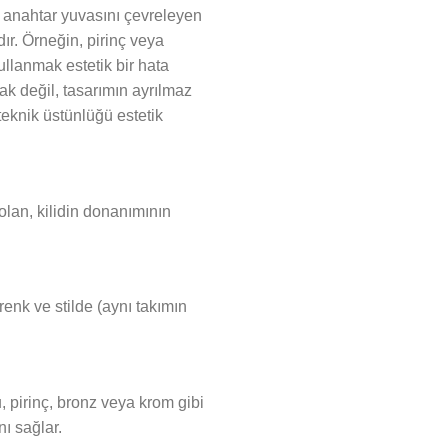
e anahtar yuvasını çevreleyen
dır. Örneğin, pirinç veya
ullanmak estetik bir hata
arak değil, tasarımın ayrılmaz
knik üstünlüğü estetik
 olan, kilidin donanımının
 renk ve stilde (aynı takımın
u, pirinç, bronz veya krom gibi
ı sağlar.