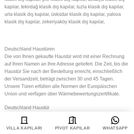
kapılar, tekirdağ klasik dış kapılar, tuzla klasik dış kapılar,
urla klasik dış kapılar, üsküdar klasik dış kapılar, yalova
klasik dış kapılar, zekeriyaköy klasik dış kapılar,
Deutschland Haustüren
Die von Ihnen gekaufte Haustür wird mit einer Rechnung
auf Ihren Namen an Ihre Adresse geliefert. Die Zeit, bis die
Haustür Sie nach der Bestellung erreicht, einschließlich
der Versandzeit, beträgt zwischen 30 und 45 Tagen.
Unsere Türen erfüllen alle Normen der Europäischen
Union und verfügen über Wärmebewertungszertifikate.
Deutschland Haustür
Als Boss Çelik Kapı versenden wir alle speziell
entworfenen Haustürmodelle, die wir in Istanbul Türkei
VILLA KAPILARI
PIVOT KAPILAR
WHATSAPP
produzieren, in alle Städte in Deutschland. Unsere