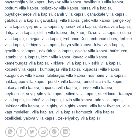
bayramoğlu villa kapısı
,
beykoz villa kapısı
,
beylikdüzü villa kapısı
,
bodrum villa kapısı
,
boğazköy villa kapısı
,
bursa villa kapısı
,
büyükçekmece villa kapısı
,
camlı villa kapısı
,
çanakkale villa kapısı
,
çatalca villa kapısı
,
çavuşbaşı villa kapısı
,
çelik villa kapısı
,
çengelköy
villa kapısı
,
çeşme villa kapısı
,
çınarcık villa kapısı
,
darıca villa kapısı
,
datça villa kapısı
,
didim villa kapısı
,
dış kapı
,
düzce villa kapısı
,
edirne
villa kapısı
,
emirgan villa kapısı
,
Entrance Door
,
entrance doors
,
ferforje
villa kapısı
,
fethiye villa kapısı
,
florya villa kapısı
,
fulya villa kapısı
,
gemlik villa kapısı
,
göktürk villa kapısı
,
gölcük villa kapısı
,
haüsturen
,
istanbul villa kapısı
,
izmir villa kapısı
,
kavacık villa kapısı
,
kemerburgaz villa kapısı
,
kırklareli villa kapısı
,
kısıklı villa kapısı
,
kocaeli villa kapısı
,
kumburgaz villa kapısı
,
kuşadası villa kapısı
,
kuzguncuk villa kapısı
,
lüleburgaz villa kapısı
,
marmaris villa kapısı
,
nakkaştepe villa kapısı
,
pendik villa kapısı
,
rumelihisarı villa kapısı
,
sakarya villa kapısı
,
sapanca villa kapısı
,
sarıyer villa kapısı
,
seyfqapilar
,
seyq
,
şile villa kapısı
,
silivri villa kapısı
,
steeldoors
,
tarabya
villa kapısı
,
tekirdağ villa kapısı
,
tuzla villa kapısı
,
urla villa kapısı
,
üsküdar villa kapısı
,
villa giriş
,
villa giriş kapısı
,
villa kapı fiyatları
,
villa
kapı modelleri
,
villa kapıları
,
villa kapısı kompozit
,
villa kapısı
özellikleri
,
yalova villa kapısı
,
zekeriyaköy villa kapısı