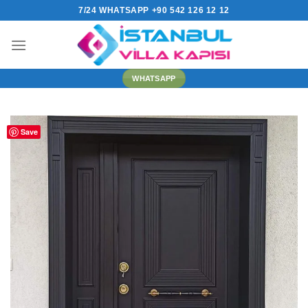
İçeriğe
7/24 WHATSAPP +90 542 126 12 12
atla
WHATSAPP
Save