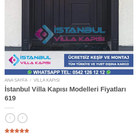
ANA SAYFA
/
VILLA KAPISI
İstanbul Villa Kapısı Modelleri Fiyatları
619
4
müşteri