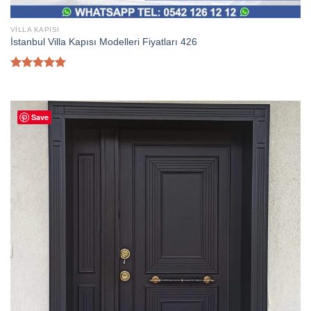
VILLA KAPISI
İstanbul Villa Kapısı Modelleri Fiyatları 426
5 üzerinden
5.00
oy
aldı
Save