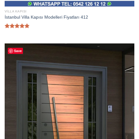
VILLA KAPISI
İstanbul Villa Kapısı Modelleri Fiyatları 412
5
üzerinden
4.80
oy
aldı
Save