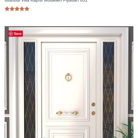
İstanbul Villa Kapısı Modelleri Fiyatları 651
5 üzerinden
5.00
oy
aldı
Save