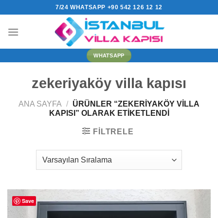
İçeriğe
7/24 WHATSAPP +90 542 126 12 12
atla
WHATSAPP
zekeriyaköy villa kapısı
ANA SAYFA
/
ÜRÜNLER “ZEKERIYAKÖY VILLA
KAPISI” OLARAK ETIKETLENDI
FILTRELE
Save