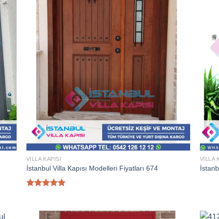
VILLA KAPISI
VILLA 
İstanbul Villa Kapısı Modelleri Fiyatları 674
İstanb
5 üzerinden
5.00
oy
aldı