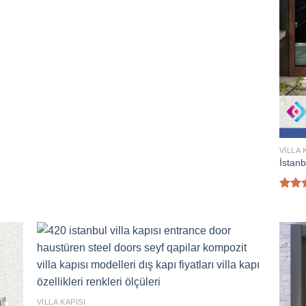
VILLA 
İstanb
5 üze
5.00
aldı
VILLA KAPISI