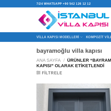
İçeriğe
7/24 WHATSAPP +90 542 126 12 12
atla
VILLA KAPISI MODELLERI
KOMPOZIT VIL
bayramoğlu villa kapısı
ANA SAYFA
/
ÜRÜNLER “BAYRAM
KAPISI” OLARAK ETIKETLENDI
FILTRELE