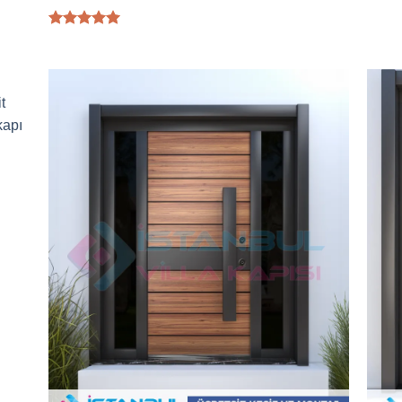
5 üzerinden
5.00
oy
aldı