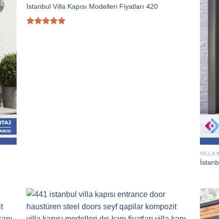
İstanbul Villa Kapısı Modelleri Fiyatları 420
5 üzerinden
5.00
oy
aldı
VILLA 
İstanb