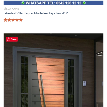
VILLA KAPISI
İstanbul Villa Kapısı Modelleri Fiyatları 412
5
üzerinden
4.80
oy
aldı
Save