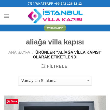
İçeriğe
7/24 WHATSAPP +90 542 126 12 12
atla
WHATSAPP
aliağa villa kapısı
ANA SAYFA
/
ÜRÜNLER “ALIAĞA VILLA KAPISI”
OLARAK ETIKETLENDI
FILTRELE
Save