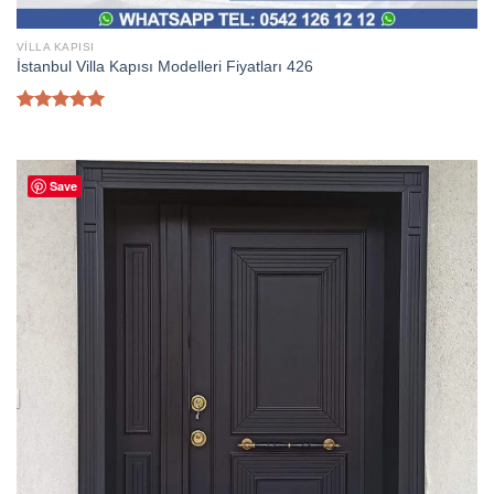
VILLA KAPISI
İstanbul Villa Kapısı Modelleri Fiyatları 426
5 üzerinden
5.00
oy
aldı
Save