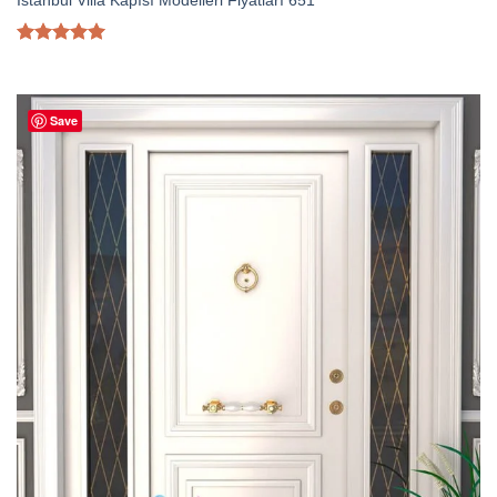
İstanbul Villa Kapısı Modelleri Fiyatları 651
5 üzerinden
5.00
oy
aldı
Save