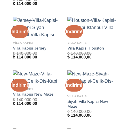
Orijinal
Şu
₺
114.000,00
₺ 140.000,00.
fiyat:
fiyat:
andaki
₺ 114.000,00.
₺ 140.000,00.
fiyat:
₺ 114.000,00.
İndirim!
İndirim!
VILLA KAPISI
VILLA KAPISI
Villa Kapısı Jersey
Villa Kapısı Houston
₺
140.000,00
₺
140.000,00
Orijinal
Şu
Orijinal
Şu
₺
114.000,00
₺
114.000,00
fiyat:
andaki
fiyat:
andaki
₺ 140.000,00.
fiyat:
₺ 140.000,00.
fiyat:
₺ 114.000,00.
₺ 114.000,00.
İndirim!
İndirim!
VILLA KAPISI
Villa Kapısı New Maze
VILLA KAPISI
₺
140.000,00
Siyah Villa Kapısı New
Orijinal
Şu
₺
114.000,00
Maze
fiyat:
andaki
₺ 140.000,00.
fiyat:
₺
140.000,00
₺ 114.000,00.
Orijinal
Şu
₺
114.000,00
fiyat:
andaki
₺ 140.000,00.
fiyat:
₺ 114.000,00.