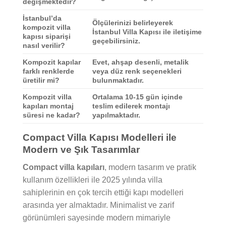
değişmektedir?
İstanbul’da
Ölçülerinizi belirleyerek
kompozit villa
İstanbul Villa Kapısı ile iletişime
kapısı siparişi
geçebilirsiniz.
nasıl verilir?
Kompozit kapılar
Evet, ahşap desenli, metalik
farklı renklerde
veya düz renk seçenekleri
üretilir mi?
bulunmaktadır.
Kompozit villa
Ortalama 10-15 gün içinde
kapıları montaj
teslim edilerek montajı
süresi ne kadar?
yapılmaktadır.
Compact Villa Kapısı Modelleri ile
Modern ve Şık Tasarımlar
Compact villa kapıları
, modern tasarım ve pratik
kullanım özellikleri ile 2025 yılında villa
sahiplerinin en çok tercih ettiği kapı modelleri
arasında yer almaktadır. Minimalist ve zarif
görünümleri sayesinde modern mimariyle