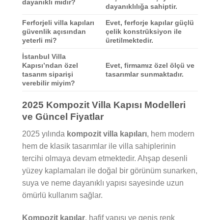
dayanıklı mıdır?
dayanıklılığa sahiptir.
Ferforjeli villa kapıları
Evet, ferforje kapılar güçlü
güvenlik açısından
çelik konstrüksiyon ile
yeterli mi?
üretilmektedir.
İstanbul Villa
Kapısı’ndan özel
Evet, firmamız özel ölçü ve
tasarım siparişi
tasarımlar sunmaktadır.
verebilir miyim?
2025 Kompozit Villa Kapısı Modelleri
ve Güncel Fiyatlar
2025 yılında
kompozit villa kapıları
, hem modern
hem de klasik tasarımlar ile villa sahiplerinin
tercihi olmaya devam etmektedir. Ahşap desenli
yüzey kaplamaları ile doğal bir görünüm sunarken,
suya ve neme dayanıklı yapısı sayesinde uzun
ömürlü kullanım sağlar.
Kompozit kapılar
, hafif yapısı ve geniş renk