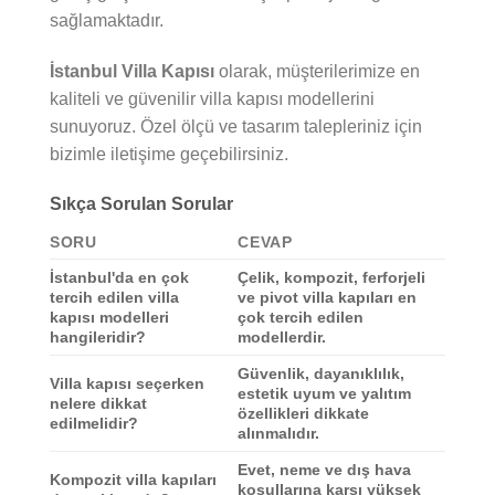
sağlamaktadır.
İstanbul Villa Kapısı
olarak, müşterilerimize en
kaliteli ve güvenilir villa kapısı modellerini
sunuyoruz. Özel ölçü ve tasarım talepleriniz için
bizimle iletişime geçebilirsiniz.
Sıkça Sorulan Sorular
SORU
CEVAP
İstanbul'da en çok
Çelik, kompozit, ferforjeli
tercih edilen villa
ve pivot villa kapıları en
kapısı modelleri
çok tercih edilen
hangileridir?
modellerdir.
Güvenlik, dayanıklılık,
Villa kapısı seçerken
estetik uyum ve yalıtım
nelere dikkat
özellikleri dikkate
edilmelidir?
alınmalıdır.
Evet, neme ve dış hava
Kompozit villa kapıları
koşullarına karşı yüksek