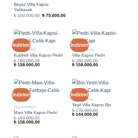
Beyaz Villa Kapısı
Yalıkavak
Orijinal
Şu
₺
100.000,00
₺
75.000,00
fiyat:
andaki
₺ 100.000,00.
fiyat:
₺ 75.000,00.
İndirim!
İndirim!
VILLA KAPISI
VILLA KAPISI
Kubbeli Villa Kapısı Pedri
Villa Kapısı Pedri
₺
180.000,00
₺
180.000,00
Orijinal
Şu
Orijinal
Şu
₺
158.000,00
₺
158.000,00
fiyat:
andaki
fiyat:
andaki
₺ 180.000,00.
fiyat:
₺ 180.000,00.
fiyat:
₺ 158.000,00.
₺ 158.000,00.
İndirim!
İndirim!
VILLA KAPISI
Yeşil Villa Kapısı Bio
VILLA KAPISI
₺
170.000,00
Mavi Villa Kapısı Pedri
Orijinal
Şu
₺
144.000,00
₺
180.000,00
fiyat:
andaki
Orijinal
Şu
₺
158.000,00
₺ 170.000,00.
fiyat:
fiyat:
andaki
₺ 144.000,00.
₺ 180.000,00.
fiyat:
₺ 158.000,00.