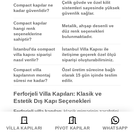
Çelik gövde ve özel kilit
Compact kapılar ne
sistemleri sayesinde yüksek
kadar güvenlidir?
güvenlik sağlar.
Compact kapılar
Metalik, ahşap desenli ve
hangi renk
düz renk seçenekleri
seçeneklerine
bulunmaktadır.
sahiptir?
İstanbul'da compact
İstanbul Villa Kapısı ile
villa kapısı siparişi
iletişime geçerek özel ölçü
nasıl verilir?
siparişi oluşturabilirsiniz.
Compact villa
Özel üretim sürecine bağlı
kapılarının montaj
olarak 15 gün içinde teslim
süresi ne kadar?
edilir.
Ferforjeli Villa Kapıları: Klasik ve
Estetik Dış Kapı Seçenekleri
Ferforjeli villa kapıları
, klasik mimarinin zarafetini
ve sağlamlığını bir araya getiren en estetik dış kapı
seçeneklerinden biridir. Özel demir işçiliği ile
VILLA KAPILARI
PIVOT KAPILAR
WHATSAPP
üretilen bu kapılar, villa girişlerine sofistike bir