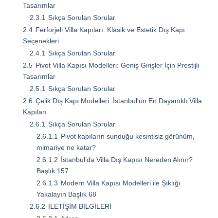
Tasarımlar
2.3.1
Sıkça Sorulan Sorular
2.4
Ferforjeli Villa Kapıları: Klasik ve Estetik Dış Kapı
Seçenekleri
2.4.1
Sıkça Sorulan Sorular
2.5
Pivot Villa Kapısı Modelleri: Geniş Girişler İçin Prestijli
Tasarımlar
2.5.1
Sıkça Sorulan Sorular
2.6
Çelik Dış Kapı Modelleri: İstanbul'un En Dayanıklı Villa
Kapıları
2.6.1
Sıkça Sorulan Sorular
2.6.1.1
Pivot kapıların sunduğu kesintisiz görünüm,
mimariye ne katar?
2.6.1.2
İstanbul’da Villa Dış Kapısı Nereden Alınır?
Başlık 157
2.6.1.3
Modern Villa Kapısı Modelleri ile Şıklığı
Yakalayın Başlık 68
2.6.2
İLETİŞİM BİLGİLERİ