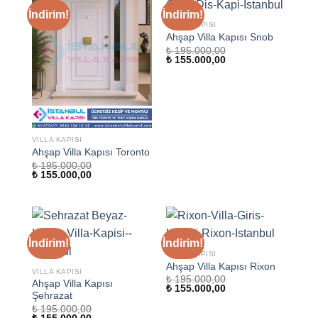
İndirim!
İndirim!
VILLA KAPISI
Ahşap Villa Kapısı Snob
₺
195.000,00
Orijinal
Şu
₺
155.000,00
fiyat:
andaki
₺ 195.000,00.
fiyat:
₺ 155.000,00.
VILLA KAPISI
Ahşap Villa Kapısı Toronto
₺
195.000,00
Orijinal
Şu
₺
155.000,00
fiyat:
andaki
₺ 195.000,00.
fiyat:
₺ 155.000,00.
İndirim!
İndirim!
VILLA KAPISI
Ahşap Villa Kapısı Rixon
VILLA KAPISI
₺
195.000,00
Ahşap Villa Kapısı
Orijinal
Şu
₺
155.000,00
Şehrazat
fiyat:
andaki
₺ 195.000,00.
fiyat:
₺
195.000,00
₺ 155.000,00.
Orijinal
Şu