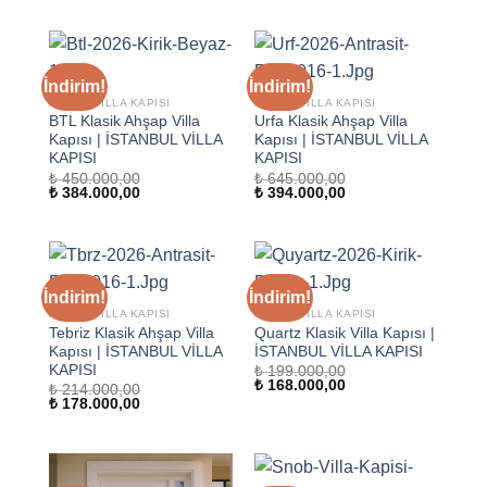
₺ 184.000,00.
₺ 384.000,00.
fiyat:
₺ 214.000,00.
İndirim!
İndirim!
AHŞAP VILLA KAPISI
AHŞAP VILLA KAPISI
BTL Klasik Ahşap Villa
Urfa Klasik Ahşap Villa
Kapısı | İSTANBUL VİLLA
Kapısı | İSTANBUL VİLLA
KAPISI
KAPISI
₺
450.000,00
₺
645.000,00
Orijinal
Şu
Orijinal
Şu
₺
384.000,00
₺
394.000,00
fiyat:
andaki
fiyat:
andaki
₺ 450.000,00.
fiyat:
₺ 645.000,00.
fiyat:
₺ 384.000,00.
₺ 394.000,00.
İndirim!
İndirim!
AHŞAP VILLA KAPISI
AHŞAP VILLA KAPISI
Tebriz Klasik Ahşap Villa
Quartz Klasik Villa Kapısı |
Kapısı | İSTANBUL VİLLA
İSTANBUL VİLLA KAPISI
KAPISI
₺
199.000,00
Orijinal
Şu
₺
168.000,00
₺
214.000,00
fiyat:
andaki
Orijinal
Şu
₺
178.000,00
₺ 199.000,00.
fiyat:
fiyat:
andaki
₺ 168.000,00.
₺ 214.000,00.
fiyat:
₺ 178.000,00.