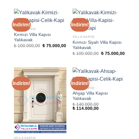
₺ 100.000,00.
fiyat:
₺ 114.000,00.
₺ 75.000,00.
İndirim!
İndirim!
VILLA KAPISI
Kırmızı Villa Kapısı
VILLA KAPISI
Yalıkavak
Kırmızı Siyah Villa Kapısı
Orijinal
Şu
₺
100.000,00
₺
75.000,00
Yalıkavak
fiyat:
andaki
Orijinal
Şu
₺ 100.000,00.
fiyat:
₺
100.000,00
₺
75.000,00
fiyat:
andaki
₺ 75.000,00.
₺ 100.000,00.
fiyat:
₺ 75.00
İndirim!
İndirim!
VILLA KAPISI
Ahşap Villa Kapısı
Yalıkavak
₺
140.000,00
Orijinal
Şu
₺
114.000,00
fiyat:
andaki
₺ 140.000,00.
fiyat:
₺ 114.000,00.
VILLA KAPISI