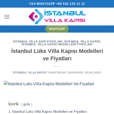
İçeriğe
7/24 WHATSAPP +90 542 126 12 12
atla
WHATSAPP
İSTANBUL VILLA KAPI FIYATLARI
,
İSTANBUL VILLA KAPISI
,
İSTANBUL VILLA KAPISI MODELLERI FIYATLARI
İstanbul Lüks Villa Kapısı Modelleri
ve Fiyatları
İSTANBUL VILLA KAPISI
TARAFINDAN
TARIHINDE YAYINLANDI
İçerik
gizle
1
İstanbul Lüks Villa Kapısı Modelleri ve Fiyatları