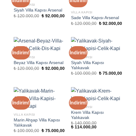
İndirim!
İndirim!
VILLA KAPISI
Siyah Villa Kapısı Arsenal
VILLA KAPISI
Orijinal
Şu
₺
120.000,00
₺
92.000,00
Sade Villa Kapısı Arsenal
fiyat:
andaki
Orijinal
Şu
₺ 120.000,00.
fiyat:
₺
120.000,00
₺
92.000,00
fiyat:
andaki
₺ 92.000,00.
₺ 120.000,00.
fiyat:
₺ 92.00
İndirim!
İndirim!
VILLA KAPISI
VILLA KAPISI
Siyah Villa Kapısı
Beyaz Villa Kapısı Arsenal
Yalıkavak
Orijinal
Şu
₺
120.000,00
₺
92.000,00
fiyat:
andaki
Orijinal
Şu
₺
100.000,00
₺
75.000,00
₺ 120.000,00.
fiyat:
fiyat:
andaki
₺ 92.000,00.
₺ 100.000,00.
fiyat:
₺ 75.00
İndirim!
İndirim!
VILLA KAPISI
Krem Villa Kapısı
VILLA KAPISI
Yalıkavak
Marin Ahşap Villa Kapısı
₺
140.000,00
Yalıkavak
Orijinal
Şu
₺
114.000,00
Orijinal
Şu
₺
100.000,00
₺
75.000,00
fiyat:
andaki
fiyat:
andaki
₺ 140.000,00.
fiyat: