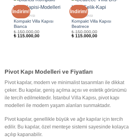
İndirim!
İndirim!
VILLA KAPISI
VILLA KAPISI
Kompakt Villa Kapısı
Kompakt Villa Kapısı
Bianca
Beatrece
₺
150.000,00
₺
150.000,00
Orijinal
Şu
Orijinal
Şu
₺
115.000,00
₺
115.000,00
fiyat:
andaki
fiyat:
andaki
₺ 150.000,00.
fiyat:
₺ 150.000,00.
fiyat:
₺ 115.000,00.
₺ 115.000,00.
Pivot Kapı Modelleri ve Fiyatları
Pivot kapılar, modern ve minimalist tasarımları ile dikkat
çeker. Bu kapılar, geniş açılma açısı ve estetik görünümü
ile tercih edilmektedir. İstanbul Villa Kapısı, pivot kapı
modelleri ile modern yaşam alanları sunmaktadır.
Pivot kapılar, genellikle büyük ve ağır kapılar için tercih
edilir. Bu kapılar, özel menteşe sistemi sayesinde kolayca
açılıp kapanabilir.