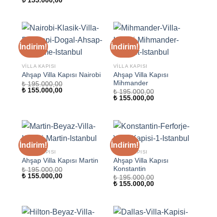
₺
155.000,00
fiyat:
andaki
₺ 195.000,00.
fiyat:
₺ 155.000,00.
İndirim!
İndirim!
VILLA KAPISI
VILLA KAPISI
Ahşap Villa Kapısı
Ahşap Villa Kapısı Nairobi
Mihmander
₺
195.000,00
Orijinal
Şu
₺
155.000,00
₺
195.000,00
fiyat:
andaki
Orijinal
Şu
₺
155.000,00
₺ 195.000,00.
fiyat:
fiyat:
andaki
₺ 155.000,00.
₺ 195.000,00.
fiyat:
₺ 155.000,00.
İndirim!
İndirim!
VILLA KAPISI
VILLA KAPISI
Ahşap Villa Kapısı
Ahşap Villa Kapısı Martin
Konstantin
₺
195.000,00
Orijinal
Şu
₺
155.000,00
₺
195.000,00
fiyat:
andaki
Orijinal
Şu
₺
155.000,00
₺ 195.000,00.
fiyat:
fiyat:
andaki
₺ 155.000,00.
₺ 195.000,00.
fiyat:
₺ 155.000,00.