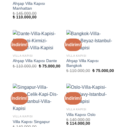
Ahşap Villa Kapısı
Manhattan
₺
145.000,00
Orijinal
Şu
₺
110.000,00
fiyat:
andaki
₺ 145.000,00.
fiyat:
₺ 110.000,00.
İndirim!
İndirim!
VILLA KAPISI
VILLA KAPISI
Ahşap Villa Kapısı
Ahşap Villa Kapısı Dante
Bangkok
Orijinal
Şu
₺
110.000,00
₺
75.000,00
fiyat:
andaki
Orijinal
Şu
₺
110.000,00
₺
75.000,00
₺ 110.000,00.
fiyat:
fiyat:
andaki
₺ 75.000,00.
₺ 110.000,00.
fiyat:
₺ 75.00
İndirim!
İndirim!
VILLA KAPISI
Villa Kapısı Oslo
VILLA KAPISI
₺
140.000,00
Villa Kapısı Singapur
Orijinal
Şu
₺
114.000,00
₺
140.000,00
fiyat:
andaki