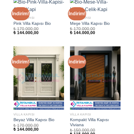
İndirim!
İndirim!
VILLA KAPISI
VILLA KAPISI
Pink Villa Kapısı Bio
Meşe Villa Kapısı Bio
₺
170.000,00
₺
170.000,00
Orijinal
Şu
Orijinal
Şu
₺
144.000,00
₺
144.000,00
fiyat:
andaki
fiyat:
andaki
₺ 170.000,00.
fiyat:
₺ 170.000,00.
fiyat:
₺ 144.000,00.
₺ 144.000,00.
İndirim!
İndirim!
VILLA KAPISI
VILLA KAPISI
Kompakt Villa Kapısı
Beyaz Villa Kapısı Bio
Viviana
₺
170.000,00
Orijinal
Şu
₺
144.000,00
₺
150.000,00
fiyat:
andaki
Orijinal
Şu