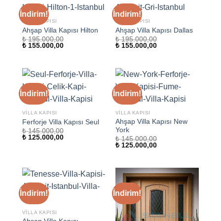
İndirim!
İndirim!
VILLA KAPISI
VILLA KAPISI
Ahşap Villa Kapısı Hilton
Ahşap Villa Kapısı Dallas
₺
195.000,00
₺
195.000,00
Orijinal
Şu
Orijinal
Şu
₺
155.000,00
₺
155.000,00
fiyat:
andaki
fiyat:
andaki
₺ 195.000,00.
fiyat:
₺ 195.000,00.
fiyat:
₺ 155.000,00.
₺ 155.000,00.
İndirim!
İndirim!
VILLA KAPISI
VILLA KAPISI
Ahşap Villa Kapısı New
Ferforje Villa Kapısı Seul
York
₺
145.000,00
Orijinal
Şu
₺
125.000,00
₺
145.000,00
fiyat:
andaki
Orijinal
Şu
₺
125.000,00
₺ 145.000,00.
fiyat:
fiyat:
andaki
₺ 125.000,00.
₺ 145.000,00.
fiyat:
₺ 125.000,00.
İndirim!
İndirim!
VILLA KAPISI