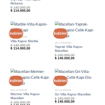
Mckenzi
₺
140.000,00
Orijinal
Şu
₺
114.000,00
fiyat:
andaki
₺ 140.000,00.
fiyat:
₺ 114.000,00.
İndirim!
İndirim!
VILLA KAPISI
Villa Kapısı Marble
VILLA KAPISI
₺
140.000,00
Yaprak Villa Kapısı
Orijinal
Şu
₺
114.000,00
Macellan
fiyat:
andaki
₺ 140.000,00.
fiyat:
₺
160.000,00
₺ 114.000,00.
Orijinal
Şu
₺
140.000,00
fiyat:
andaki
₺ 160.000,00.
fiyat:
₺ 140.000,00.
İndirim!
İndirim!
VILLA KAPISI
VILLA KAPISI
Mermer Villa Kapısı
Gri Villa Kapısı Macellan
Macellan
₺
160.000,00
Orijinal
Şu
₺
140.000,00
₺
160.000,00
fiyat:
andaki