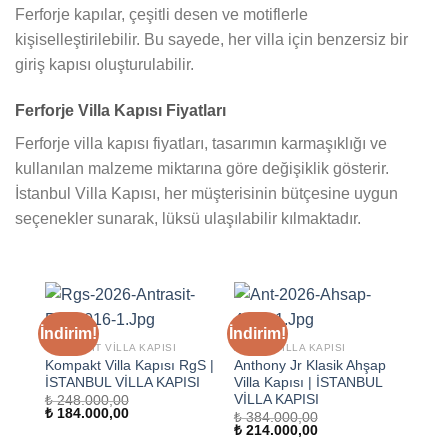
Ferforje kapılar, çeşitli desen ve motiflerle
kişiselleştirilebilir. Bu sayede, her villa için benzersiz bir
giriş kapısı oluşturulabilir.
Ferforje Villa Kapısı Fiyatları
Ferforje villa kapısı fiyatları, tasarımın karmaşıklığı ve
kullanılan malzeme miktarına göre değişiklik gösterir.
İstanbul Villa Kapısı, her müşterisinin bütçesine uygun
seçenekler sunarak, lüksü ulaşılabilir kılmaktadır.
İndirim!
İndirim!
KOMPOZIT VILLA KAPISI
AHŞAP VILLA KAPISI
Kompakt Villa Kapısı RgS |
Anthony Jr Klasik Ahşap
İSTANBUL VİLLA KAPISI
Villa Kapısı | İSTANBUL
VİLLA KAPISI
₺
248.000,00
Orijinal
Şu
₺
184.000,00
₺
384.000,00
fiyat:
andaki
Orijinal
Şu
₺
214.000,00
₺ 248.000,00.
fiyat:
fiyat:
andaki