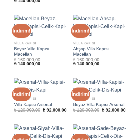
Orijinal
Şu
₺
140.000,00
₺ 160.000,00.
fiyat:
fiyat:
andaki
₺ 140.000,00.
₺ 160.000,00.
fiyat:
₺ 140.000,00.
İndirim!
İndirim!
VILLA KAPISI
VILLA KAPISI
Beyaz Villa Kapısı
Ahşap Villa Kapısı
Macellan
Macellan
₺
160.000,00
₺
160.000,00
Orijinal
Şu
Orijinal
Şu
₺
140.000,00
₺
140.000,00
fiyat:
andaki
fiyat:
andaki
₺ 160.000,00.
fiyat:
₺ 160.000,00.
fiyat:
₺ 140.000,00.
₺ 140.000,00.
İndirim!
İndirim!
VILLA KAPISI
VILLA KAPISI
Villa Kapısı Arsenal
Beyaz Villa Kapısı Arsenal
Orijinal
Şu
Orijinal
Şu
₺
120.000,00
₺
92.000,00
₺
120.000,00
₺
92.000,00
fiyat:
andaki
fiyat:
andaki
₺ 120.000,00.
fiyat:
₺ 120.000,00.
fiyat:
₺ 92.000,00.
₺ 92.00