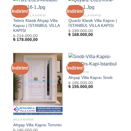
İndirim!
İndirim!
AHŞAP VILLA KAPISI
AHŞAP VILLA KAPISI
Tebriz Klasik Ahşap Villa
Quartz Klasik Villa Kapısı |
Kapısı | İSTANBUL VİLLA
İSTANBUL VİLLA KAPISI
KAPISI
₺
199.000,00
Orijinal
Şu
₺
168.000,00
₺
214.000,00
fiyat:
andaki
Orijinal
Şu
₺
178.000,00
₺ 199.000,00.
fiyat:
fiyat:
andaki
₺ 168.000,00.
₺ 214.000,00.
fiyat:
₺ 178.000,00.
İndirim!
İndirim!
VILLA KAPISI
Ahşap Villa Kapısı Snob
₺
195.000,00
Orijinal
Şu
₺
155.000,00
fiyat:
andaki
₺ 195.000,00.
fiyat:
₺ 155.000,00.
VILLA KAPISI
Ahşap Villa Kapısı Toronto
₺
195.000,00