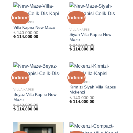
₺ 114.000,00.
₺ 114.000,00.
İndirim!
İndirim!
VILLA KAPISI
Villa Kapısı New Maze
VILLA KAPISI
₺
140.000,00
Siyah Villa Kapısı New
Orijinal
Şu
₺
114.000,00
Maze
fiyat:
andaki
₺ 140.000,00.
fiyat:
₺
140.000,00
₺ 114.000,00.
Orijinal
Şu
₺
114.000,00
fiyat:
andaki
₺ 140.000,00.
fiyat:
₺ 114.000,00.
İndirim!
İndirim!
VILLA KAPISI
Kırmızı Siyah Villa Kapısı
VILLA KAPISI
Mckenzi
Beyaz Villa Kapısı New
₺
140.000,00
Maze
Orijinal
Şu
₺
114.000,00
₺
140.000,00
fiyat:
andaki
Orijinal
Şu
₺
114.000,00
₺ 140.000,00.
fiyat:
fiyat:
andaki
₺ 114.000,00.
₺ 140.000,00.
fiyat:
₺ 114.000,00.