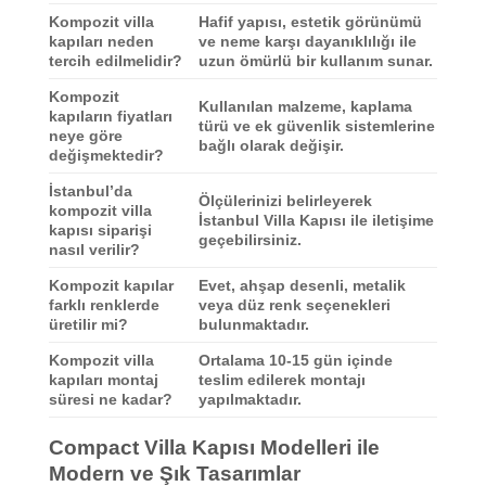
Kompozit villa
Hafif yapısı, estetik görünümü
kapıları neden
ve neme karşı dayanıklılığı ile
tercih edilmelidir?
uzun ömürlü bir kullanım sunar.
Kompozit
Kullanılan malzeme, kaplama
kapıların fiyatları
türü ve ek güvenlik sistemlerine
neye göre
bağlı olarak değişir.
değişmektedir?
İstanbul’da
Ölçülerinizi belirleyerek
kompozit villa
İstanbul Villa Kapısı ile iletişime
kapısı siparişi
geçebilirsiniz.
nasıl verilir?
Kompozit kapılar
Evet, ahşap desenli, metalik
farklı renklerde
veya düz renk seçenekleri
üretilir mi?
bulunmaktadır.
Kompozit villa
Ortalama 10-15 gün içinde
kapıları montaj
teslim edilerek montajı
süresi ne kadar?
yapılmaktadır.
Compact Villa Kapısı Modelleri ile
Modern ve Şık Tasarımlar