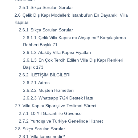
2.5.1
Sıkça Sorulan Sorular
2.6
Çelik Dış Kapı Modelleri: İstanbul'un En Dayanıklı Villa
Kapıları
2.6.1
Sıkça Sorulan Sorular
2.6.1.1
Çelik Villa Kapısı mı Ahşap mı? Karşılaştırma
Rehberi Başlık 71
2.6.1.2
Ataköy Villa Kapısı Fiyatları
2.6.1.3
En Çok Tercih Edilen Villa Dış Kapı Renkleri
Başlık 173
2.6.2
İLETİŞİM BİLGİLERİ
2.6.2.1
Adres
2.6.2.2
Müşteri Hizmetleri
2.6.2.3
Whatsapp 7/24 Destek Hattı
2.7
Villa Kapısı Siparişi ve Teslimat Süreci
2.7.1
10 Yıl Garanti ile Güvence
2.7.2
Yurtdışı ve Türkiye Genelinde Hizmet
2.8
Sıkça Sorulan Sorular
2.8.1
Villa kapısı nedir?