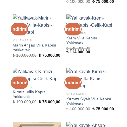
fiyat:
andaki
Orijinal
Şu
₺
100.000,00
₺
75.000,00
₺ 120.000,00.
fiyat:
fiyat:
andaki
₺ 92.000,00.
₺ 100.000,00.
fiyat:
₺ 75.00
İndirim!
İndirim!
VILLA KAPISI
Krem Villa Kapısı
VILLA KAPISI
Yalıkavak
Marin Ahşap Villa Kapısı
₺
140.000,00
Yalıkavak
Orijinal
Şu
₺
114.000,00
Orijinal
Şu
₺
100.000,00
₺
75.000,00
fiyat:
andaki
fiyat:
andaki
₺ 140.000,00.
fiyat:
₺ 100.000,00.
fiyat:
₺ 114.000,00.
₺ 75.000,00.
İndirim!
İndirim!
VILLA KAPISI
Kırmızı Villa Kapısı
VILLA KAPISI
Yalıkavak
Kırmızı Siyah Villa Kapısı
Orijinal
Şu
₺
100.000,00
₺
75.000,00
Yalıkavak
fiyat:
andaki
Orijinal
Şu
₺ 100.000,00.
fiyat:
₺
100.000,00
₺
75.000,00
fiyat:
andaki
₺ 75.000,00.
₺ 100.000,00.
fiyat:
₺ 75.00