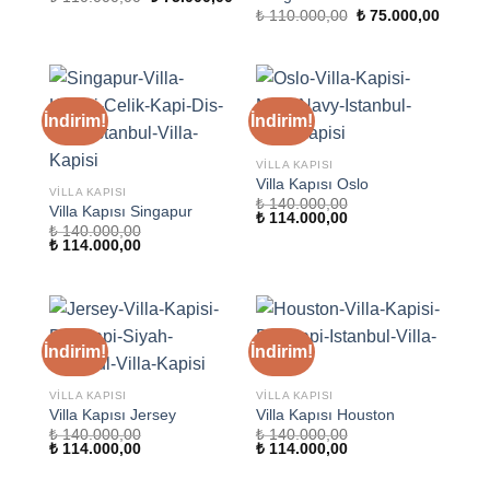
fiyat:
andaki
Orijinal
Şu
₺
110.000,00
₺
75.000,00
₺ 110.000,00.
fiyat:
fiyat:
andaki
₺ 75.000,00.
₺ 110.000,00.
fiyat:
₺ 75.00
İndirim!
İndirim!
VILLA KAPISI
Villa Kapısı Oslo
VILLA KAPISI
₺
140.000,00
Villa Kapısı Singapur
Orijinal
Şu
₺
114.000,00
₺
140.000,00
fiyat:
andaki
Orijinal
Şu
₺
114.000,00
₺ 140.000,00.
fiyat:
fiyat:
andaki
₺ 114.000,00.
₺ 140.000,00.
fiyat:
₺ 114.000,00.
İndirim!
İndirim!
VILLA KAPISI
VILLA KAPISI
Villa Kapısı Jersey
Villa Kapısı Houston
₺
140.000,00
₺
140.000,00
Orijinal
Şu
Orijinal
Şu
₺
114.000,00
₺
114.000,00
fiyat:
andaki
fiyat:
andaki
₺ 140.000,00.
fiyat:
₺ 140.000,00.
fiyat: