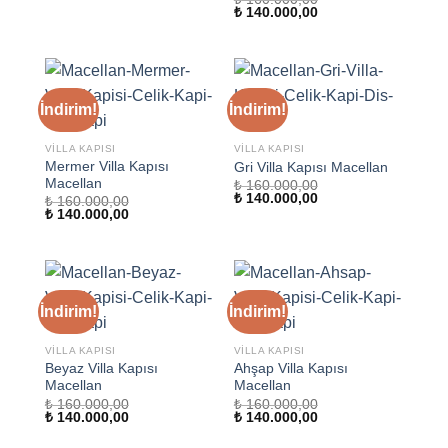
₺ 114.000,00.
Orijinal
Şu
₺
140.000,00
fiyat:
andaki
₺ 160.000,00.
fiyat:
₺ 140.000,00.
İndirim!
İndirim!
VILLA KAPISI
VILLA KAPISI
Mermer Villa Kapısı
Gri Villa Kapısı Macellan
Macellan
₺
160.000,00
Orijinal
Şu
₺
140.000,00
₺
160.000,00
fiyat:
andaki
Orijinal
Şu
₺
140.000,00
₺ 160.000,00.
fiyat:
fiyat:
andaki
₺ 140.000,00.
₺ 160.000,00.
fiyat:
₺ 140.000,00.
İndirim!
İndirim!
VILLA KAPISI
VILLA KAPISI
Beyaz Villa Kapısı
Ahşap Villa Kapısı
Macellan
Macellan
₺
160.000,00
₺
160.000,00
Orijinal
Şu
Orijinal
Şu
₺
140.000,00
₺
140.000,00
fiyat:
andaki
fiyat:
andaki
₺ 160.000,00.
fiyat:
₺ 160.000,00.
fiyat: