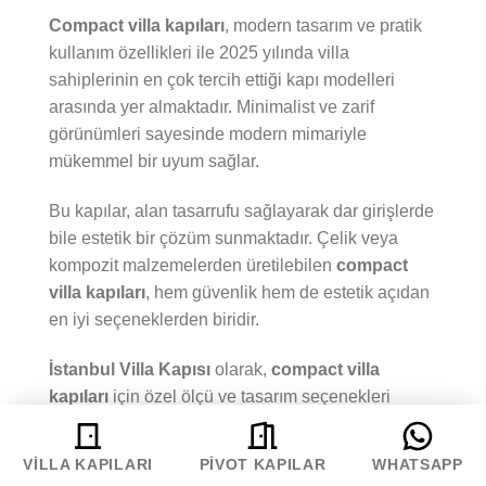
Compact villa kapıları
, modern tasarım ve pratik
kullanım özellikleri ile 2025 yılında villa
sahiplerinin en çok tercih ettiği kapı modelleri
arasında yer almaktadır. Minimalist ve zarif
görünümleri sayesinde modern mimariyle
mükemmel bir uyum sağlar.
Bu kapılar, alan tasarrufu sağlayarak dar girişlerde
bile estetik bir çözüm sunmaktadır. Çelik veya
kompozit malzemelerden üretilebilen
compact
villa kapıları
, hem güvenlik hem de estetik açıdan
en iyi seçeneklerden biridir.
İstanbul Villa Kapısı
olarak,
compact villa
kapıları
için özel ölçü ve tasarım seçenekleri
sunmaktayız. En uygun fiyat ve modeller hakkında
bilgi almak için bizimle iletişime geçebilirsiniz.
VILLA KAPILARI
PIVOT KAPILAR
WHATSAPP