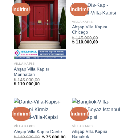
İndirim!
İndirim!
VILLA KAPISI
Ahşap Villa Kapısı
Chicago
₺
145.000,00
Orijinal
Şu
₺
110.000,00
fiyat:
andaki
₺ 145.000,00.
fiyat:
₺ 110.000,00.
VILLA KAPISI
Ahşap Villa Kapısı
Manhattan
₺
145.000,00
Orijinal
Şu
₺
110.000,00
fiyat:
andaki
₺ 145.000,00.
fiyat:
₺ 110.000,00.
İndirim!
İndirim!
VILLA KAPISI
VILLA KAPISI
Ahşap Villa Kapısı
Ahşap Villa Kapısı Dante
Bangkok
Orijinal
Şu
₺
110.000,00
₺
75.000,00