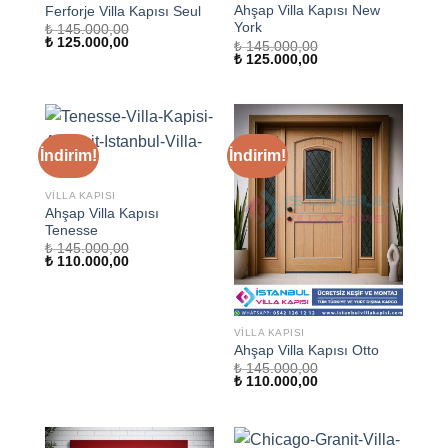
Ahşap Villa Kapısı New
Ferforje Villa Kapısı Seul
York
₺
145.000,00
Orijinal
Şu
₺
125.000,00
₺
145.000,00
fiyat:
andaki
Orijinal
Şu
₺
125.000,00
₺ 145.000,00.
fiyat:
fiyat:
andaki
₺ 125.000,00.
₺ 145.000,00.
fiyat:
₺ 125.000,00.
İndirim!
İndirim!
VILLA KAPISI
Ahşap Villa Kapısı
Tenesse
₺
145.000,00
Orijinal
Şu
₺
110.000,00
fiyat:
andaki
₺ 145.000,00.
fiyat:
₺ 110.000,00.
VILLA KAPISI
Ahşap Villa Kapısı Otto
₺
145.000,00
Orijinal
Şu
₺
110.000,00
fiyat:
andaki
₺ 145.000,00.
fiyat:
₺ 110.000,00.