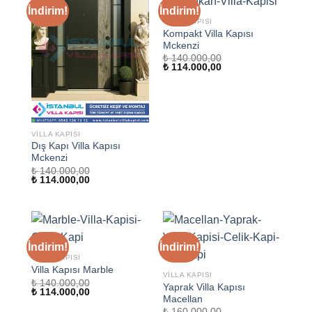
İndirim!
İndirim!
VILLA KAPISI
Kompakt Villa Kapısı
Mckenzi
₺
140.000,00
Orijinal
Şu
₺
114.000,00
fiyat:
andaki
₺ 140.000,00.
fiyat:
₺ 114.000,00.
VILLA KAPISI
Dış Kapı Villa Kapısı
Mckenzi
₺
140.000,00
Orijinal
Şu
₺
114.000,00
fiyat:
andaki
₺ 140.000,00.
fiyat:
₺ 114.000,00.
İndirim!
İndirim!
VILLA KAPISI
Villa Kapısı Marble
VILLA KAPISI
₺
140.000,00
Yaprak Villa Kapısı
Orijinal
Şu
₺
114.000,00
Macellan
fiyat:
andaki
₺ 140.000,00.
fiyat:
₺
160.000,00