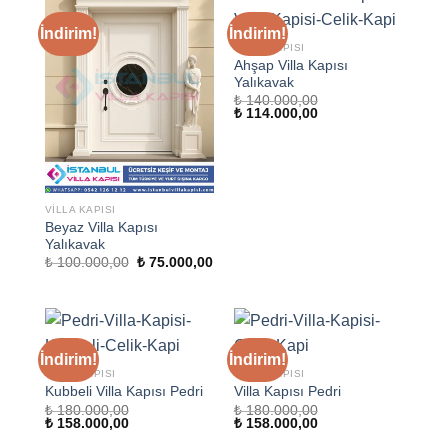
İndirim!
İndirim!
VILLA KAPISI
Ahşap Villa Kapısı
Yalıkavak
₺
140.000,00
Orijinal
Şu
₺
114.000,00
fiyat:
andaki
₺ 140.000,00.
fiyat:
₺ 114.000,00.
VILLA KAPISI
Beyaz Villa Kapısı
Yalıkavak
Orijinal
Şu
₺
100.000,00
₺
75.000,00
fiyat:
andaki
₺ 100.000,00.
fiyat:
₺ 75.000,00.
İndirim!
İndirim!
VILLA KAPISI
VILLA KAPISI
Kubbeli Villa Kapısı Pedri
Villa Kapısı Pedri
₺
180.000,00
₺
180.000,00
Orijinal
Şu
Orijinal
Şu
₺
158.000,00
₺
158.000,00
fiyat:
andaki
fiyat:
andaki