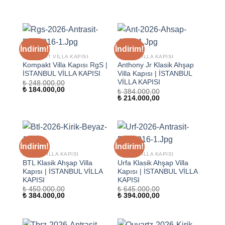
İndirim!
İndirim!
KOMPOZIT VILLA KAPISI
AHŞAP VILLA KAPISI
Kompakt Villa Kapısı RgS |
Anthony Jr Klasik Ahşap
İSTANBUL VİLLA KAPISI
Villa Kapısı | İSTANBUL
VİLLA KAPISI
₺
248.000,00
Orijinal
Şu
₺
184.000,00
₺
384.000,00
fiyat:
andaki
Orijinal
Şu
₺
214.000,00
₺ 248.000,00.
fiyat:
fiyat:
andaki
₺ 184.000,00.
₺ 384.000,00.
fiyat:
₺ 214.000,00.
İndirim!
İndirim!
AHŞAP VILLA KAPISI
AHŞAP VILLA KAPISI
BTL Klasik Ahşap Villa
Urfa Klasik Ahşap Villa
Kapısı | İSTANBUL VİLLA
Kapısı | İSTANBUL VİLLA
KAPISI
KAPISI
₺
450.000,00
₺
645.000,00
Orijinal
Şu
Orijinal
Şu
₺
384.000,00
₺
394.000,00
fiyat:
andaki
fiyat:
andaki
₺ 450.000,00.
fiyat:
₺ 645.000,00.
fiyat:
₺ 384.000,00.
₺ 394.000,00.