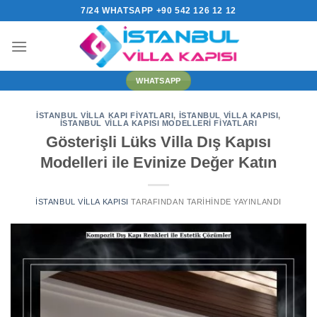
İçeriğe
7/24 WHATSAPP +90 542 126 12 12
atla
WHATSAPP
İSTANBUL VILLA KAPI FIYATLARI
,
İSTANBUL VILLA KAPISI
,
İSTANBUL VILLA KAPISI MODELLERI FIYATLARI
Gösterişli Lüks Villa Dış Kapısı
Modelleri ile Evinize Değer Katın
İSTANBUL VILLA KAPISI
TARAFINDAN
TARIHINDE YAYINLANDI