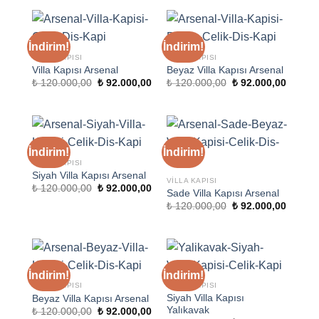
₺ 140.000,00.
₺ 140.000,00.
İndirim!
İndirim!
VILLA KAPISI
VILLA KAPISI
Villa Kapısı Arsenal
Beyaz Villa Kapısı Arsenal
Orijinal
Şu
Orijinal
Şu
₺
120.000,00
₺
92.000,00
₺
120.000,00
₺
92.000,00
fiyat:
andaki
fiyat:
andaki
₺ 120.000,00.
fiyat:
₺ 120.000,00.
fiyat:
₺ 92.000,00.
₺ 92.00
İndirim!
İndirim!
VILLA KAPISI
Siyah Villa Kapısı Arsenal
VILLA KAPISI
Orijinal
Şu
₺
120.000,00
₺
92.000,00
Sade Villa Kapısı Arsenal
fiyat:
andaki
Orijinal
Şu
₺ 120.000,00.
fiyat:
₺
120.000,00
₺
92.000,00
fiyat:
andaki
₺ 92.000,00.
₺ 120.000,00.
fiyat:
₺ 92.00
İndirim!
İndirim!
VILLA KAPISI
VILLA KAPISI
Siyah Villa Kapısı
Beyaz Villa Kapısı Arsenal
Yalıkavak
Orijinal
Şu
₺
120.000,00
₺
92.000,00