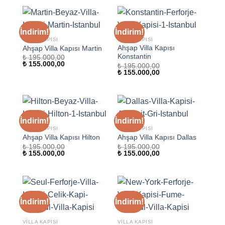
₺ 155.000,00.
İndirim!
İndirim!
VILLA KAPISI
VILLA KAPISI
Ahşap Villa Kapısı
Ahşap Villa Kapısı Martin
Konstantin
₺
195.000,00
Orijinal
Şu
₺
155.000,00
₺
195.000,00
fiyat:
andaki
Orijinal
Şu
₺
155.000,00
₺ 195.000,00.
fiyat:
fiyat:
andaki
₺ 155.000,00.
₺ 195.000,00.
fiyat:
₺ 155.000,00.
İndirim!
İndirim!
VILLA KAPISI
VILLA KAPISI
Ahşap Villa Kapısı Hilton
Ahşap Villa Kapısı Dallas
₺
195.000,00
₺
195.000,00
Orijinal
Şu
Orijinal
Şu
₺
155.000,00
₺
155.000,00
fiyat:
andaki
fiyat:
andaki
₺ 195.000,00.
fiyat:
₺ 195.000,00.
fiyat:
₺ 155.000,00.
₺ 155.000,00.
İndirim!
İndirim!
VILLA KAPISI
VILLA KAPISI