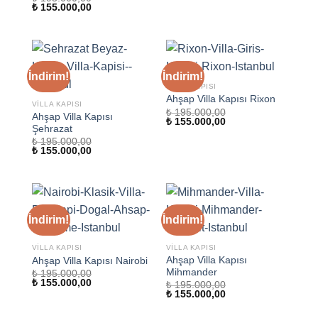
Orijinal
Şu
₺
155.000,00
fiyat:
andaki
₺ 195.000,00.
fiyat:
₺ 155.000,00.
İndirim!
İndirim!
VILLA KAPISI
Ahşap Villa Kapısı Rixon
VILLA KAPISI
₺
195.000,00
Ahşap Villa Kapısı
Orijinal
Şu
₺
155.000,00
Şehrazat
fiyat:
andaki
₺ 195.000,00.
fiyat:
₺
195.000,00
₺ 155.000,00.
Orijinal
Şu
₺
155.000,00
fiyat:
andaki
₺ 195.000,00.
fiyat:
₺ 155.000,00.
İndirim!
İndirim!
VILLA KAPISI
VILLA KAPISI
Ahşap Villa Kapısı
Ahşap Villa Kapısı Nairobi
Mihmander
₺
195.000,00
Orijinal
Şu
₺
155.000,00
₺
195.000,00
fiyat:
andaki
Orijinal
Şu
₺
155.000,00
₺ 195.000,00.
fiyat:
fiyat:
andaki
₺ 155.000,00.
₺ 195.000,00.
fiyat: