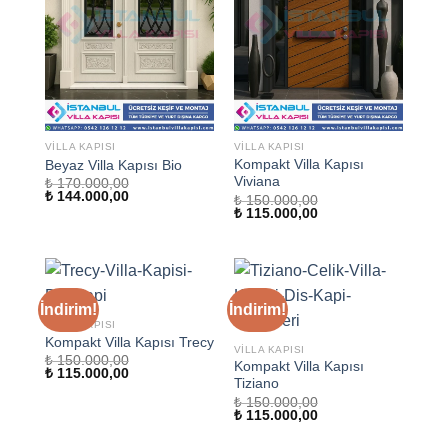
VILLA KAPISI
VILLA KAPISI
Kompakt Villa Kapısı
Beyaz Villa Kapısı Bio
Viviana
₺
170.000,00
Orijinal
Şu
₺
144.000,00
₺
150.000,00
fiyat:
andaki
Orijinal
Şu
₺
115.000,00
₺ 170.000,00.
fiyat:
fiyat:
andaki
₺ 144.000,00.
₺ 150.000,00.
fiyat:
₺ 115.000,00.
İndirim!
İndirim!
VILLA KAPISI
Kompakt Villa Kapısı Trecy
VILLA KAPISI
₺
150.000,00
Kompakt Villa Kapısı
Orijinal
Şu
₺
115.000,00
Tiziano
fiyat:
andaki
₺ 150.000,00.
fiyat:
₺
150.000,00
₺ 115.000,00.
Orijinal
Şu
₺
115.000,00
fiyat:
andaki
₺ 150.000,00.
fiyat: