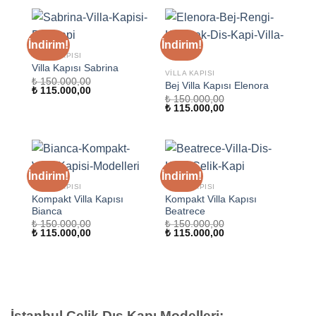
₺ 115.000,00.
İndirim!
İndirim!
VILLA KAPISI
Villa Kapısı Sabrina
VILLA KAPISI
₺
150.000,00
Bej Villa Kapısı Elenora
Orijinal
Şu
₺
115.000,00
fiyat:
andaki
₺
150.000,00
Orijinal
Şu
₺ 150.000,00.
fiyat:
₺
115.000,00
fiyat:
andaki
₺ 115.000,00.
₺ 150.000,00.
fiyat:
₺ 115.000,00.
İndirim!
İndirim!
VILLA KAPISI
VILLA KAPISI
Kompakt Villa Kapısı
Kompakt Villa Kapısı
Bianca
Beatrece
₺
150.000,00
₺
150.000,00
Orijinal
Şu
Orijinal
Şu
₺
115.000,00
₺
115.000,00
fiyat:
andaki
fiyat:
andaki
₺ 150.000,00.
fiyat:
₺ 150.000,00.
fiyat:
₺ 115.000,00.
₺ 115.000,00.
İstanbul Çelik Dış Kapı Modelleri: