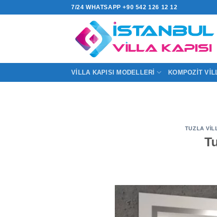
İçeriğe
7/24 WHATSAPP +90 542 126 12 12
atla
VILLA KAPISI MODELLERI
KOMPOZIT VIL
TUZLA VIL
Tu