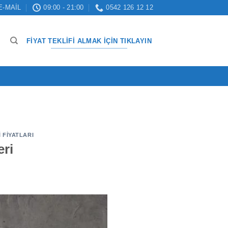
E-MAIL
09:00 - 21:00
0542 126 12 12
FIYAT TEKLIFI ALMAK İÇIN TIKLAYIN
 FIYATLARI
eri