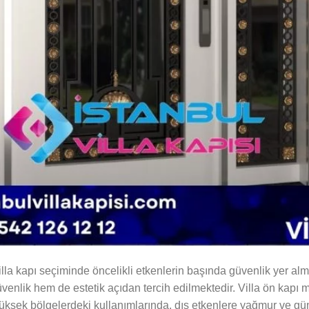
illa kapı seçiminde öncelikli etkenlerin başında güvenlik yer al
üvenlik hem de estetik açıdan tercih edilmektedir. Villa ön kapı m
yüksek bölgelerdeki kullanımlarında, dış etkenlere yağmur ve gün