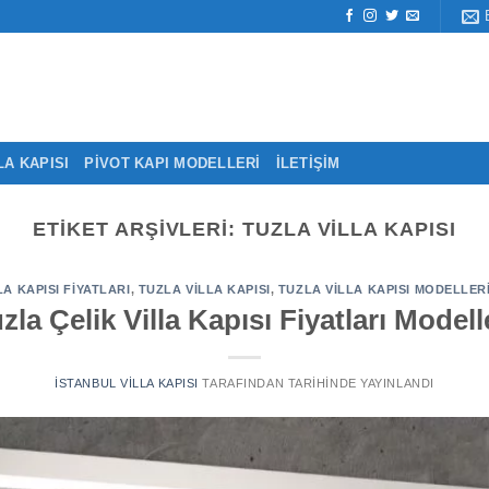
LA KAPISI
PIVOT KAPI MODELLERI
İLETIŞIM
ETIKET ARŞIVLERI:
TUZLA VILLA KAPISI
LA KAPISI FIYATLARI
,
TUZLA VILLA KAPISI
,
TUZLA VILLA KAPISI MODELLERI
zla Çelik Villa Kapısı Fiyatları Modell
İSTANBUL VILLA KAPISI
TARAFINDAN
TARIHINDE YAYINLANDI