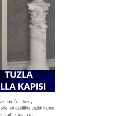
maktadır. Üst düzey
odelleri özellikle yazlık kapısı
eş gibi kapının dış