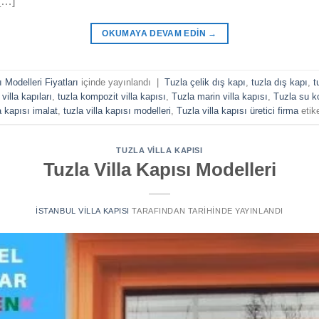
[…]
OKUMAYA DEVAM EDIN
→
 Modelleri Fiyatları
içinde yayınlandı
|
Tuzla çelik dış kapı
,
tuzla dış kapı
,
t
illa kapıları
,
tuzla kompozit villa kapısı
,
Tuzla marin villa kapısı
,
Tuzla su ko
a kapısı imalat
,
tuzla villa kapısı modelleri
,
Tuzla villa kapısı üretici firma
etike
TUZLA VILLA KAPISI
Tuzla Villa Kapısı Modelleri
İSTANBUL VILLA KAPISI
TARAFINDAN
TARIHINDE YAYINLANDI