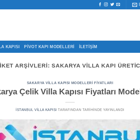
LA KAPISI
PIVOT KAPI MODELLERI
İLETIŞIM
IKET ARŞIVLERI:
SAKARYA VILLA KAPI ÜRETIC
SAKARYA VILLA KAPISI MODELLERI FIYATLARI
arya Çelik Villa Kapısı Fiyatları Model
İSTANBUL VILLA KAPISI
TARAFINDAN
TARIHINDE YAYINLANDI