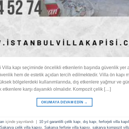
 Villa kapı seçiminde öncelikli etkenlerin başında güvenlik yer 
üvenlik hem de estetik açıdan tercih edilmektedir. Villa ön kapı m
yüksek bölgelerdeki kullanımlarında, dış etkenlere yağmur ve gün
etkenlere karşı dayanıklı olmalıdır. Kompozit çelik […]
OKUMAYA DEVAM EDIN
→
arı
içinde yayınlandı
|
10 yıl garantilli çelik kapı
,
dış kapı
,
ferforjeli villa kapı
Sakarya çelik villa kapısı
,
Sakarya ferforje villa kapısı
,
sakarya kompozit vill