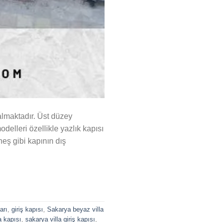
almaktadır. Üst düzey
odelleri özellikle yazlık kapısı
eş gibi kapının dış
ları
,
giriş kapısı
,
Sakarya beyaz villa
a kapısı
,
sakarya villa giriş kapısı
,