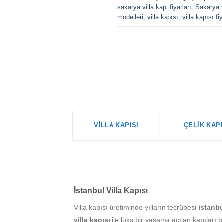
sakarya villa kapı fiyatları
,
Sakarya v
modelleri
,
villa kapısı
,
villa kapısı fiy
VILLA KAPISI
ÇELIK KAP
İstanbul Villa Kapısı
Villa kapısı üretiminde yılların tecrübesi
istanb
villa kapısı
ile lüks bir yaşama açılan kapıları bi