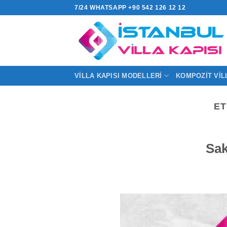
İçeriğe
7/24 WHATSAPP +90 542 126 12 12
atla
VILLA KAPISI MODELLERI
KOMPOZIT VIL
ET
Sak