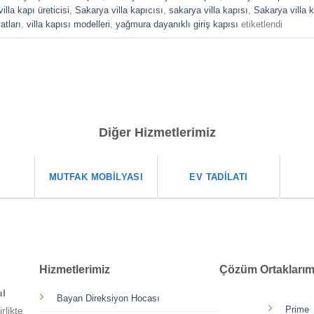
illa kapı üreticisi
,
Sakarya villa kapıcısı
,
sakarya villa kapısı
,
Sakarya villa k
atları
,
villa kapısı modelleri
,
yağmura dayanıklı giriş kapısı
etiketlendi
Diğer Hizmetlerimiz
I
MUTFAK MOBILYASI
EV TADILATI
Hizmetlerimiz
Çözüm Ortaklarım
ul
Bayan Direksiyon Hocası
Prime
rlikte