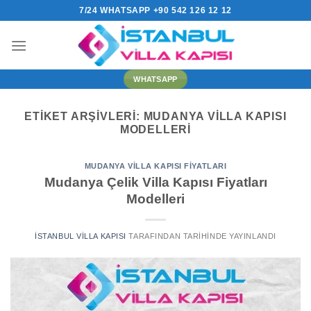
İçeriğe
7/24 WHATSAPP +90 542 126 12 12
atla
WHATSAPP
ETIKET ARŞIVLERI:
MUDANYA VILLA KAPISI
MODELLERI
MUDANYA VILLA KAPISI FIYATLARI
Mudanya Çelik Villa Kapısı Fiyatları
Modelleri
İSTANBUL VILLA KAPISI
TARAFINDAN
TARIHINDE YAYINLANDI