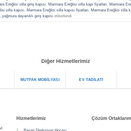
a Ereğlisi villa giriş kapısı
,
Marmara Ereğlisi villa kapı fiyatları
,
Marmara Ereğl
si villa kapısı
,
Marmara Ereğlisi villa kapısı fiyatları
,
Marmara Ereğlisi villa k
,
yağmura dayanıklı giriş kapısı
etiketlendi
Diğer Hizmetlerimiz
I
MUTFAK MOBILYASI
EV TADILATI
Hizmetlerimiz
Çözüm Ortaklarım
ul
Bayan Direksiyon Hocası