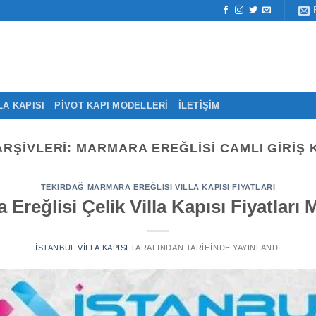
LA KAPISI
PIVOT KAPI MODELLERI
İLETIŞIM
ARŞIVLERI:
MARMARA EREĞLISI CAMLI GIRIŞ 
TEKIRDAĞ MARMARA EREĞLISI VILLA KAPISI FIYATLARI
Ereğlisi Çelik Villa Kapısı Fiyatları 
İSTANBUL VILLA KAPISI
TARAFINDAN
TARIHINDE YAYINLANDI