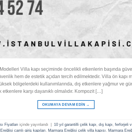
Modelleri Villa kapı seçiminde öncelikli etkenlerin başında güve
üvenlik hem de estetik açıdan tercih edilmektedir. Villa ön kapı m
yüksek bölgelerdeki kullanımlarında, dış etkenlere yağmur ve gün
etkenlere karşı dayanıklı olmalıdır. Kompozit […]
OKUMAYA DEVAM EDIN
→
ı Fiyatları
içinde yayınlandı
|
10 yıl garantilli çelik kapı
,
dış kapı
,
ferforjeli v
reğlisi camlı giriş kapıları
,
Marmara Ereğlisi çelik villa kapısı
,
Marmara Ereğli