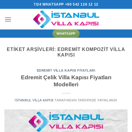
İçeriğe
7/24 WHATSAPP +90 542 126 12 12
atla
WHATSAPP
ETIKET ARŞIVLERI:
EDREMIT KOMPOZIT VILLA
KAPISI
EDREMIT VILLA KAPISI FIYATLARI
Edremit Çelik Villa Kapısı Fiyatları
Modelleri
İSTANBUL VILLA KAPISI
TARAFINDAN
TARIHINDE YAYINLANDI