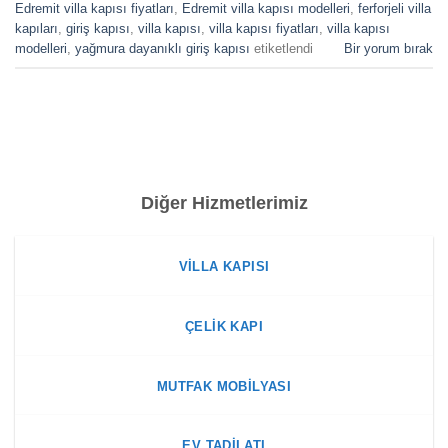
Edremit villa kapısı fiyatları
,
Edremit villa kapısı modelleri
,
ferforjeli villa
kapıları
,
giriş kapısı
,
villa kapısı
,
villa kapısı fiyatları
,
villa kapısı
modelleri
,
yağmura dayanıklı giriş kapısı
etiketlendi
Bir yorum bırak
Diğer Hizmetlerimiz
VILLA KAPISI
ÇELIK KAPI
MUTFAK MOBILYASI
EV TADILATI