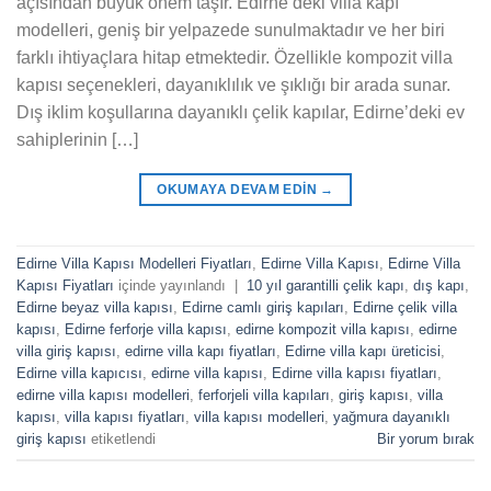
açısından büyük önem taşır. Edirne’deki villa kapı
modelleri, geniş bir yelpazede sunulmaktadır ve her biri
farklı ihtiyaçlara hitap etmektedir. Özellikle kompozit villa
kapısı seçenekleri, dayanıklılık ve şıklığı bir arada sunar.
Dış iklim koşullarına dayanıklı çelik kapılar, Edirne’deki ev
sahiplerinin […]
OKUMAYA DEVAM EDIN
→
Edirne Villa Kapısı Modelleri Fiyatları
,
Edirne Villa Kapısı
,
Edirne Villa
Kapısı Fiyatları
içinde yayınlandı
|
10 yıl garantilli çelik kapı
,
dış kapı
,
Edirne beyaz villa kapısı
,
Edirne camlı giriş kapıları
,
Edirne çelik villa
kapısı
,
Edirne ferforje villa kapısı
,
edirne kompozit villa kapısı
,
edirne
villa giriş kapısı
,
edirne villa kapı fiyatları
,
Edirne villa kapı üreticisi
,
Edirne villa kapıcısı
,
edirne villa kapısı
,
Edirne villa kapısı fiyatları
,
edirne villa kapısı modelleri
,
ferforjeli villa kapıları
,
giriş kapısı
,
villa
kapısı
,
villa kapısı fiyatları
,
villa kapısı modelleri
,
yağmura dayanıklı
giriş kapısı
etiketlendi
Bir yorum bırak