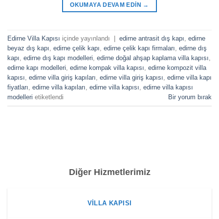
OKUMAYA DEVAM EDIN
→
Edirne Villa Kapısı
içinde yayınlandı
|
edirne antrasit dış kapı
,
edirne
beyaz dış kapı
,
edirne çelik kapı
,
edirne çelik kapı firmaları
,
edirne dış
kapı
,
edirne dış kapı modelleri
,
edirne doğal ahşap kaplama villa kapısı
,
edirne kapı modelleri
,
edirne kompak villa kapısı
,
edirne kompozit villa
kapısı
,
edirne villa giriş kapıları
,
edirne villa giriş kapısı
,
edirne villa kapı
fiyatları
,
edirne villa kapıları
,
edirne villa kapısı
,
edirne villa kapısı
modelleri
etiketlendi
Bir yorum bırak
Diğer Hizmetlerimiz
VILLA KAPISI