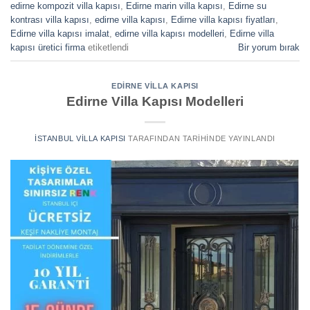
edirne kompozit villa kapısı
,
Edirne marin villa kapısı
,
Edirne su
kontrası villa kapısı
,
edirne villa kapısı
,
Edirne villa kapısı fiyatları
,
Edirne villa kapısı imalat
,
edirne villa kapısı modelleri
,
Edirne villa
kapısı üretici firma
etiketlendi
Bir yorum bırak
EDIRNE VILLA KAPISI
Edirne Villa Kapısı Modelleri
İSTANBUL VILLA KAPISI
TARAFINDAN
TARIHINDE YAYINLANDI