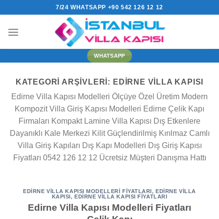
İçeriğe
7/24 WHATSAPP +90 542 126 12 12
atla
WHATSAPP
KATEGORI ARŞIVLERI:
EDIRNE VILLA KAPISI
Edirne Villa Kapısı Modelleri Ölçüye Özel Üretim Modern
Kompozit Villa Giriş Kapısı Modelleri Edirne Çelik Kapı
Firmaları Kompakt Lamine Villa Kapısı Dış Etkenlere
Dayanıklı Kale Merkezi Kilit Güçlendirilmiş Kırılmaz Camlı
Villa Giriş Kapıları Dış Kapı Modelleri Dış Giriş Kapısı
Fiyatları 0542 126 12 12 Ücretsiz Müşteri Danışma Hattı
EDIRNE VILLA KAPISI MODELLERI FIYATLARI
,
EDIRNE VILLA
KAPISI
,
EDIRNE VILLA KAPISI FIYATLARI
Edirne Villa Kapısı Modelleri Fiyatları