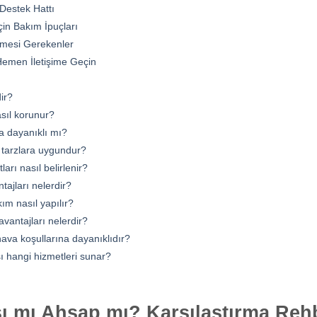
Destek Hattı
çin Bakım İpuçları
lmesi Gerekenler
e Hemen İletişime Geçin
dir?
asıl korunur?
a dayanıklı mı?
 tarzlara uygundur?
tları nasıl belirlenir?
tajları nelerdir?
kım nasıl yapılır?
vantajları nelerdir?
hava koşullarına dayanıklıdır?
sı hangi hizmetleri sunar?
ısı mı Ahşap mı? Karşılaştırma Reh