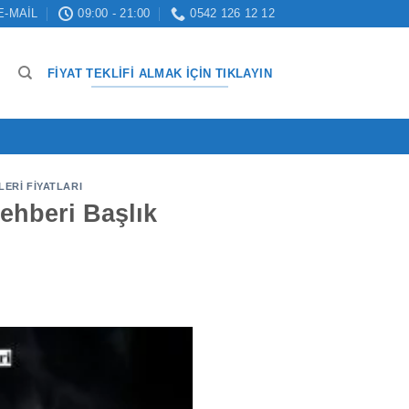
E-MAIL
09:00 - 21:00
0542 126 12 12
FIYAT TEKLIFI ALMAK İÇIN TIKLAYIN
LERI FIYATLARI
Rehberi Başlık