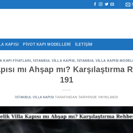
LA KAPISI
PIVOT KAPI MODELLERI
İLETIŞIM
A KAPI FIYATLARI
,
İSTANBUL VILLA KAPISI
,
İSTANBUL VILLA KAPISI MODEL
apısı mı Ahşap mı? Karşılaştırma 
191
İSTANBUL VILLA KAPISI
TARAFINDAN
TARIHINDE YAYINLANDI