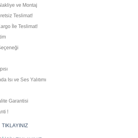
 Nakliye ve Montaj
etsiz Teslimat!
rgo İle Teslimat!
tim
Seçeneği
pısı
nda Isı ve Ses Yalıtımı
ite Garantisi
ti !
 TIKLAYINIZ