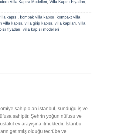
dern Villa Kapısı Modelleri
,
Villa Kapısı Fiyatları
,
illa kapısı
,
kompak villa kapısı
,
kompakt villa
 villa kapısı
,
villa giriş kapısı
,
villa kapıları
,
villa
pısı fiyatları
,
villa kapısı modelleri
omiye sahip olan istanbul, sunduğu iş ve
nüfusa sahiptir. Şehrin yoğun nüfusu ve
takil ev arayışına itmektedir. İstanbul
lların getirmiş olduğu tecrübe ve