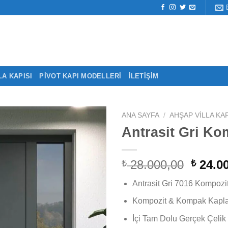
LA KAPISI
PIVOT KAPI MODELLERI
İLETIŞIM
ANA SAYFA
/
AHŞAP VILLA KAP
Antrasit Gri Kom
Orijina
28.000,00
24.00
₺
₺
fiyat:
Antrasit Gri 7016 Kompozit
₺ 28.0
Kompozit & Kompak Kaplam
İçi Tam Dolu Gerçek Çelik