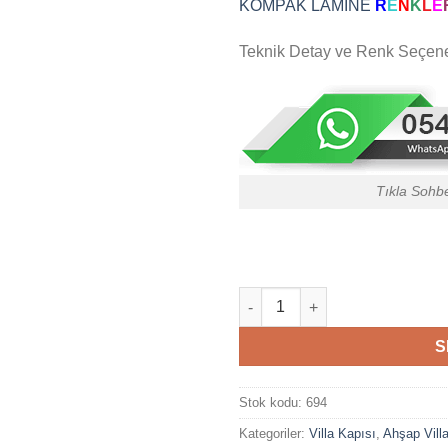
KOMPAK LAMİNE
R
E
N
K
L
E
Teknik Detay ve Renk Seçenek
Tıkla Sohb
Antrasit Gri Kompozit Villa Kap
S
Stok kodu:
694
Kategoriler:
Villa Kapısı
,
Ahşap Vill