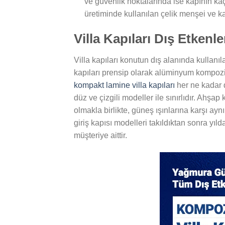
ve güvenlik noktalarında ise kapının kaç me
üretiminde kullanılan çelik menşei ve kal
Villa Kapıları Dış Etkenl
Villa kapıları konutun dış alanında kullanı
kapıları prensip olarak alüminyum kompozit
kompakt lamine villa kapıları
her ne kadar d
düz ve çizgili modeller ile sınırlıdır. Ahş
olmakla birlikte, güneş ışınlarına karşı ay
giriş kapısı modelleri takıldıktan sonra yı
müşteriye aittir.