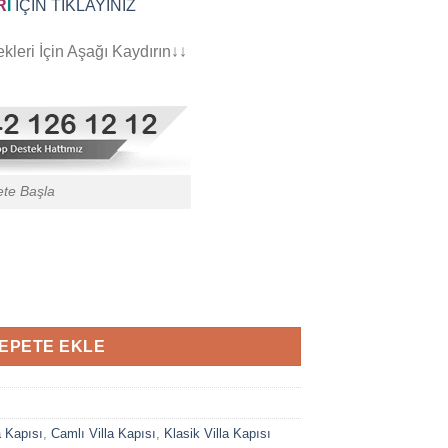
R
İ
İÇİN TIKLAYINIZ
leri İçin Aşağı Kaydırın↓↓
ete Başla
ısı 694 adet
EPETE EKLE
a Kapısı
,
Camlı Villa Kapısı
,
Klasik Villa Kapısı