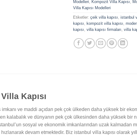
Modelleri
,
Kompozit Villa Kapısı
,
Mo
Villa Kapısı Modelleri
Etiketler:
çeik villa kapısı
,
istanbul v
kapısı
,
kompozit villa kapısı
,
modern
kapısı
,
villa kapısı firmaları
,
villa ka
Villa Kapısı
İş imkanı ve maddi açıdan pek çok ülkeden daha yüksek bir ekon
in en kalabalık ve dünyanın pek çok ülkesinden daha yüksek bir 
ı istanbul’un sosyal ve ekonomik imkanlarından uzak kalmadan müs
 hızlanarak devam etmektedir. Biz istanbul villa kapısı olarak yı