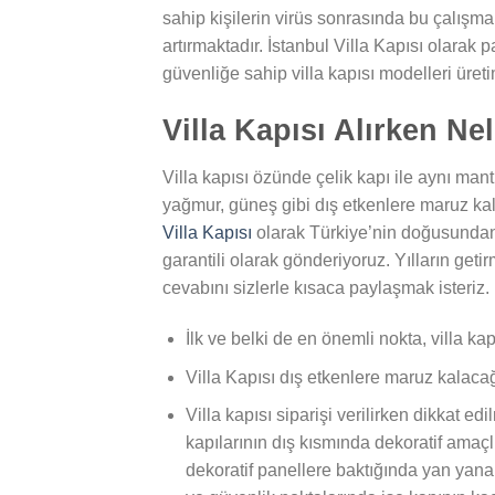
sahip kişilerin virüs sonrasında bu çalışma 
artırmaktadır. İstanbul Villa Kapısı olara
güvenliğe sahip villa kapısı modelleri ür
Villa Kapısı Alırken Ne
Villa kapısı özünde çelik kapı ile aynı mant
yağmur, güneş gibi dış etkenlere maruz k
Villa Kapısı
olarak Türkiye’nin doğusundan b
garantili olarak gönderiyoruz. Yılların geti
cevabını sizlerle kısaca paylaşmak isteriz.
İlk ve belki de en önemli nokta, villa ka
Villa Kapısı dış etkenlere maruz kalacağ
Villa kapısı siparişi verilirken dikkat ed
kapılarının dış kısmında dekoratif amaç
dekoratif panellere baktığında yan yana