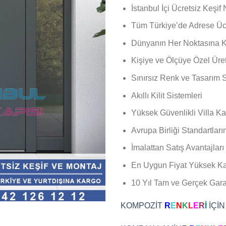
İstanbul İçi Ücretsiz Keşif
Tüm Türkiye’de Adrese Ücr
Dünyanın Her Noktasına Ka
Kişiye ve Ölçüye Özel Üre
Sınırsız Renk ve Tasarım 
Akıllı Kilit Sistemleri
Yüksek Güvenlikli Villa Ka
Avrupa Birliği Standartları
İmalattan Satış Avantajları
En Uygun Fiyat Yüksek Kal
10 Yıl Tam ve Gerçek Garan
KOMPOZİT
R
E
N
K
L
E
R
İ
İÇİN