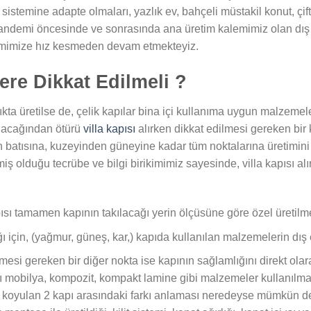
sistemine adapte olmaları, yazlık ev, bahçeli müstakil konut, çiftl
k pandemi öncesinde ve sonrasında ana üretim kalemimiz olan dış
etimimize hız kesmeden devam etmekteyiz.
lere Dikkat Edilmeli ?
ıkta üretilse de, çelik kapılar bina içi kullanıma uygun malzemeler
alacağından ötürü
villa kapısı
alırken dikkat edilmesi gereken bir
atısına, kuzeyinden güneyine kadar tüm noktalarına üretimini ger
rmiş olduğu tecrübe ve bilgi birikimimiz sayesinde, villa kapısı a
pısı tamamen kapının takılacağı yerin ölçüsüne göre özel üretilme
ı için, (yağmur, güneş, kar,) kapıda kullanılan malzemelerin dış 
ilmesi gereken bir diğer nokta ise kapının sağlamlığını direkt olar
lı mobilya, kompozit, kompakt lamine gibi malzemeler kullanılmak
 koyulan 2 kapı arasındaki farkı anlaması neredeyse mümkün değ