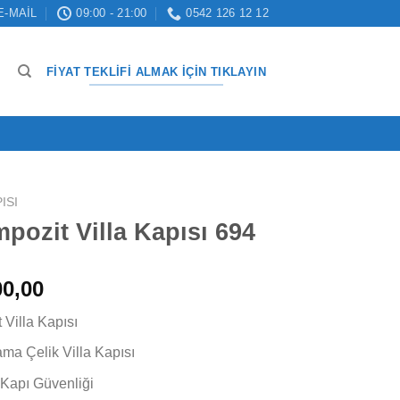
E-MAIL
09:00 - 21:00
0542 126 12 12
FIYAT TEKLIFI ALMAK İÇIN TIKLAYIN
ISI
pozit Villa Kapısı 694
l
Şu
0,00
andaki
 Villa Kapısı
00,00.
fiyat:
₺ 24.000,00.
a Çelik Villa Kapısı
 Kapı Güvenliği