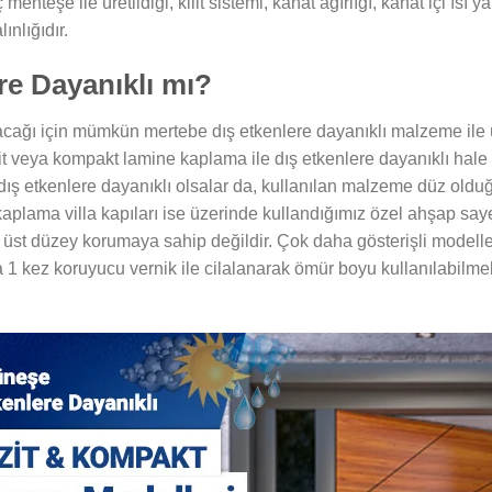
nteşe ile üretildiği, kilit sistemi, kanat ağırlığı, kanat içi ısı yal
ınlığıdır.
ere Dayanıklı mı?
lacağı için mümkün mertebe dış etkenlere dayanıklı malzeme ile ür
 veya kompakt lamine kaplama ile dış etkenlere dayanıklı hale g
ış etkenlere dayanıklı olsalar da, kullanılan malzeme düz oldu
ap kaplama villa kapıları ise üzerinde kullandığımız özel ahşap 
nı üst düzey korumaya sahip değildir. Çok daha gösterişli modelle
lda 1 kez koruyucu vernik ile cilalanarak ömür boyu kullanılabil