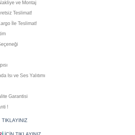
 Nakliye ve Montaj
etsiz Teslimat!
rgo İle Teslimat!
tim
Seçeneği
pısı
nda Isı ve Ses Yalıtımı
ite Garantisi
ti !
 TIKLAYINIZ
R
İ
İÇİN TIKLAYINIZ