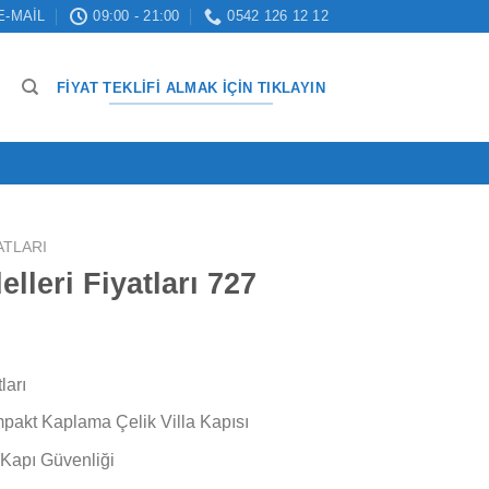
E-MAIL
09:00 - 21:00
0542 126 12 12
FIYAT TEKLIFI ALMAK İÇIN TIKLAYIN
YATLARI
elleri Fiyatları 727
ları
akt Kaplama Çelik Villa Kapısı
 Kapı Güvenliği