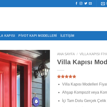
LA KAPISI
PIVOT KAPI MODELLERI
İLETIŞIM
ANA SAYFA
/
VILLA KAPISI FI
Villa Kapısı Mod
1
müşteri
Villa Kapısı Modelleri Fiyat
puanına
dayanarak
Ahşap Kompozit veya Komp
5 üzerinden
5.00
puan
İçi Tam Dolu Gerçek Çelik
aldı