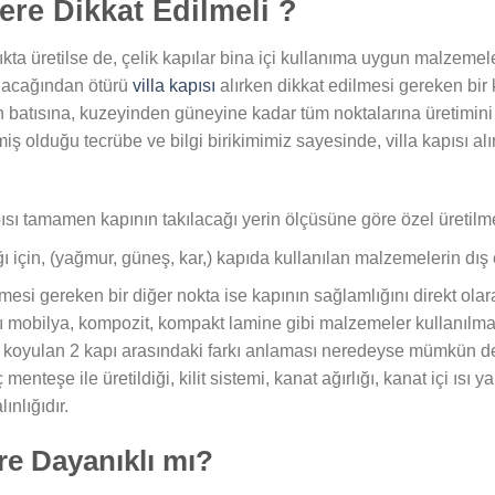
lere Dikkat Edilmeli ?
ıkta üretilse de, çelik kapılar bina içi kullanıma uygun malzemeler
alacağından ötürü
villa kapısı
alırken dikkat edilmesi gereken bir
atısına, kuzeyinden güneyine kadar tüm noktalarına üretimini ger
rmiş olduğu tecrübe ve bilgi birikimimiz sayesinde, villa kapısı a
pısı tamamen kapının takılacağı yerin ölçüsüne göre özel üretilme
ı için, (yağmur, güneş, kar,) kapıda kullanılan malzemelerin dış 
ilmesi gereken bir diğer nokta ise kapının sağlamlığını direkt olar
lı mobilya, kompozit, kompakt lamine gibi malzemeler kullanılmak
 koyulan 2 kapı arasındaki farkı anlaması neredeyse mümkün değ
nteşe ile üretildiği, kilit sistemi, kanat ağırlığı, kanat içi ısı yal
ınlığıdır.
ere Dayanıklı mı?