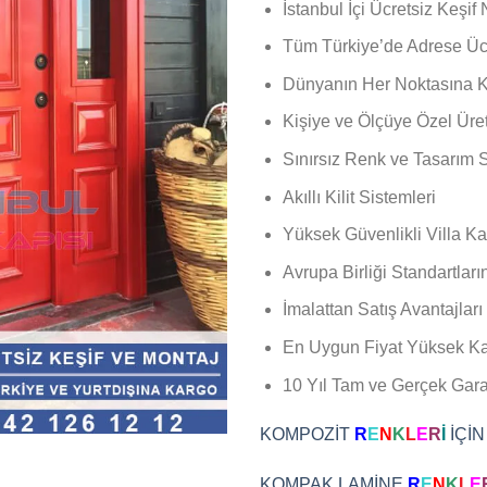
İstanbul İçi Ücretsiz Keşif
Tüm Türkiye’de Adrese Ücr
Dünyanın Her Noktasına Ka
Kişiye ve Ölçüye Özel Üre
Sınırsız Renk ve Tasarım 
Akıllı Kilit Sistemleri
Yüksek Güvenlikli Villa Ka
Avrupa Birliği Standartları
İmalattan Satış Avantajları
En Uygun Fiyat Yüksek Kal
10 Yıl Tam ve Gerçek Garan
KOMPOZİT
R
E
N
K
L
E
R
İ
İÇİN
KOMPAK LAMİNE
R
E
N
K
L
E