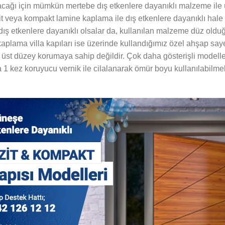
lacağı için mümkün mertebe dış etkenlere dayanıklı malzeme ile ür
 veya kompakt lamine kaplama ile dış etkenlere dayanıklı hale g
ış etkenlere dayanıklı olsalar da, kullanılan malzeme düz oldu
ap kaplama villa kapıları ise üzerinde kullandığımız özel ahşap 
nı üst düzey korumaya sahip değildir. Çok daha gösterişli modelle
lda 1 kez koruyucu vernik ile cilalanarak ömür boyu kullanılabil