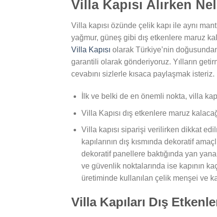
Villa Kapısı Alırken Ne
Villa kapısı özünde çelik kapı ile aynı mant
yağmur, güneş gibi dış etkenlere maruz k
Villa Kapısı
olarak Türkiye’nin doğusundan b
garantili olarak gönderiyoruz. Yılların geti
cevabını sizlerle kısaca paylaşmak isteriz.
İlk ve belki de en önemli nokta, villa ka
Villa Kapısı dış etkenlere maruz kalacağ
Villa kapısı siparişi verilirken dikkat ed
kapılarının dış kısmında dekoratif amaç
dekoratif panellere baktığında yan yana
ve güvenlik noktalarında ise kapının kaç me
üretiminde kullanılan çelik menşei ve kal
Villa Kapıları Dış Etkenl