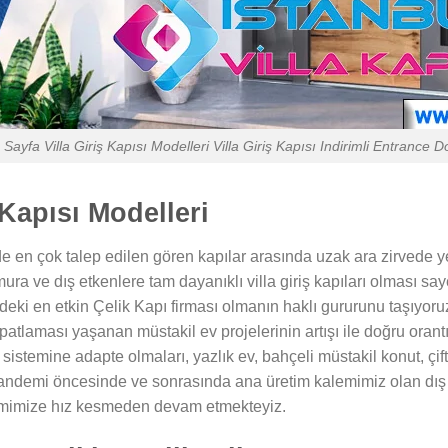
 Sayfa Villa Giriş Kapısı Modelleri Villa Giriş Kapısı Indirimli Entranc
Kapısı Modelleri
 en çok talep edilen gören kapılar arasında uzak ara zirvede yer
ra ve dış etkenlere tam dayanıklı villa giriş kapıları olması 
ki en etkin Çelik Kapı firması olmanın haklı gururunu taşıyoruz.
atlaması yaşanan müstakil ev projelerinin artışı ile doğru orant
sistemine adapte olmaları, yazlık ev, bahçeli müstakil konut, çiftl
k pandemi öncesinde ve sonrasında ana üretim kalemimiz olan dış
etimimize hız kesmeden devam etmekteyiz.