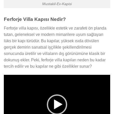
Mustakil-Ev-Kapisi
Ferforje Villa Kapısı Nedir?
Ferforje villa kapısı, özellikle estetik ve zarafeti ön planda
tutan, geleneksel ve modern mimarilere uyum sağlayan
lüks bir kapı türüdür. Bu kapılar, yüksek ısıda dövülen
gerçek demirin sanatsal işçilikle şekillendirilmesi
sonucunda üretilir ve villaların dış görünümüne klasik bir
dokunuş ekler. Peki, ferforje villa kapıları neden bu kadar
tercih edilir ve bu kapılar ne gibi özellikler sunar?
Video
oynatıcı