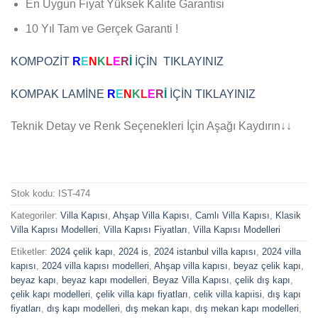
En Uygun Fiyat Yüksek Kalite Garantisi
10 Yıl Tam ve Gerçek Garanti !
KOMPOZİT
R
E
N
K
L
E
R
İ
İÇİN TIKLAYINIZ
KOMPAK LAMİNE
R
E
N
K
L
E
R
İ
İÇİN TIKLAYINIZ
Teknik Detay ve Renk Seçenekleri İçin Aşağı Kaydırın↓↓
Stok kodu:
IST-474
Kategoriler:
Villa Kapısı
,
Ahşap Villa Kapısı
,
Camlı Villa Kapısı
,
Klasik
Villa Kapısı Modelleri
,
Villa Kapısı Fiyatları
,
Villa Kapısı Modelleri
Etiketler:
2024 çelik kapı
,
2024 is
,
2024 istanbul villa kapısı
,
2024 villa
kapısı
,
2024 villa kapısı modelleri
,
Ahşap villa kapısı
,
beyaz çelik kapı
,
beyaz kapı
,
beyaz kapı modelleri
,
Beyaz Villa Kapısı
,
çelik dış kapı
,
çelik kapı modelleri
,
çelik villa kapı fiyatları
,
celik villa kapıisi
,
dış kapı
fiyatları
,
dış kapı modelleri
,
dış mekan kapı
,
dış mekan kapı modelleri
,