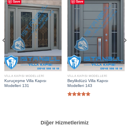
Save
Save
VILLA KAPISI MODELLERI
VILLA KAPISI MODELLERI
Kuruçeşme Villa Kapısı
Beylikdüzü Villa Kapısı
Modelleri 131
Modelleri 143
5 üzerinden
5.00
oy
aldı
Diğer Hizmetlerimiz