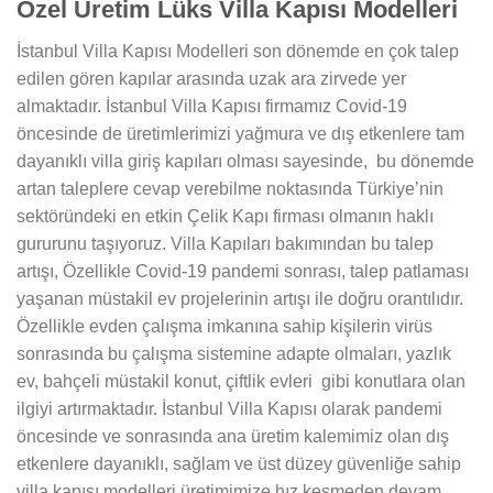
Özel Üretim Lüks Villa Kapısı Modelleri
İstanbul Villa Kapısı Modelleri son dönemde en çok talep
edilen gören kapılar arasında uzak ara zirvede yer
almaktadır. İstanbul Villa Kapısı firmamız Covid-19
öncesinde de üretimlerimizi yağmura ve dış etkenlere tam
dayanıklı villa giriş kapıları olması sayesinde, bu dönemde
artan taleplere cevap verebilme noktasında Türkiye’nin
sektöründeki en etkin Çelik Kapı firması olmanın haklı
gururunu taşıyoruz. Villa Kapıları bakımından bu talep
artışı, Özellikle Covid-19 pandemi sonrası, talep patlaması
yaşanan müstakil ev projelerinin artışı ile doğru orantılıdır.
Özellikle evden çalışma imkanına sahip kişilerin virüs
sonrasında bu çalışma sistemine adapte olmaları, yazlık
ev, bahçeli müstakil konut, çiftlik evleri gibi konutlara olan
ilgiyi artırmaktadır. İstanbul Villa Kapısı olarak pandemi
öncesinde ve sonrasında ana üretim kalemimiz olan dış
etkenlere dayanıklı, sağlam ve üst düzey güvenliğe sahip
villa kapısı modelleri üretimimize hız kesmeden devam