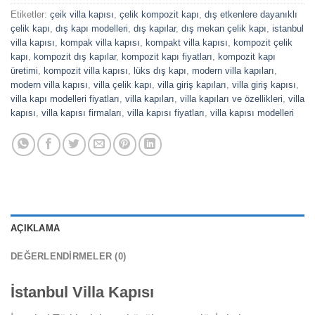
Etiketler:
çeik villa kapısı
,
çelik kompozit kapı
,
dış etkenlere dayanıklı
çelik kapı
,
dış kapı modelleri
,
dış kapılar
,
dış mekan çelik kapı
,
istanbul
villa kapısı
,
kompak villa kapısı
,
kompakt villa kapısı
,
kompozit çelik
kapı
,
kompozit dış kapılar
,
kompozit kapı fiyatları
,
kompozit kapı
üretimi
,
kompozit villa kapısı
,
lüks dış kapı
,
modern villa kapıları
,
modern villa kapısı
,
villa çelik kapı
,
villa giriş kapıları
,
villa giriş kapısı
,
villa kapı modelleri fiyatları
,
villa kapıları
,
villa kapıları ve özellikleri
,
villa
kapısı
,
villa kapısı firmaları
,
villa kapısı fiyatları
,
villa kapısı modelleri
AÇIKLAMA
DEĞERLENDIRMELER (0)
İstanbul Villa Kapısı