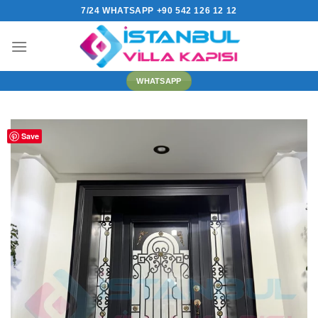
İçeriğe
7/24 WHATSAPP +90 542 126 12 12
atla
WHATSAPP
Save