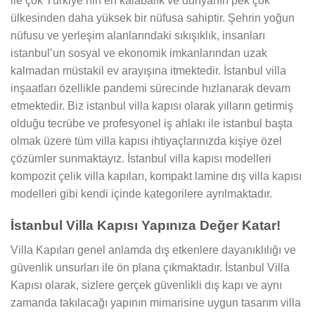
ile çok Türkiye’nin en kalabalık ve dünyanın pek çok
ülkesinden daha yüksek bir nüfusa sahiptir. Şehrin yoğun
nüfusu ve yerleşim alanlarındaki sıkışıklık, insanları
istanbul’un sosyal ve ekonomik imkanlarından uzak
kalmadan müstakil ev arayışına itmektedir. İstanbul villa
inşaatları özellikle pandemi sürecinde hızlanarak devam
etmektedir. Biz istanbul villa kapısı olarak yılların getirmiş
olduğu tecrübe ve profesyonel iş ahlakı ile istanbul başta
olmak üzere tüm villa kapısı ihtiyaçlarınızda kişiye özel
çözümler sunmaktayız. İstanbul villa kapısı modelleri
kompozit çelik villa kapıları, kompakt lamine dış villa kapısı
modelleri gibi kendi içinde kategorilere ayrılmaktadır.
İstanbul Villa Kapısı Yapınıza Değer Katar!
Villa Kapıları genel anlamda dış etkenlere dayanıklılığı ve
güvenlik unsurları ile ön plana çıkmaktadır. İstanbul Villa
Kapısı olarak, sizlere gerçek güvenlikli dış kapı ve aynı
zamanda takılacağı yapının mimarisine uygun tasarım villa