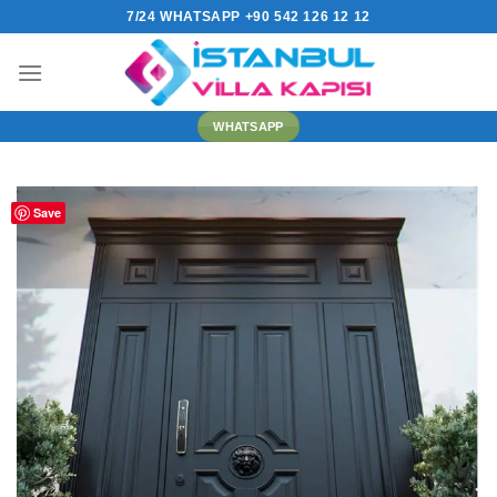
İçeriğe
7/24 WHATSAPP +90 542 126 12 12
atla
WHATSAPP
Save