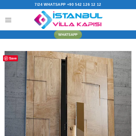
İçeriğe
7/24 WHATSAPP +90 542 126 12 12
atla
WHATSAPP
Save