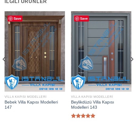
İLGILI ÜRÜNLER
Save
Save
VILLA KAPISI MODELLERI
VILLA KAPISI MODELLERI
Bebek Villa Kapısı Modelleri
Beylikdüzü Villa Kapısı
147
Modelleri 143
5 üzerinden
5.00
oy
aldı