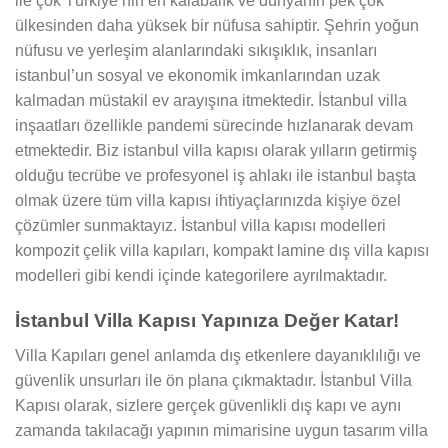
ile çok Türkiye’nin en kalabalık ve dünyanın pek çok
ülkesinden daha yüksek bir nüfusa sahiptir. Şehrin yoğun
nüfusu ve yerleşim alanlarındaki sıkışıklık, insanları
istanbul’un sosyal ve ekonomik imkanlarından uzak
kalmadan müstakil ev arayışına itmektedir. İstanbul villa
inşaatları özellikle pandemi sürecinde hızlanarak devam
etmektedir. Biz istanbul villa kapısı olarak yılların getirmiş
olduğu tecrübe ve profesyonel iş ahlakı ile istanbul başta
olmak üzere tüm villa kapısı ihtiyaçlarınızda kişiye özel
çözümler sunmaktayız. İstanbul villa kapısı modelleri
kompozit çelik villa kapıları, kompakt lamine dış villa kapısı
modelleri gibi kendi içinde kategorilere ayrılmaktadır.
İstanbul Villa Kapısı Yapınıza Değer Katar!
Villa Kapıları genel anlamda dış etkenlere dayanıklılığı ve
güvenlik unsurları ile ön plana çıkmaktadır. İstanbul Villa
Kapısı olarak, sizlere gerçek güvenlikli dış kapı ve aynı
zamanda takılacağı yapının mimarisine uygun tasarım villa