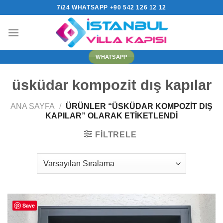
İçeriğe
7/24 WHATSAPP +90 542 126 12 12
atla
WHATSAPP
üsküdar kompozit dış kapılar
ANA SAYFA
/
ÜRÜNLER “ÜSKÜDAR KOMPOZIT DIŞ
KAPILAR” OLARAK ETIKETLENDI
FILTRELE
Save