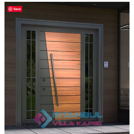
4.80
oy
aldı
Save