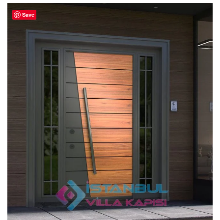
4.80
oy
aldı
Save