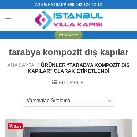
İçeriğe
7/24 WHATSAPP +90 542 126 12 12
atla
WHATSAPP
tarabya kompozit dış kapılar
ANA SAYFA
/
ÜRÜNLER “TARABYA KOMPOZIT DIŞ
KAPILAR” OLARAK ETIKETLENDI
FILTRELE
Save