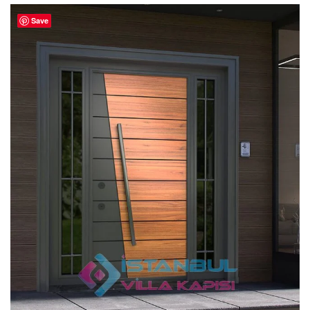
4.80
oy
aldı
Save