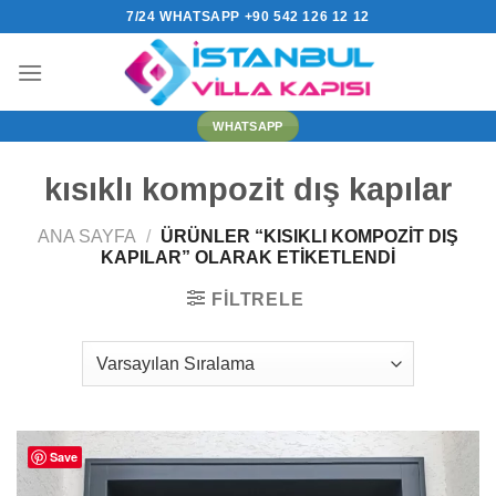
İçeriğe
7/24 WHATSAPP +90 542 126 12 12
atla
WHATSAPP
kısıklı kompozit dış kapılar
ANA SAYFA
/
ÜRÜNLER “KISIKLI KOMPOZIT DIŞ
KAPILAR” OLARAK ETIKETLENDI
FILTRELE
Save