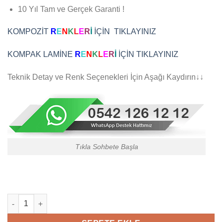
10 Yıl Tam ve Gerçek Garanti !
KOMPOZİT
R
E
N
K
L
E
R
İ
İÇİN TIKLAYINIZ
KOMPAK LAMİNE
R
E
N
K
L
E
R
İ
İÇİN TIKLAYINIZ
Teknik Detay ve Renk Seçenekleri İçin Aşağı Kaydırın↓↓
Tıkla Sohbete Başla
Klasik Doğal Ahşap Kaplama Çelik Villa Kapısı 691 adet