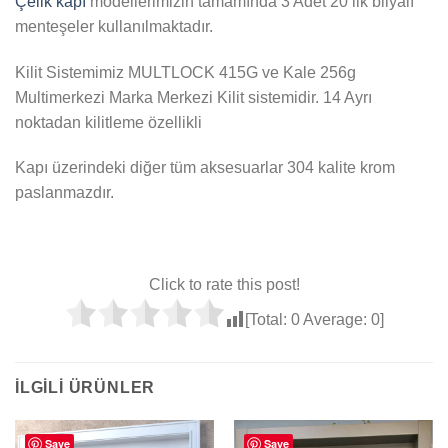
Çelik kapı
modellerimizin tamamında 3 Adet 20’lik bilyalı
menteşeler kullanılmaktadır.
Kilit Sistemimiz MULTLOCK 415G ve Kale 256g
Multimerkezi Marka Merkezi Kilit sistemidir. 14 Ayrı
noktadan kilitleme özellikli
Kapı üzerindeki diğer tüm aksesuarlar 304 kalite krom
paslanmazdır.
Click to rate this post!
[Total:
0
Average:
0
]
İLGILI ÜRÜNLER
Save
Save