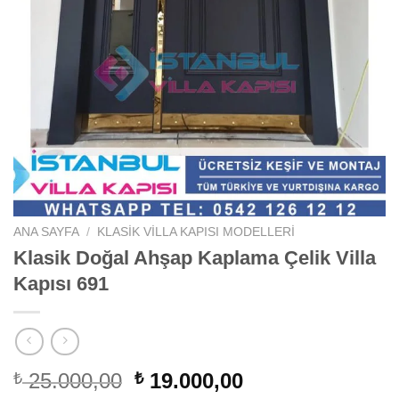
ANA SAYFA
/
KLASIK VILLA KAPISI MODELLERI
Klasik Doğal Ahşap Kaplama Çelik Villa
Kapısı 691
Orijinal
Şu
25.000,00
19.000,00
₺
₺