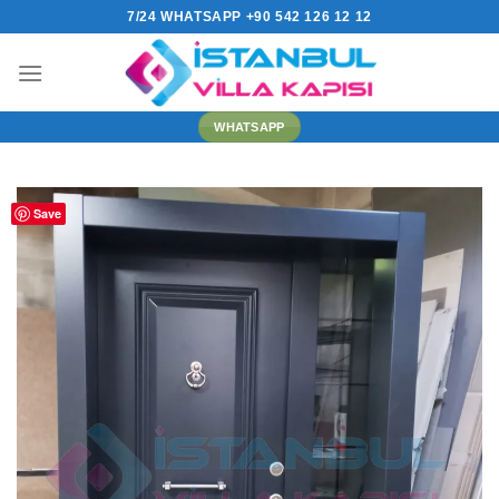
İçeriğe
7/24 WHATSAPP +90 542 126 12 12
atla
WHATSAPP
Save