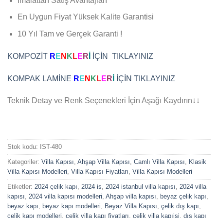
İmalattan Satış Avantajları
En Uygun Fiyat Yüksek Kalite Garantisi
10 Yıl Tam ve Gerçek Garanti !
KOMPOZİT
R
E
N
K
L
E
R
İ
İÇİN TIKLAYINIZ
KOMPAK LAMİNE
R
E
N
K
L
E
R
İ
İÇİN TIKLAYINIZ
Teknik Detay ve Renk Seçenekleri İçin Aşağı Kaydırın↓↓
Stok kodu:
IST-480
Kategoriler:
Villa Kapısı
,
Ahşap Villa Kapısı
,
Camlı Villa Kapısı
,
Klasik
Villa Kapısı Modelleri
,
Villa Kapısı Fiyatları
,
Villa Kapısı Modelleri
Etiketler:
2024 çelik kapı
,
2024 is
,
2024 istanbul villa kapısı
,
2024 villa
kapısı
,
2024 villa kapısı modelleri
,
Ahşap villa kapısı
,
beyaz çelik kapı
,
beyaz kapı
,
beyaz kapı modelleri
,
Beyaz Villa Kapısı
,
çelik dış kapı
,
çelik kapı modelleri
,
çelik villa kapı fiyatları
,
celik villa kapıisi
,
dış kapı