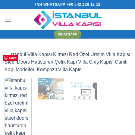
İçeriğe
7/24 WHATSAPP +90 542 126 12 12
atla
WHATSAPP
Save