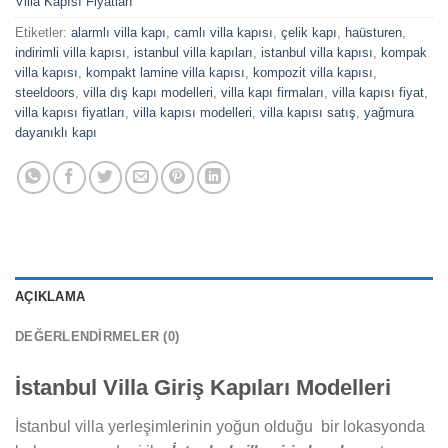
Villa Kapısı Fiyatları
Etiketler:
alarmlı villa kapı
,
camlı villa kapısı
,
çelik kapı
,
haüsturen
,
indirimli villa kapısı
,
istanbul villa kapıları
,
istanbul villa kapısı
,
kompak
villa kapısı
,
kompakt lamine villa kapısı
,
kompozit villa kapısı
,
steeldoors
,
villa dış kapı modelleri
,
villa kapı firmaları
,
villa kapısı fiyat
,
villa kapısı fiyatları
,
villa kapısı modelleri
,
villa kapısı satış
,
yağmura
dayanıklı kapı
AÇIKLAMA
DEĞERLENDIRMELER (0)
İstanbul Villa Giriş Kapıları Modelleri
İstanbul villa yerleşimlerinin yoğun olduğu bir lokasyonda