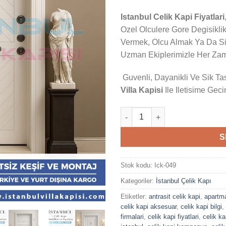
Istanbul Celik Kapi Fiyatlari
Ozel Olculere Gore Degisiklik
Vermek, Olcu Almak Ya Da S
Uzman Ekiplerimizle Her Zam
Guvenli, Dayanikli Ve Sik Ta
Villa Kapisi
Ile Iletisime Geci
İstanbul Beyaz Çelik Kapı Arte
S
Stok kodu:
Ick-049
Kategoriler:
İstanbul Çelik Kapı
Etiketler:
antrasit celik kapi
,
apartma
celik kapi aksesuar
,
celik kapi bilgi
,
firmalari
,
celik kapi fiyatlari
,
celik ka