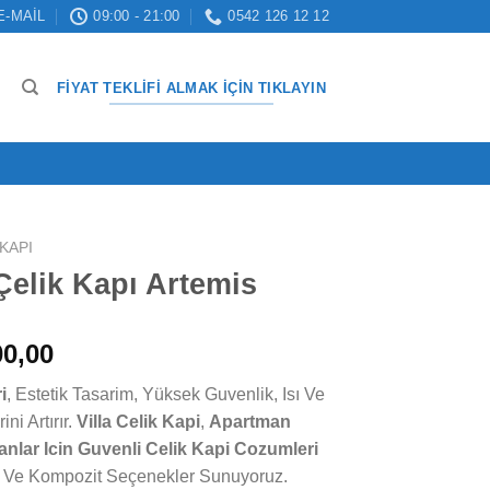
E-MAIL
09:00 - 21:00
0542 126 12 12
FIYAT TEKLIFI ALMAK İÇIN TIKLAYIN
KAPI
Çelik Kapı Artemis
l
Şu
0,00
andaki
i
, Estetik Tasarim, Yüksek Guvenlik, Isı Ve
00,00.
fiyat:
ni Artırır.
Villa Celik Kapi
,
Apartman
₺ 50.000,00.
nlar Icin Guvenli Celik Kapi Cozumleri
ik Ve Kompozit Seçenekler Sunuyoruz.