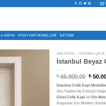
LA KAPISI
PIVOT KAPI MODELLERI
İLETIŞIM
ANA SAYFA
/
İSTANBUL ÇELIK 
İstanbul Beyaz 
Orijina
65.000,00
50.00
₺
₺
fiyat:
İstanbul Celik Kapi Modeller
₺ 65.0
Ses Yalıtımı Ile Evinizin Değeri
Girisi Celik Kapi
Ve
Dis Meka
Arayanlar Icin Modern, Klas