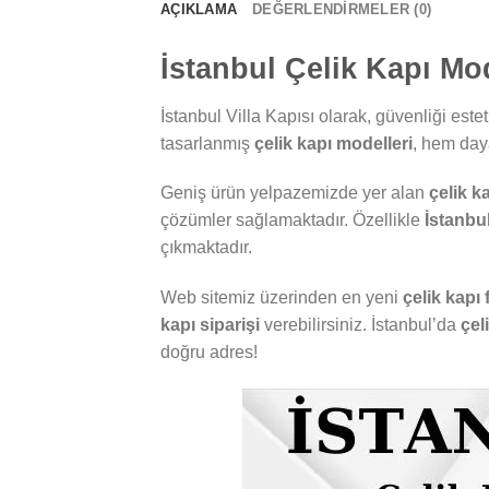
AÇIKLAMA
DEĞERLENDIRMELER (0)
İstanbul Çelik Kapı Mod
İstanbul Villa Kapısı olarak, güvenliği este
tasarlanmış
çelik kapı modelleri
, hem daya
Geniş ürün yelpazemizde yer alan
çelik ka
çözümler sağlamaktadır. Özellikle
İstanbul
çıkmaktadır.
Web sitemiz üzerinden en yeni
çelik kapı f
kapı siparişi
verebilirsiniz. İstanbul’da
çel
doğru adres!