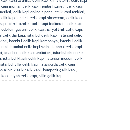
 kapi karsilastirma
,
celik kapi kilit sistemi
,
celik kapi
k kapi montaj
,
celik kapi montaj hizmeti
,
celik kapi
nerileri
,
celik kapi online siparis
,
celik kapi renkleri
,
celik kapi secimi
,
celik kapi showroom
,
celik kapi
kapi teknik ozellik
,
celik kapi teslimati
,
celik kapi
modelleri
,
guvenli celik kapi
,
isi yalitimli celik kapi
,
l celik dis kapi
,
istanbul celik kapi
,
istanbul celik
tlari
,
istanbul celik kapi kampanya
,
istanbul celik
ontaj
,
istanbul celik kapi satis
,
istanbul celik kapi
si
,
istanbul celik kapi ureticileri
,
istanbul ekonomik
i
,
istanbul klasik celik kapi
,
istanbul modern celik
,
istanbul villa celik kapi
,
istanbulda celik kapi
n alinir
,
klasik celik kapi
,
kompozit çelik kapı
,
k kapi
,
siyah çelik kapı
,
villa çelik kapı