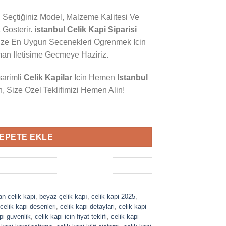
, Seçtiğiniz Model, Malzeme Kalitesi Ve
 Gosterir.
istanbul Celik Kapi Siparisi
ize En Uygun Secenekleri Ogrenmek Icin
an Iletisime Gecmeye Haziriz.
sarimli
Celik Kapilar
Icin Hemen
Istanbul
n, Size Ozel Teklifimizi Hemen Alin!
mis adet
EPETE EKLE
n celik kapi
,
beyaz çelik kapı
,
celik kapi 2025
,
celik kapi desenleri
,
celik kapi detaylari
,
celik kapi
pi guvenlik
,
celik kapi icin fiyat teklifi
,
celik kapi