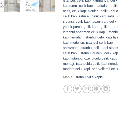
istanbul
,
celik kapi kampanya
,
celik
kurulumu
,
celik kapi markalari
,
celi
nedir
,
celik kapi olculeri
,
celik kapi o
celik kapi satin al
,
celik kapi satisi
,
siparisi
,
celik kapi tasarimlari
,
celik 
yedek parca
,
çelik kapı
,
çelik kapı 
istanbul apartman celik kapi
,
istanbu
kapi firmalari
,
istanbul celik kapi fiya
kapi modelleri
,
istanbul celik kapi m
showroom
,
istanbul celik kapi sipari
celik kapi
,
istanbul guvenli celik kap
kapi
,
istanbul ozel olculu celik kapi
montaji
,
istanbulda celik kapi nerede
modern celik kapi
,
ses yalitimli celi
Marka:
istanbul villa kapisi