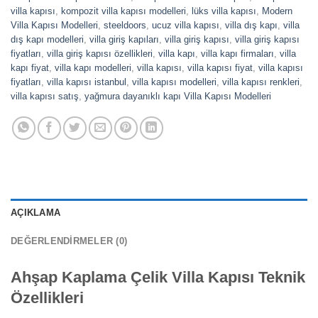
villa kapısı
,
kompozit villa kapısı modelleri
,
lüks villa kapısı
,
Modern
Villa Kapısı Modelleri
,
steeldoors
,
ucuz villa kapısı
,
villa dış kapı
,
villa
dış kapı modelleri
,
villa giriş kapıları
,
villa giriş kapısı
,
villa giriş kapısı
fiyatları
,
villa giriş kapısı özellikleri
,
villa kapı
,
villa kapı firmaları
,
villa
kapı fiyat
,
villa kapı modelleri
,
villa kapısı
,
villa kapısı fiyat
,
villa kapısı
fiyatları
,
villa kapısı istanbul
,
villa kapısı modelleri
,
villa kapısı renkleri
,
villa kapısı satış
,
yağmura dayanıklı kapı Villa Kapısı Modelleri
AÇIKLAMA
DEĞERLENDIRMELER (0)
Ahşap Kaplama Çelik Villa Kapısı Teknik
Özellikleri