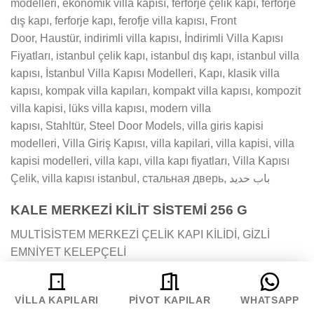
modelleri, ekonomik villa kapısı, ferforje çelik kapı, ferforje
dış kapı, ferforje kapı, ferofje villa kapısı, Front
Door, Haustür, indirimli villa kapısı, İndirimli Villa Kapısı
Fiyatları, istanbul çelik kapı, istanbul dış kapı, istanbul villa
kapısı, İstanbul Villa Kapısı Modelleri, Kapı, klasik villa
kapısı, kompak villa kapıları, kompakt villa kapısı, kompozit
villa kapisi, lüks villa kapısı, modern villa
kapısı, Stahltür, Steel Door Models, villa giris kapisi
modelleri, Villa Giriş Kapısı, villa kapilari, villa kapisi, villa
kapisi modelleri, villa kapı, villa kapı fiyatları, Villa Kapısı
Çelik, villa kapısı istanbul, стальная дверь, باب حديد
KALE MERKEZİ KİLİT SİSTEMİ 256 G
MULTİSİSTEM MERKEZİ ÇELİK KAPI KİLİDİ, GİZLİ
EMNİYET KELEPÇELİ
MULTI-POINT CENTRAL LOCKING SYSTEM FOR
STEEL DOORS WITH CONCEALED DOOR RETAINER
VILLA KAPILARI
PIVOT KAPILAR
WHATSAPP
Teknik Bilgiler: